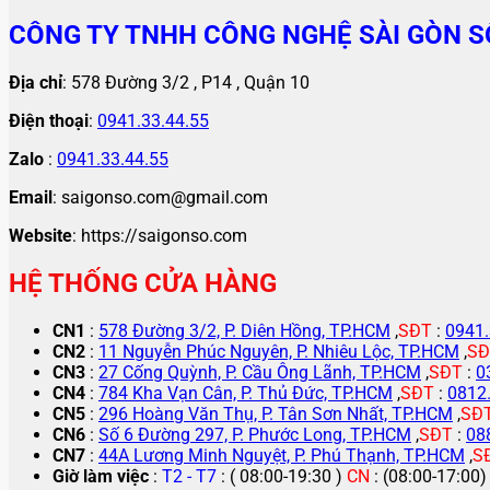
CÔNG TY TNHH CÔNG NGHỆ SÀI GÒN S
Địa chỉ
: 578 Đường 3/2 , P14 , Quận 10
Điện thoại
:
0941.33.44.55
Zalo
:
0941.33.44.55
Email
: saigonso.com@gmail.com
Website
: https://saigonso.com
HỆ THỐNG CỬA HÀNG
CN1
:
578 Đường 3/2, P. Diên Hồng, TP.HCM
,
SĐT
:
0941.
CN2
:
11 Nguyễn Phúc Nguyên, P. Nhiêu Lộc, TP.HCM
,
SĐ
CN3
:
27 Cống Quỳnh, P. Cầu Ông Lãnh, TP.HCM
,
SĐT
:
0
CN4
:
784 Kha Vạn Cân, P. Thủ Đức, TP.HCM
,
SĐT
:
0812
CN5
:
296 Hoàng Văn Thụ, P. Tân Sơn Nhất, TP.HCM
,
SĐ
CN6
:
Số 6 Đường 297, P. Phước Long, TP.HCM
,
SĐT
:
08
CN7
:
44A Lương Minh Nguyệt, P. Phú Thạnh, TP.HCM
,
S
Giờ làm việc
:
T2 - T7
: ( 08:00-19:30 )
CN
: (08:00-17:00)