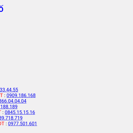
Ố
33.44.55
T
:
0909.186.168
366.04.04.04
.188.189
T
:
0845.15.15.16
89.718.719
ĐT
:
0977.501.601