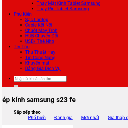
Thay Mặt Kính Tablet Samsung
Thay Pin Tablet Samsung
Phụ Kiện
Sạc Laptop
Cable Kết Nối
Chuột Máy Tính
HUB Chuyển Đổi
USB/ Thẻ Nhớ
Tin Tức
Thủ Thuật Hay
Tin Công Nghệ
Khuyến mại
Bảng Giá Dịch Vụ
Tìm
kiếm:
ép kính samsung s23 fe
Sắp xếp theo
Phổ biến
Đánh giá
Mới nhất
Giá thấp 