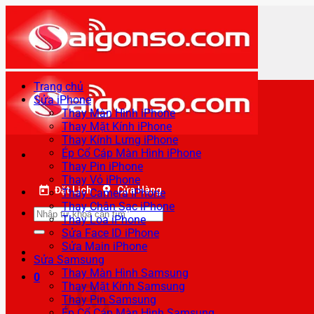
Bỏ
qua
nội
dung
Trang chủ
Sửa iPhone
Thay Màn Hình iPhone
Thay Mặt Kính iPhone
Thay Kính Lưng iPhone
Ép Cổ Cáp Màn Hình iPhone
Thay Pin iPhone
Thay Vỏ iPhone
Đặt Lịch
Cửa Hàng
Thay Camera iPhone
Thay Chân Sạc iPhone
Tìm
Thay Loa iPhone
kiếm:
Sửa Face ID iPhone
Sửa Main iPhone
Sửa Samsung
Thay Màn Hình Samsung
0
Thay Mặt Kính Samsung
Thay Pin Samsung
Ép Cổ Cáp Màn Hình Samsung