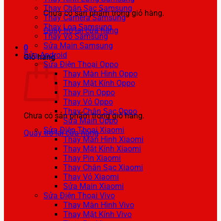
Thay Chân Sạc Samsung
Chưa có sản phẩm trong giỏ hàng.
Thay Camera Samsung
Thay Loa Samsung
Quay trở lại cửa hàng
Thay Vỏ Samsung
Sửa Main Samsung
0
Sửa Android
Giỏ hàng
Sửa Điện Thoại Oppo
Thay Màn Hình Oppo
Thay Mặt Kính Oppo
Thay Pin Oppo
Thay Vỏ Oppo
Thay Chân Sạc Oppo
Chưa có sản phẩm trong giỏ hàng.
Sửa Main Oppo
Sửa Điện Thoại Xiaomi
Quay trở lại cửa hàng
Thay Màn Hình Xiaomi
Thay Mặt Kính Xiaomi
Thay Pin Xiaomi
Thay Chân Sạc Xiaomi
Thay Vỏ Xiaomi
Sửa Main Xiaomi
Sửa Điện Thoại Vivo
Thay Màn Hình Vivo
Thay Mặt Kính Vivo