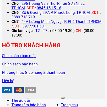
CN5
:
296 Hoàng Văn Thụ, P. Tân Sơn Nhất,
TP.HCM
,
SĐT
:
0845.15.15.16
CN6
:
Số 6 Đường 297, P. Phước Long, TP.HCM
,
SĐT
:
0889.718.719
CN7
:
44A Lương Minh Nguyệt, P. Phú Thạnh, TP.HCM
,
SĐT
:
0977.501.601
Giờ làm việc
:
T2 - T7
: ( 08:00-19:30 )
CN
: (08:00-
17:00)
HỖ TRỢ KHÁCH HÀNG
Chính sách bảo mật
Chính sách bảo hành
Phương thức Giao hàng & thanh toán
Liên hệ
Thẻ ưu đãi
Trung tâm bảo hành
Trang chủ