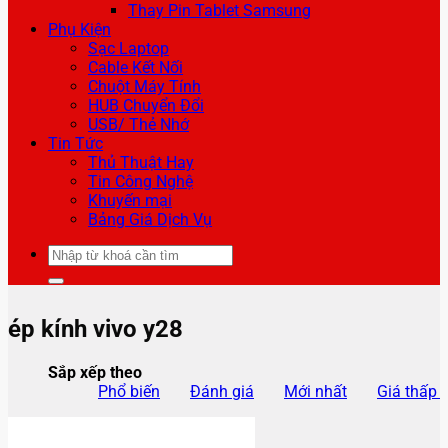
Thay Pin Tablet Samsung
Phụ Kiện
Sạc Laptop
Cable Kết Nối
Chuột Máy Tính
HUB Chuyển Đổi
USB/ Thẻ Nhớ
Tin Tức
Thủ Thuật Hay
Tin Công Nghệ
Khuyến mại
Bảng Giá Dịch Vụ
Tìm
kiếm:
ép kính vivo y28
Sắp xếp theo
Phổ biến
Đánh giá
Mới nhất
Giá thấp 