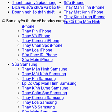
Thanh toán và giao hàng
Sửa iPhone
Dịch vụ sửa chữa và bảo trì
Thay Màn Hình iPhone
Doanh nghiệp thân thiết
Thay Mặt Kính iPhone
Thay Kính Lưng iPhone
© Bản quyền thuộc về baoduy.com
Ép Cổ Cáp Màn Hình
iPhone
Thay Pin iPhone
Thay Vỏ iPhone
Thay Camera iPhone
Thay Chân Sạc iPhone
Thay Loa iPhone
Sửa Face ID iPhone
Sửa Main iPhone
Sửa Samsung
Thay Màn Hình Samsung
Thay Mặt Kính Samsung
Thay Pin Samsung
Ép Cổ Cáp Màn Hình Samsung
Thay Kính Lưng Samsung
Thay Chân Sạc Samsung
Thay Camera Samsung
Thay Loa Samsung
Thay Vỏ Samsung
Sửa Main Samsung