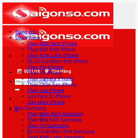
Bỏ
qua
nội
dung
Trang chủ
Sửa iPhone
Thay Màn Hình iPhone
Thay Mặt Kính iPhone
Thay Kính Lưng iPhone
Ép Cổ Cáp Màn Hình iPhone
Thay Pin iPhone
Đặt Lịch
Cửa Hàng
Thay Vỏ iPhone
Thay Camera iPhone
Tìm
Thay Chân Sạc iPhone
kiếm:
Thay Loa iPhone
Sửa Face ID iPhone
Sửa Main iPhone
Sửa Samsung
0
Thay Màn Hình Samsung
Thay Mặt Kính Samsung
Thay Pin Samsung
Ép Cổ Cáp Màn Hình Samsung
Thay Kính Lưng Samsung