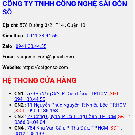
CÔNG TY TNHH CÔNG NGHỆ SÀI GÒN
SỐ
Địa chỉ
: 578 Đường 3/2 , P14 , Quận 10
Điện thoại
:
0941.33.44.55
Zalo
:
0941.33.44.55
Email
: saigonso.com@gmail.com
Website
: https://saigonso.com
HỆ THỐNG CỬA HÀNG
CN1
:
578 Đường 3/2, P. Diên Hồng, TP.HCM
,
SĐT
:
0941.33.44.55
CN2
:
11 Nguyễn Phúc Nguyên, P. Nhiêu Lộc, TP.HCM
,
SĐT
:
0909.186.168
CN3
:
27 Cống Quỳnh, P. Cầu Ông Lãnh, TP.HCM
,
SĐT
:
0366.04.04.04
CN4
:
784 Kha Vạn Cân, P. Thủ Đức, TP.HCM
,
SĐT
:
0812.188.189