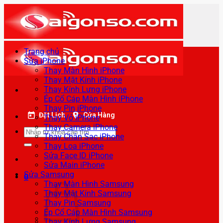
Bỏ
qua
nội
dung
Trang chủ
Sửa iPhone
Thay Màn Hình iPhone
Thay Mặt Kính iPhone
Thay Kính Lưng iPhone
Ép Cổ Cáp Màn Hình iPhone
Thay Pin iPhone
Đặt Lịch
Cửa Hàng
Thay Vỏ iPhone
Thay Camera iPhone
Tìm
Thay Chân Sạc iPhone
kiếm:
Thay Loa iPhone
Sửa Face ID iPhone
Sửa Main iPhone
Sửa Samsung
0
Thay Màn Hình Samsung
Thay Mặt Kính Samsung
Thay Pin Samsung
Ép Cổ Cáp Màn Hình Samsung
Thay Kính Lưng Samsung