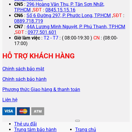
CN5
:
296 Hoàng Văn Thụ, P. Tân Sơn Nhất,
TP.HCM
,
SĐT
:
0845.15.15.16
CN6
:
Số 6 Đường 297, P. Phước Long, TP.HCM
,
SĐT
:
0889.718.719
CN7
:
44A Lương Minh Nguyệt, P. Phú Thạnh, TP.HCM
,
SĐT
:
0977.501.601
Giờ làm việc
:
T2 - T7
: ( 08:00-19:30 )
CN
: (08:00-
17:00)
HỖ TRỢ KHÁCH HÀNG
Chính sách bảo mật
Chính sách bảo hành
Phương thức Giao hàng & thanh toán
Liên hệ
Thẻ ưu đãi
Trung tâm bảo hành
Trang chủ