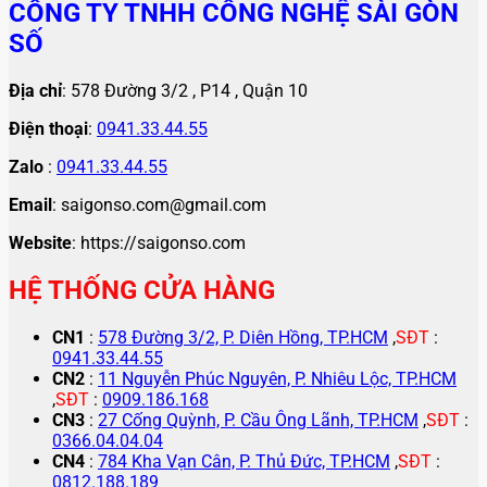
CÔNG TY TNHH CÔNG NGHỆ SÀI GÒN
SỐ
Địa chỉ
: 578 Đường 3/2 , P14 , Quận 10
Điện thoại
:
0941.33.44.55
Zalo
:
0941.33.44.55
Email
: saigonso.com@gmail.com
Website
: https://saigonso.com
HỆ THỐNG CỬA HÀNG
CN1
:
578 Đường 3/2, P. Diên Hồng, TP.HCM
,
SĐT
:
0941.33.44.55
CN2
:
11 Nguyễn Phúc Nguyên, P. Nhiêu Lộc, TP.HCM
,
SĐT
:
0909.186.168
CN3
:
27 Cống Quỳnh, P. Cầu Ông Lãnh, TP.HCM
,
SĐT
:
0366.04.04.04
CN4
:
784 Kha Vạn Cân, P. Thủ Đức, TP.HCM
,
SĐT
:
0812.188.189