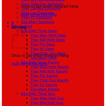
Thay Chân Sạc Samsung
Chưa có sản phẩm trong giỏ hàng.
Thay Camera Samsung
Thay Loa Samsung
Quay trở lại cửa hàng
Thay Vỏ Samsung
Sửa Main Samsung
0
Sửa Android
Giỏ hàng
Sửa Điện Thoại Oppo
Thay Màn Hình Oppo
Thay Mặt Kính Oppo
Thay Pin Oppo
Thay Vỏ Oppo
Thay Chân Sạc Oppo
Chưa có sản phẩm trong giỏ hàng.
Sửa Main Oppo
Sửa Điện Thoại Xiaomi
Quay trở lại cửa hàng
Thay Màn Hình Xiaomi
Thay Mặt Kính Xiaomi
Thay Pin Xiaomi
Thay Chân Sạc Xiaomi
Thay Vỏ Xiaomi
Sửa Main Xiaomi
Sửa Điện Thoại Vivo
Thay Màn Hình Vivo
Thay Mặt Kính Vivo