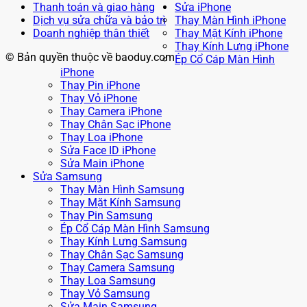
Thanh toán và giao hàng
Sửa iPhone
Dịch vụ sửa chữa và bảo trì
Thay Màn Hình iPhone
Doanh nghiệp thân thiết
Thay Mặt Kính iPhone
Thay Kính Lưng iPhone
© Bản quyền thuộc về baoduy.com
Ép Cổ Cáp Màn Hình
iPhone
Thay Pin iPhone
Thay Vỏ iPhone
Thay Camera iPhone
Thay Chân Sạc iPhone
Thay Loa iPhone
Sửa Face ID iPhone
Sửa Main iPhone
Sửa Samsung
Thay Màn Hình Samsung
Thay Mặt Kính Samsung
Thay Pin Samsung
Ép Cổ Cáp Màn Hình Samsung
Thay Kính Lưng Samsung
Thay Chân Sạc Samsung
Thay Camera Samsung
Thay Loa Samsung
Thay Vỏ Samsung
Sửa Main Samsung