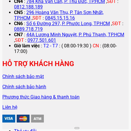
CN4
:
784 Kha Vạn Cân, P. Thủ Đức, TP.HCM
,
SĐT
:
0812.188.189
CN5
:
296 Hoàng Văn Thụ, P. Tân Sơn Nhất,
TP.HCM
,
SĐT
:
0845.15.15.16
CN6
:
Số 6 Đường 297, P. Phước Long, TP.HCM
,
SĐT
:
0889.718.719
CN7
:
44A Lương Minh Nguyệt, P. Phú Thạnh, TP.HCM
,
SĐT
:
0977.501.601
Giờ làm việc
:
T2 - T7
: ( 08:00-19:30 )
CN
: (08:00-
17:00)
HỖ TRỢ KHÁCH HÀNG
Chính sách bảo mật
Chính sách bảo hành
Phương thức Giao hàng & thanh toán
Liên hệ