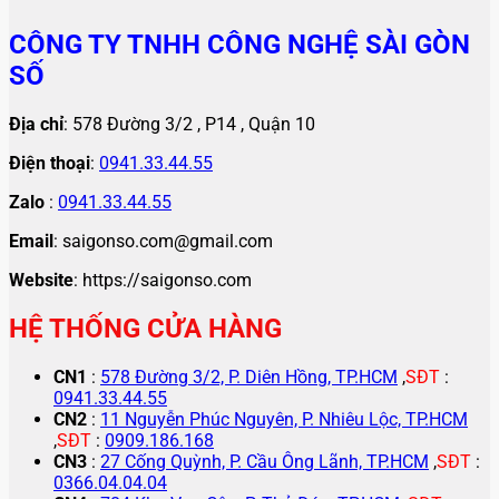
CÔNG TY TNHH CÔNG NGHỆ SÀI GÒN
SỐ
Địa chỉ
: 578 Đường 3/2 , P14 , Quận 10
Điện thoại
:
0941.33.44.55
Zalo
:
0941.33.44.55
Email
: saigonso.com@gmail.com
Website
: https://saigonso.com
HỆ THỐNG CỬA HÀNG
CN1
:
578 Đường 3/2, P. Diên Hồng, TP.HCM
,
SĐT
:
0941.33.44.55
CN2
:
11 Nguyễn Phúc Nguyên, P. Nhiêu Lộc, TP.HCM
,
SĐT
:
0909.186.168
CN3
:
27 Cống Quỳnh, P. Cầu Ông Lãnh, TP.HCM
,
SĐT
:
0366.04.04.04