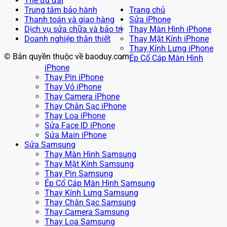
Thẻ ưu đãi
Trung tâm bảo hành
Trang chủ
Thanh toán và giao hàng
Sửa iPhone
Dịch vụ sửa chữa và bảo trì
Thay Màn Hình iPhone
Doanh nghiệp thân thiết
Thay Mặt Kính iPhone
Thay Kính Lưng iPhone
© Bản quyền thuộc về baoduy.com
Ép Cổ Cáp Màn Hình
iPhone
Thay Pin iPhone
Thay Vỏ iPhone
Thay Camera iPhone
Thay Chân Sạc iPhone
Thay Loa iPhone
Sửa Face ID iPhone
Sửa Main iPhone
Sửa Samsung
Thay Màn Hình Samsung
Thay Mặt Kính Samsung
Thay Pin Samsung
Ép Cổ Cáp Màn Hình Samsung
Thay Kính Lưng Samsung
Thay Chân Sạc Samsung
Thay Camera Samsung
Thay Loa Samsung