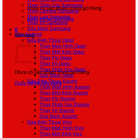
Thay Chân Sạc Samsung
Chưa có sản phẩm trong giỏ hàng.
Thay Camera Samsung
Thay Loa Samsung
Quay trở lại cửa hàng
Thay Vỏ Samsung
Sửa Main Samsung
0
Sửa Android
Giỏ hàng
Sửa Điện Thoại Oppo
Thay Màn Hình Oppo
Thay Mặt Kính Oppo
Thay Pin Oppo
Thay Vỏ Oppo
Thay Chân Sạc Oppo
Chưa có sản phẩm trong giỏ hàng.
Sửa Main Oppo
Sửa Điện Thoại Xiaomi
Quay trở lại cửa hàng
Thay Màn Hình Xiaomi
Thay Mặt Kính Xiaomi
Thay Pin Xiaomi
Thay Chân Sạc Xiaomi
Thay Vỏ Xiaomi
Sửa Main Xiaomi
Sửa Điện Thoại Vivo
Thay Màn Hình Vivo
Thay Mặt Kính Vivo