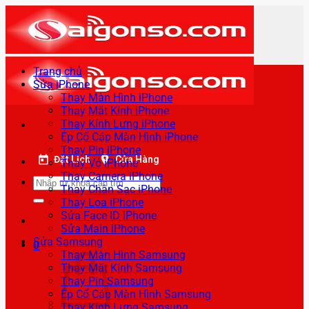
Bỏ
qua
nội
dung
Trang chủ
Sửa iPhone
Thay Màn Hình iPhone
Thay Mặt Kính iPhone
Thay Kính Lưng iPhone
Ép Cổ Cáp Màn Hình iPhone
Thay Pin iPhone
Đặt Lịch
Cửa Hàng
Thay Vỏ iPhone
Thay Camera iPhone
Tìm
Thay Chân Sạc iPhone
kiếm:
Thay Loa iPhone
Sửa Face ID iPhone
Sửa Main iPhone
Sửa Samsung
0
Thay Màn Hình Samsung
Thay Mặt Kính Samsung
Thay Pin Samsung
Ép Cổ Cáp Màn Hình Samsung
Thay Kính Lưng Samsung