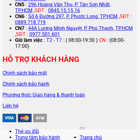
CN5
:
296 Hoàng Văn Thụ, P. Tân Sơn Nhất,
TP.HCM
,
SĐT
:
0845.15.15.16
CN6
:
Số 6 Đường 297, P. Phước Long, TP.HCM
,
SĐT
:
0889.718.719
CN7
:
44A Lương Minh Nguyệt, P. Phú Thạnh, TP.HCM
,
SĐT
:
0977.501.601
Giờ làm việc
:
T2 - T7
: ( 08:00-19:30 )
CN
: (08:00-
17:00)
HỖ TRỢ KHÁCH HÀNG
Chính sách bảo mật
Chính sách bảo hành
Phương thức Giao hàng & thanh toán
Liên hệ
Thẻ ưu đãi
Trung tâm bảo hành
Trang chủ