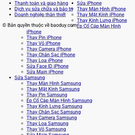
Thanh toán và giao hàng
Sửa iPhone
Dịch vụ sửa chữa và bảo trì
Thay Màn Hình iPhone
Doanh nghiệp thân thiết
Thay Mặt Kính iPhone
Thay Kính Lưng iPhone
© Bản quyền thuộc về baoduy.com
Ép Cổ Cáp Màn Hình
iPhone
Thay Pin iPhone
Thay Vỏ iPhone
Thay Camera iPhone
Thay Chân Sạc iPhone
Thay Loa iPhone
Sửa Face ID iPhone
Sửa Main iPhone
Sửa Samsung
Thay Màn Hình Samsung
Thay Mặt Kính Samsung
Thay Pin Samsung
Ép Cổ Cáp Màn Hình Samsung
Thay Kính Lưng Samsung
Thay Chân Sạc Samsung
Thay Camera Samsung
Thay Loa Samsung
Thay Vỏ Samsung
Sửa Main Samsung