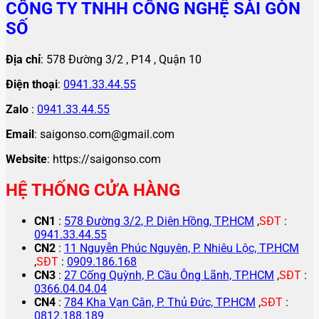
CÔNG TY TNHH CÔNG NGHỆ SÀI GÒN
SỐ
Địa chỉ
: 578 Đường 3/2 , P14 , Quận 10
Điện thoại
:
0941.33.44.55
Zalo
:
0941.33.44.55
Email
: saigonso.com@gmail.com
Website
: https://saigonso.com
HỆ THỐNG CỬA HÀNG
CN1
:
578 Đường 3/2, P. Diên Hồng, TP.HCM
,
SĐT
:
0941.33.44.55
CN2
:
11 Nguyễn Phúc Nguyên, P. Nhiêu Lộc, TP.HCM
,
SĐT
:
0909.186.168
CN3
:
27 Cống Quỳnh, P. Cầu Ông Lãnh, TP.HCM
,
SĐT
:
0366.04.04.04
CN4
:
784 Kha Vạn Cân, P. Thủ Đức, TP.HCM
,
SĐT
:
0812.188.189