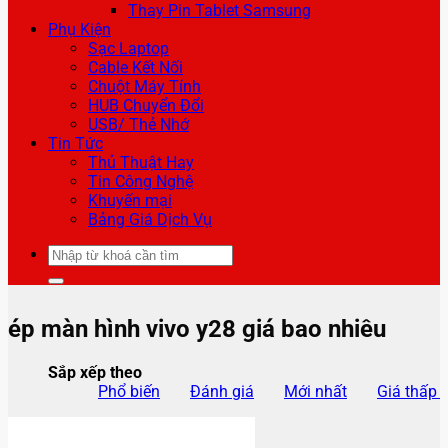
Thay Pin Tablet Samsung
Phụ Kiện
Sạc Laptop
Cable Kết Nối
Chuột Máy Tính
HUB Chuyển Đổi
USB/ Thẻ Nhớ
Tin Tức
Thủ Thuật Hay
Tin Công Nghệ
Khuyến mại
Bảng Giá Dịch Vụ
Tìm
kiếm:
ép màn hình vivo y28 giá bao nhiêu
Sắp xếp theo
Phổ biến
Đánh giá
Mới nhất
Giá thấp 