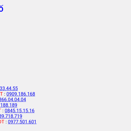
Ố
33.44.55
T
:
0909.186.168
366.04.04.04
.188.189
T
:
0845.15.15.16
89.718.719
ĐT
:
0977.501.601