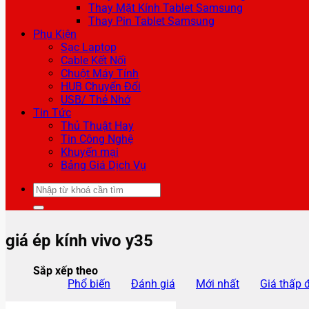
Thay Mặt Kính Tablet Samsung
Thay Pin Tablet Samsung
Phụ Kiện
Sạc Laptop
Cable Kết Nối
Chuột Máy Tính
HUB Chuyển Đổi
USB/ Thẻ Nhớ
Tin Tức
Thủ Thuật Hay
Tin Công Nghệ
Khuyến mại
Bảng Giá Dịch Vụ
Tìm
kiếm:
giá ép kính vivo y35
Sắp xếp theo
Phổ biến
Đánh giá
Mới nhất
Giá thấp 