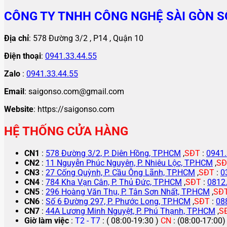
CÔNG TY TNHH CÔNG NGHỆ SÀI GÒN S
Địa chỉ
: 578 Đường 3/2 , P14 , Quận 10
Điện thoại
:
0941.33.44.55
Zalo
:
0941.33.44.55
Email
: saigonso.com@gmail.com
Website
: https://saigonso.com
HỆ THỐNG CỬA HÀNG
CN1
:
578 Đường 3/2, P. Diên Hồng, TP.HCM
,
SĐT
:
0941.
CN2
:
11 Nguyễn Phúc Nguyên, P. Nhiêu Lộc, TP.HCM
,
SĐ
CN3
:
27 Cống Quỳnh, P. Cầu Ông Lãnh, TP.HCM
,
SĐT
:
0
CN4
:
784 Kha Vạn Cân, P. Thủ Đức, TP.HCM
,
SĐT
:
0812
CN5
:
296 Hoàng Văn Thụ, P. Tân Sơn Nhất, TP.HCM
,
SĐ
CN6
:
Số 6 Đường 297, P. Phước Long, TP.HCM
,
SĐT
:
08
CN7
:
44A Lương Minh Nguyệt, P. Phú Thạnh, TP.HCM
,
S
Giờ làm việc
:
T2 - T7
: ( 08:00-19:30 )
CN
: (08:00-17:00)