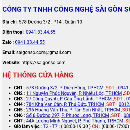
CÔNG TY TNHH CÔNG NGHỆ SÀI GÒN S
Địa chỉ
: 578 Đường 3/2 , P14 , Quận 10
Điện thoại
:
0941.33.44.55
Zalo
:
0941.33.44.55
Email
: saigonso.com@gmail.com
Website
: https://saigonso.com
HỆ THỐNG CỬA HÀNG
CN1
:
578 Đường 3/2, P. Diên Hồng, TP.HCM
,
SĐT
:
0941.
CN2
:
11 Nguyễn Phúc Nguyên, P. Nhiêu Lộc, TP.HCM
,
SĐ
CN3
:
27 Cống Quỳnh, P. Cầu Ông Lãnh, TP.HCM
,
SĐT
:
0
CN4
:
784 Kha Vạn Cân, P. Thủ Đức, TP.HCM
,
SĐT
:
0812
CN5
:
296 Hoàng Văn Thụ, P. Tân Sơn Nhất, TP.HCM
,
SĐ
CN6
:
Số 6 Đường 297, P. Phước Long, TP.HCM
,
SĐT
:
08
CN7
:
44A Lương Minh Nguyệt, P. Phú Thạnh, TP.HCM
,
S
Giờ làm việc
:
T2 - T7
: ( 08:00-19:30 )
CN
: (08:00-17:00)