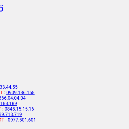
Ố
33.44.55
T
:
0909.186.168
366.04.04.04
.188.189
T
:
0845.15.15.16
89.718.719
ĐT
:
0977.501.601