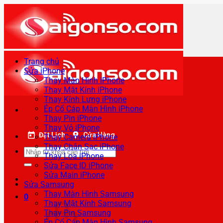
Bỏ
qua
nội
dung
Trang chủ
Sửa iPhone
Thay Màn Hình iPhone
Thay Mặt Kính iPhone
Thay Kính Lưng iPhone
Ép Cổ Cáp Màn Hình iPhone
Thay Pin iPhone
Thay Vỏ iPhone
Đặt Lịch
Cửa Hàng
Thay Camera iPhone
Thay Chân Sạc iPhone
Tìm
Thay Loa iPhone
kiếm:
Sửa Face ID iPhone
Sửa Main iPhone
Sửa Samsung
Thay Màn Hình Samsung
0
Thay Mặt Kính Samsung
Thay Pin Samsung
Ép Cổ Cáp Màn Hình Samsung