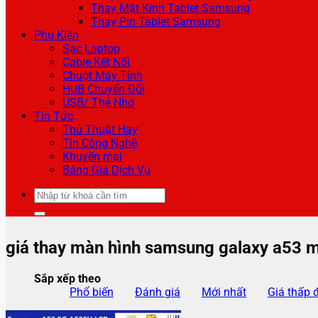
Thay Mặt Kính Tablet Samsung
Thay Pin Tablet Samsung
Phụ Kiện
Sạc Laptop
Cable Kết Nối
Chuột Máy Tính
HUB Chuyển Đổi
USB/ Thẻ Nhớ
Tin Tức
Thủ Thuật Hay
Tin Công Nghệ
Khuyến mại
Bảng Giá Dịch Vụ
Tìm
kiếm:
giá thay màn hình samsung galaxy a53 m
Sắp xếp theo
Phổ biến
Đánh giá
Mới nhất
Giá thấp 