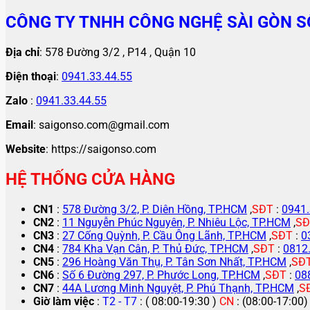
CÔNG TY TNHH CÔNG NGHỆ SÀI GÒN S
Địa chỉ
: 578 Đường 3/2 , P14 , Quận 10
Điện thoại
:
0941.33.44.55
Zalo
:
0941.33.44.55
Email
: saigonso.com@gmail.com
Website
: https://saigonso.com
HỆ THỐNG CỬA HÀNG
CN1
:
578 Đường 3/2, P. Diên Hồng, TP.HCM
,
SĐT
:
0941.
CN2
:
11 Nguyễn Phúc Nguyên, P. Nhiêu Lộc, TP.HCM
,
SĐ
CN3
:
27 Cống Quỳnh, P. Cầu Ông Lãnh, TP.HCM
,
SĐT
:
0
CN4
:
784 Kha Vạn Cân, P. Thủ Đức, TP.HCM
,
SĐT
:
0812
CN5
:
296 Hoàng Văn Thụ, P. Tân Sơn Nhất, TP.HCM
,
SĐ
CN6
:
Số 6 Đường 297, P. Phước Long, TP.HCM
,
SĐT
:
08
CN7
:
44A Lương Minh Nguyệt, P. Phú Thạnh, TP.HCM
,
S
Giờ làm việc
:
T2 - T7
: ( 08:00-19:30 )
CN
: (08:00-17:00)