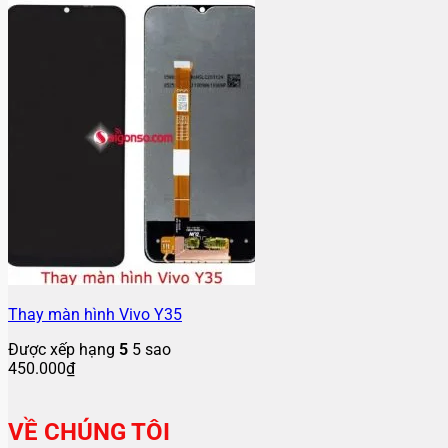
Thay màn hình Vivo Y35
Được xếp hạng
5
5 sao
450.000
₫
VỀ CHÚNG TÔI