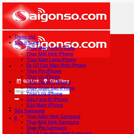
Bỏ
qua
nội
dung
Trang chủ
Sửa iPhone
Thay Màn Hình iPhone
Thay Mặt Kính iPhone
Thay Kính Lưng iPhone
Ép Cổ Cáp Màn Hình iPhone
Thay Pin iPhone
Thay Vỏ iPhone
Đặt Lịch
Cửa Hàng
Thay Camera iPhone
Thay Chân Sạc iPhone
Tìm
Thay Loa iPhone
kiếm:
Sửa Face ID iPhone
Sửa Main iPhone
Sửa Samsung
Thay Màn Hình Samsung
0
Thay Mặt Kính Samsung
Thay Pin Samsung
Ép Cổ Cáp Màn Hình Samsung