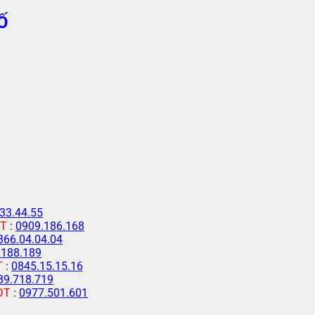
Ố
33.44.55
T
:
0909.186.168
366.04.04.04
.188.189
T
:
0845.15.15.16
89.718.719
ĐT
:
0977.501.601