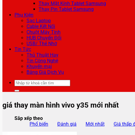
Thay Mặt Kính Tablet Samsung
Thay Pin Tablet Samsung
Phụ Kiện
Sạc Laptop
Cable Kết Nối
Chuột Máy Tính
HUB Chuyển Đổi
USB/ Thẻ Nhớ
Tin Tức
Thủ Thuật Hay
Tin Công Nghệ
Khuyến mại
Bảng Giá Dịch Vụ
Tìm
kiếm:
giá thay màn hình vivo y35 mới nhất
Sắp xếp theo
Phổ biến
Đánh giá
Mới nhất
Giá thấp 