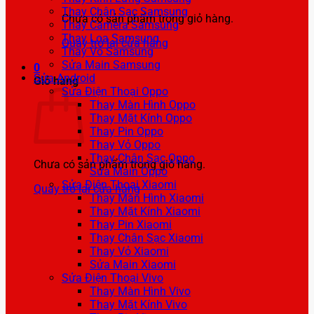
Thay Chân Sạc Samsung
Chưa có sản phẩm trong giỏ hàng.
Thay Camera Samsung
Thay Loa Samsung
Quay trở lại cửa hàng
Thay Vỏ Samsung
Sửa Main Samsung
0
Sửa Android
Giỏ hàng
Sửa Điện Thoại Oppo
Thay Màn Hình Oppo
Thay Mặt Kính Oppo
Thay Pin Oppo
Thay Vỏ Oppo
Thay Chân Sạc Oppo
Chưa có sản phẩm trong giỏ hàng.
Sửa Main Oppo
Sửa Điện Thoại Xiaomi
Quay trở lại cửa hàng
Thay Màn Hình Xiaomi
Thay Mặt Kính Xiaomi
Thay Pin Xiaomi
Thay Chân Sạc Xiaomi
Thay Vỏ Xiaomi
Sửa Main Xiaomi
Sửa Điện Thoại Vivo
Thay Màn Hình Vivo
Thay Mặt Kính Vivo