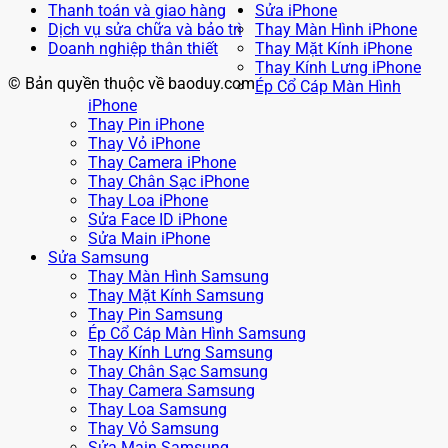
Thanh toán và giao hàng
Sửa iPhone
Dịch vụ sửa chữa và bảo trì
Thay Màn Hình iPhone
Doanh nghiệp thân thiết
Thay Mặt Kính iPhone
Thay Kính Lưng iPhone
© Bản quyền thuộc về baoduy.com
Ép Cổ Cáp Màn Hình
iPhone
Thay Pin iPhone
Thay Vỏ iPhone
Thay Camera iPhone
Thay Chân Sạc iPhone
Thay Loa iPhone
Sửa Face ID iPhone
Sửa Main iPhone
Sửa Samsung
Thay Màn Hình Samsung
Thay Mặt Kính Samsung
Thay Pin Samsung
Ép Cổ Cáp Màn Hình Samsung
Thay Kính Lưng Samsung
Thay Chân Sạc Samsung
Thay Camera Samsung
Thay Loa Samsung
Thay Vỏ Samsung
Sửa Main Samsung