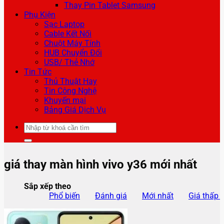
Thay Pin Tablet Samsung
Phụ Kiện
Sạc Laptop
Cable Kết Nối
Chuột Máy Tính
HUB Chuyển Đổi
USB/ Thẻ Nhớ
Tin Tức
Thủ Thuật Hay
Tin Công Nghệ
Khuyến mại
Bảng Giá Dịch Vụ
Tìm
kiếm:
giá thay màn hình vivo y36 mới nhất
Sắp xếp theo
Phổ biến
Đánh giá
Mới nhất
Giá thấp 