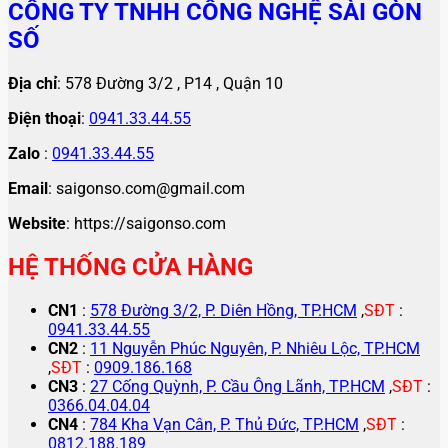
CÔNG TY TNHH CÔNG NGHỆ SÀI GÒN
SỐ
Địa chỉ
: 578 Đường 3/2 , P14 , Quận 10
Điện thoại
:
0941.33.44.55
Zalo
:
0941.33.44.55
Email
: saigonso.com@gmail.com
Website
: https://saigonso.com
HỆ THỐNG CỬA HÀNG
CN1
:
578 Đường 3/2, P. Diên Hồng, TP.HCM
,
SĐT
:
0941.33.44.55
CN2
:
11 Nguyễn Phúc Nguyên, P. Nhiêu Lộc, TP.HCM
,
SĐT
:
0909.186.168
CN3
:
27 Cống Quỳnh, P. Cầu Ông Lãnh, TP.HCM
,
SĐT
:
0366.04.04.04
CN4
:
784 Kha Vạn Cân, P. Thủ Đức, TP.HCM
,
SĐT
:
0812.188.189