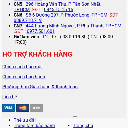
CN5
:
296 Hoàng Văn Thụ, P. Tân Sơn Nhất,
TP.HCM
,
SĐT
:
0845.15.15.16
CN6
:
Số 6 Đường 297, P. Phước Long, TP.HCM
,
SĐT
:
0889.718.719
CN7
:
44A Lương Minh Nguyệt, P. Phú Thạnh, TP.HCM
,
SĐT
:
0977.501.601
Giờ làm việc
:
T2 - T7
: ( 08:00-19:30 )
CN
: (08:00-
17:00)
HỖ TRỢ KHÁCH HÀNG
Chính sách bảo mật
Chính sách bảo hành
Phương thức Giao hàng & thanh toán
Liên hệ
Thẻ ưu đãi
Trung tâm bảo hành
Trang chủ