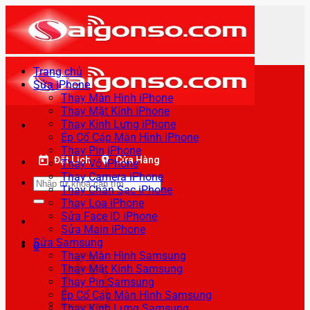
Bỏ
qua
nội
dung
Trang chủ
Sửa iPhone
Thay Màn Hình iPhone
Thay Mặt Kính iPhone
Thay Kính Lưng iPhone
Ép Cổ Cáp Màn Hình iPhone
Thay Pin iPhone
Đặt Lịch
Cửa Hàng
Thay Vỏ iPhone
Thay Camera iPhone
Tìm
Thay Chân Sạc iPhone
kiếm:
Thay Loa iPhone
Sửa Face ID iPhone
Sửa Main iPhone
Sửa Samsung
0
Thay Màn Hình Samsung
Thay Mặt Kính Samsung
Thay Pin Samsung
Ép Cổ Cáp Màn Hình Samsung
Thay Kính Lưng Samsung