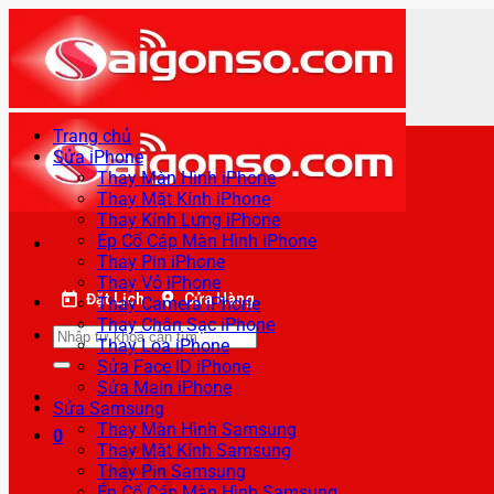
Bỏ
qua
nội
dung
Trang chủ
Sửa iPhone
Thay Màn Hình iPhone
Thay Mặt Kính iPhone
Thay Kính Lưng iPhone
Ép Cổ Cáp Màn Hình iPhone
Thay Pin iPhone
Thay Vỏ iPhone
Đặt Lịch
Cửa Hàng
Thay Camera iPhone
Thay Chân Sạc iPhone
Tìm
Thay Loa iPhone
kiếm:
Sửa Face ID iPhone
Sửa Main iPhone
Sửa Samsung
Thay Màn Hình Samsung
0
Thay Mặt Kính Samsung
Thay Pin Samsung
Ép Cổ Cáp Màn Hình Samsung