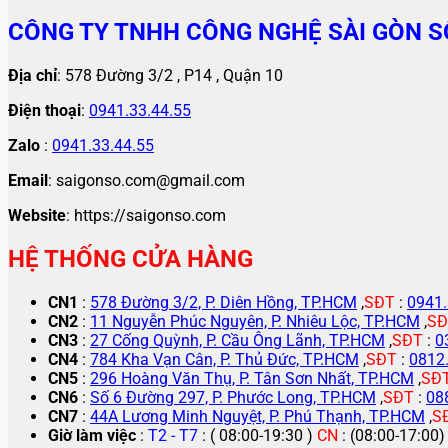
CÔNG TY TNHH CÔNG NGHỆ SÀI GÒN S
Địa chỉ
: 578 Đường 3/2 , P14 , Quận 10
Điện thoại
:
0941.33.44.55
Zalo
:
0941.33.44.55
Email
: saigonso.com@gmail.com
Website
: https://saigonso.com
HỆ THỐNG CỬA HÀNG
CN1
:
578 Đường 3/2, P. Diên Hồng, TP.HCM
,
SĐT
:
0941.
CN2
:
11 Nguyễn Phúc Nguyên, P. Nhiêu Lộc, TP.HCM
,
SĐ
CN3
:
27 Cống Quỳnh, P. Cầu Ông Lãnh, TP.HCM
,
SĐT
:
0
CN4
:
784 Kha Vạn Cân, P. Thủ Đức, TP.HCM
,
SĐT
:
0812
CN5
:
296 Hoàng Văn Thụ, P. Tân Sơn Nhất, TP.HCM
,
SĐ
CN6
:
Số 6 Đường 297, P. Phước Long, TP.HCM
,
SĐT
:
08
CN7
:
44A Lương Minh Nguyệt, P. Phú Thạnh, TP.HCM
,
S
Giờ làm việc
:
T2 - T7
: ( 08:00-19:30 )
CN
: (08:00-17:00)