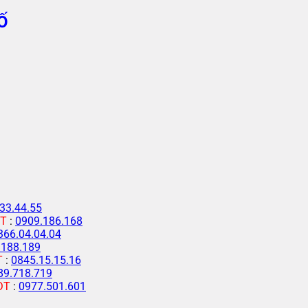
Ố
33.44.55
T
:
0909.186.168
366.04.04.04
.188.189
T
:
0845.15.15.16
89.718.719
ĐT
:
0977.501.601