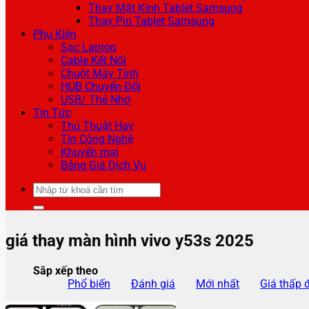
Thay Mặt Kính Tablet Samsung
Thay Pin Tablet Samsung
Phụ Kiện
Sạc Laptop
Cable Kết Nối
Chuột Máy Tính
HUB Chuyển Đổi
USB/ Thẻ Nhớ
Tin Tức
Thủ Thuật Hay
Tin Công Nghệ
Khuyến mại
Bảng Giá Dịch Vụ
Tìm
kiếm:
giá thay màn hình vivo y53s 2025
Sắp xếp theo
Phổ biến
Đánh giá
Mới nhất
Giá thấp 