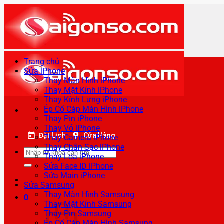
Bỏ
qua
nội
dung
Trang chủ
Sửa iPhone
Thay Màn Hình iPhone
Thay Mặt Kính iPhone
Thay Kính Lưng iPhone
Ép Cổ Cáp Màn Hình iPhone
Thay Pin iPhone
Thay Vỏ iPhone
Đặt Lịch
Cửa Hàng
Thay Camera iPhone
Thay Chân Sạc iPhone
Tìm
Thay Loa iPhone
kiếm:
Sửa Face ID iPhone
Sửa Main iPhone
Sửa Samsung
Thay Màn Hình Samsung
0
Thay Mặt Kính Samsung
Thay Pin Samsung
Ép Cổ Cáp Màn Hình Samsung