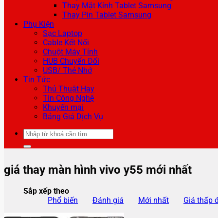
Thay Mặt Kính Tablet Samsung
Thay Pin Tablet Samsung
Phụ Kiện
Sạc Laptop
Cable Kết Nối
Chuột Máy Tính
HUB Chuyển Đổi
USB/ Thẻ Nhớ
Tin Tức
Thủ Thuật Hay
Tin Công Nghệ
Khuyến mại
Bảng Giá Dịch Vụ
Tìm
kiếm:
giá thay màn hình vivo y55 mới nhất
Sắp xếp theo
Phổ biến
Đánh giá
Mới nhất
Giá thấp 