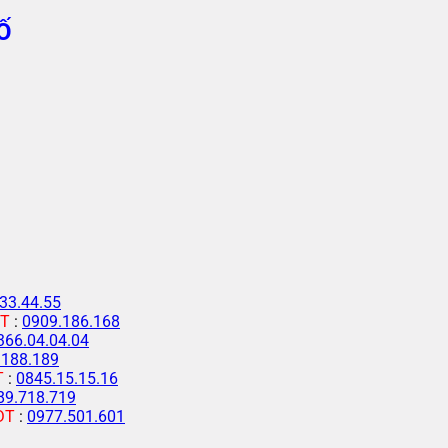
Ố
33.44.55
T
:
0909.186.168
366.04.04.04
.188.189
T
:
0845.15.15.16
89.718.719
ĐT
:
0977.501.601