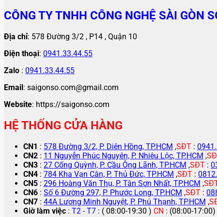
CÔNG TY TNHH CÔNG NGHỆ SÀI GÒN S
Địa chỉ
: 578 Đường 3/2 , P14 , Quận 10
Điện thoại
:
0941.33.44.55
Zalo
:
0941.33.44.55
Email
: saigonso.com@gmail.com
Website
: https://saigonso.com
HỆ THỐNG CỬA HÀNG
CN1
:
578 Đường 3/2, P. Diên Hồng, TP.HCM
,
SĐT
:
0941.
CN2
:
11 Nguyễn Phúc Nguyên, P. Nhiêu Lộc, TP.HCM
,
SĐ
CN3
:
27 Cống Quỳnh, P. Cầu Ông Lãnh, TP.HCM
,
SĐT
:
0
CN4
:
784 Kha Vạn Cân, P. Thủ Đức, TP.HCM
,
SĐT
:
0812
CN5
:
296 Hoàng Văn Thụ, P. Tân Sơn Nhất, TP.HCM
,
SĐ
CN6
:
Số 6 Đường 297, P. Phước Long, TP.HCM
,
SĐT
:
08
CN7
:
44A Lương Minh Nguyệt, P. Phú Thạnh, TP.HCM
,
S
Giờ làm việc
:
T2 - T7
: ( 08:00-19:30 )
CN
: (08:00-17:00)