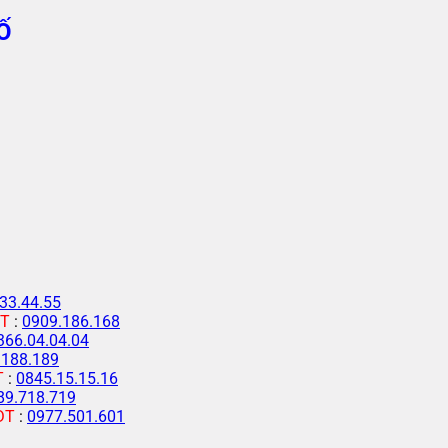
Ố
33.44.55
T
:
0909.186.168
366.04.04.04
.188.189
T
:
0845.15.15.16
89.718.719
ĐT
:
0977.501.601