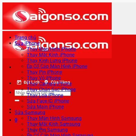
Bỏ
qua
nội
dung
Trang chủ
Sửa iPhone
Thay Màn Hình iPhone
Thay Mặt Kính iPhone
Thay Kính Lưng iPhone
Ép Cổ Cáp Màn Hình iPhone
Thay Pin iPhone
Thay Vỏ iPhone
Đặt Lịch
Cửa Hàng
Thay Camera iPhone
Thay Chân Sạc iPhone
Tìm
Thay Loa iPhone
kiếm:
Sửa Face ID iPhone
Sửa Main iPhone
Sửa Samsung
Thay Màn Hình Samsung
0
Thay Mặt Kính Samsung
Thay Pin Samsung
Ép Cổ Cáp Màn Hình Samsung