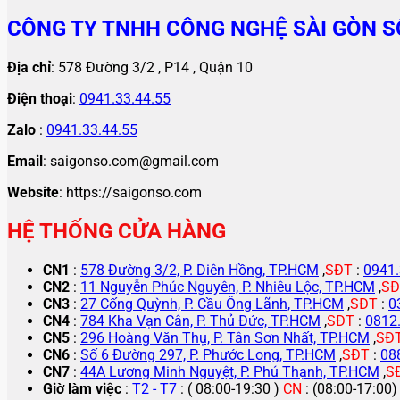
CÔNG TY TNHH CÔNG NGHỆ SÀI GÒN S
Địa chỉ
: 578 Đường 3/2 , P14 , Quận 10
Điện thoại
:
0941.33.44.55
Zalo
:
0941.33.44.55
Email
: saigonso.com@gmail.com
Website
: https://saigonso.com
HỆ THỐNG CỬA HÀNG
CN1
:
578 Đường 3/2, P. Diên Hồng, TP.HCM
,
SĐT
:
0941.
CN2
:
11 Nguyễn Phúc Nguyên, P. Nhiêu Lộc, TP.HCM
,
SĐ
CN3
:
27 Cống Quỳnh, P. Cầu Ông Lãnh, TP.HCM
,
SĐT
:
0
CN4
:
784 Kha Vạn Cân, P. Thủ Đức, TP.HCM
,
SĐT
:
0812
CN5
:
296 Hoàng Văn Thụ, P. Tân Sơn Nhất, TP.HCM
,
SĐ
CN6
:
Số 6 Đường 297, P. Phước Long, TP.HCM
,
SĐT
:
08
CN7
:
44A Lương Minh Nguyệt, P. Phú Thạnh, TP.HCM
,
S
Giờ làm việc
:
T2 - T7
: ( 08:00-19:30 )
CN
: (08:00-17:00)