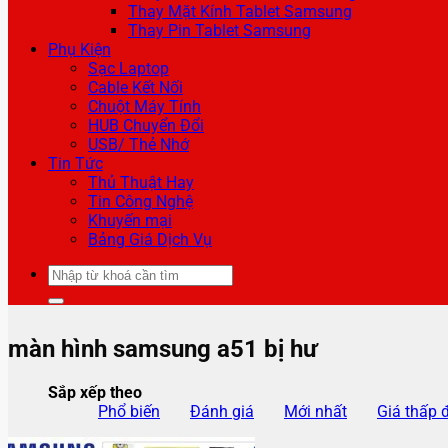
Thay Mặt Kính Tablet Samsung
Thay Pin Tablet Samsung
Phụ Kiện
Sạc Laptop
Cable Kết Nối
Chuột Máy Tính
HUB Chuyển Đổi
USB/ Thẻ Nhớ
Tin Tức
Thủ Thuật Hay
Tin Công Nghệ
Khuyến mại
Bảng Giá Dịch Vụ
Tìm
kiếm:
màn hình samsung a51 bị hư
Sắp xếp theo
Phổ biến
Đánh giá
Mới nhất
Giá thấp 