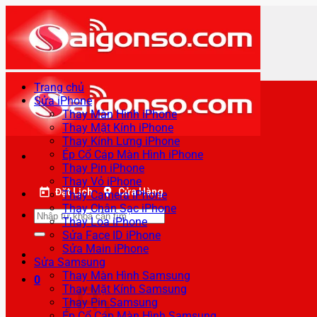
Bỏ
qua
nội
dung
Trang chủ
Sửa iPhone
Thay Màn Hình iPhone
Thay Mặt Kính iPhone
Thay Kính Lưng iPhone
Ép Cổ Cáp Màn Hình iPhone
Thay Pin iPhone
Thay Vỏ iPhone
Đặt Lịch
Cửa Hàng
Thay Camera iPhone
Thay Chân Sạc iPhone
Tìm
Thay Loa iPhone
kiếm:
Sửa Face ID iPhone
Sửa Main iPhone
Sửa Samsung
Thay Màn Hình Samsung
0
Thay Mặt Kính Samsung
Thay Pin Samsung
Ép Cổ Cáp Màn Hình Samsung