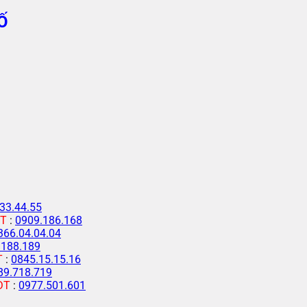
Ố
33.44.55
T
:
0909.186.168
366.04.04.04
.188.189
T
:
0845.15.15.16
89.718.719
ĐT
:
0977.501.601