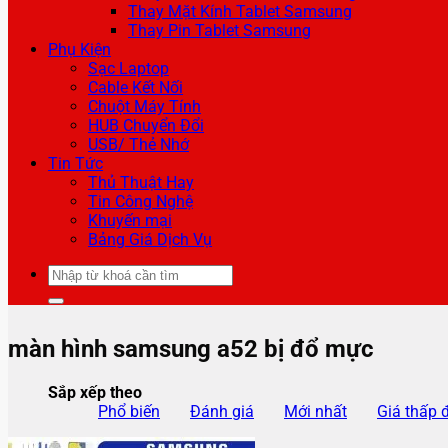
Thay Mặt Kính Tablet Samsung
Thay Pin Tablet Samsung
Phụ Kiện
Sạc Laptop
Cable Kết Nối
Chuột Máy Tính
HUB Chuyển Đổi
USB/ Thẻ Nhớ
Tin Tức
Thủ Thuật Hay
Tin Công Nghệ
Khuyến mại
Bảng Giá Dịch Vụ
Tìm
kiếm:
màn hình samsung a52 bị đổ mực
Sắp xếp theo
Phổ biến
Đánh giá
Mới nhất
Giá thấp 