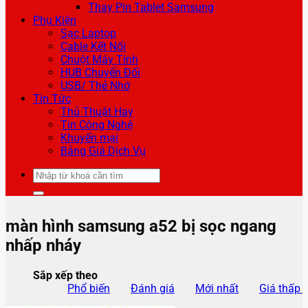
Thay Pin Tablet Samsung
Phụ Kiện
Sạc Laptop
Cable Kết Nối
Chuột Máy Tính
HUB Chuyển Đổi
USB/ Thẻ Nhớ
Tin Tức
Thủ Thuật Hay
Tin Công Nghệ
Khuyến mại
Bảng Giá Dịch Vụ
Tìm
kiếm:
​​màn hình samsung a52 bị sọc ngang
nhấp nháy
Sắp xếp theo
Phổ biến
Đánh giá
Mới nhất
Giá thấp 