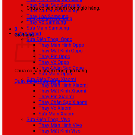
Thay Chân Sạc Samsung
Chưa có sản phẩm trong giỏ hàng.
Thay Camera Samsung
Thay Loa Samsung
Quay trở lại cửa hàng
Thay Vỏ Samsung
Sửa Main Samsung
0
Sửa Android
Giỏ hàng
Sửa Điện Thoại Oppo
Thay Màn Hình Oppo
Thay Mặt Kính Oppo
Thay Pin Oppo
Thay Vỏ Oppo
Thay Chân Sạc Oppo
Chưa có sản phẩm trong giỏ hàng.
Sửa Main Oppo
Sửa Điện Thoại Xiaomi
Quay trở lại cửa hàng
Thay Màn Hình Xiaomi
Thay Mặt Kính Xiaomi
Thay Pin Xiaomi
Thay Chân Sạc Xiaomi
Thay Vỏ Xiaomi
Sửa Main Xiaomi
Sửa Điện Thoại Vivo
Thay Màn Hình Vivo
Thay Mặt Kính Vivo