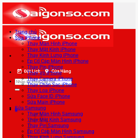
Bỏ
qua
nội
dung
Trang chủ
Sửa iPhone
Thay Màn Hình iPhone
Thay Mặt Kính iPhone
Thay Kính Lưng iPhone
Ép Cổ Cáp Màn Hình iPhone
Thay Pin iPhone
Đặt Lịch
Cửa Hàng
Thay Vỏ iPhone
Thay Camera iPhone
Tìm
Thay Chân Sạc iPhone
kiếm:
Thay Loa iPhone
Sửa Face ID iPhone
Sửa Main iPhone
Sửa Samsung
0
Thay Màn Hình Samsung
Thay Mặt Kính Samsung
Thay Pin Samsung
Ép Cổ Cáp Màn Hình Samsung
Thay Kính Lưng Samsung