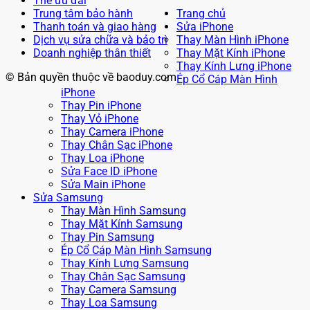
Thẻ ưu đãi
Trung tâm bảo hành
Trang chủ
Thanh toán và giao hàng
Sửa iPhone
Dịch vụ sửa chữa và bảo trì
Thay Màn Hình iPhone
Doanh nghiệp thân thiết
Thay Mặt Kính iPhone
Thay Kính Lưng iPhone
© Bản quyền thuộc về baoduy.com
Ép Cổ Cáp Màn Hình
iPhone
Thay Pin iPhone
Thay Vỏ iPhone
Thay Camera iPhone
Thay Chân Sạc iPhone
Thay Loa iPhone
Sửa Face ID iPhone
Sửa Main iPhone
Sửa Samsung
Thay Màn Hình Samsung
Thay Mặt Kính Samsung
Thay Pin Samsung
Ép Cổ Cáp Màn Hình Samsung
Thay Kính Lưng Samsung
Thay Chân Sạc Samsung
Thay Camera Samsung
Thay Loa Samsung