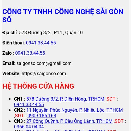
CÔNG TY TNHH CÔNG NGHỆ SÀI GÒN
SỐ
Địa chỉ
: 578 Đường 3/2 , P14 , Quận 10
Điện thoại
:
0941.33.44.55
Zalo
:
0941.33.44.55
Email
: saigonso.com@gmail.com
Website
: https://saigonso.com
HỆ THỐNG CỬA HÀNG
CN1
:
578 Đường 3/2, P. Diên Hồng, TP.HCM
,
SĐT
:
0941.33.44.55
CN2
:
11 Nguyễn Phúc Nguyên, P. Nhiêu Lộc, TP.HCM
,
SĐT
:
0909.186.168
CN3
:
27 Cống Quỳnh, P. Cầu Ông Lãnh, TP.HCM
,
SĐT
:
0366.04.04.04