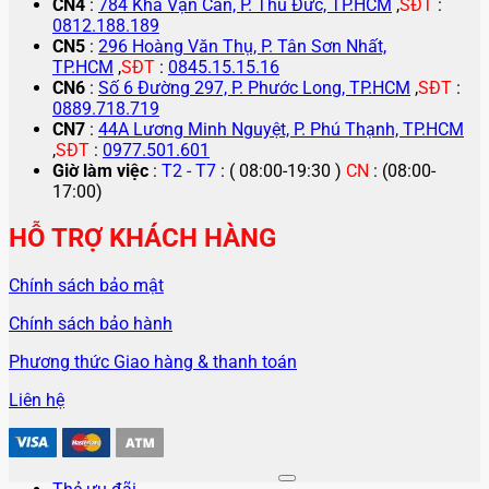
CN4
:
784 Kha Vạn Cân, P. Thủ Đức, TP.HCM
,
SĐT
:
0812.188.189
CN5
:
296 Hoàng Văn Thụ, P. Tân Sơn Nhất,
TP.HCM
,
SĐT
:
0845.15.15.16
CN6
:
Số 6 Đường 297, P. Phước Long, TP.HCM
,
SĐT
:
0889.718.719
CN7
:
44A Lương Minh Nguyệt, P. Phú Thạnh, TP.HCM
,
SĐT
:
0977.501.601
Giờ làm việc
:
T2 - T7
: ( 08:00-19:30 )
CN
: (08:00-
17:00)
HỖ TRỢ KHÁCH HÀNG
Chính sách bảo mật
Chính sách bảo hành
Phương thức Giao hàng & thanh toán
Liên hệ