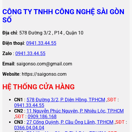
CÔNG TY TNHH CÔNG NGHỆ SÀI GÒN
SỐ
Địa chỉ
: 578 Đường 3/2 , P14 , Quận 10
Điện thoại
:
0941.33.44.55
Zalo
:
0941.33.44.55
Email
: saigonso.com@gmail.com
Website
: https://saigonso.com
HỆ THỐNG CỬA HÀNG
CN1
:
578 Đường 3/2, P. Diên Hồng, TP.HCM
,
SĐT
:
0941.33.44.55
CN2
:
11 Nguyễn Phúc Nguyên, P. Nhiêu Lộc, TP.HCM
,
SĐT
:
0909.186.168
CN3
:
27 Cống Quỳnh, P. Cầu Ông Lãnh, TP.HCM
,
SĐT
:
0366.04.04.04