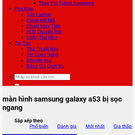
Thay Pin Tablet Samsung
Phụ Kiện
Sạc Laptop
Cable Kết Nối
Chuột Máy Tính
HUB Chuyển Đổi
USB/ Thẻ Nhớ
Tin Tức
Thủ Thuật Hay
Tin Công Nghệ
Khuyến mại
Bảng Giá Dịch Vụ
Tìm
kiếm:
màn hình samsung galaxy a53 bị sọc
ngang
Sắp xếp theo
Phổ biến
Đánh giá
Mới nhất
Giá thấp 