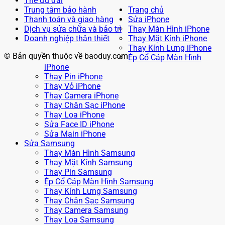
Thẻ ưu đãi
Trung tâm bảo hành
Trang chủ
Thanh toán và giao hàng
Sửa iPhone
Dịch vụ sửa chữa và bảo trì
Thay Màn Hình iPhone
Doanh nghiệp thân thiết
Thay Mặt Kính iPhone
Thay Kính Lưng iPhone
© Bản quyền thuộc về baoduy.com
Ép Cổ Cáp Màn Hình
iPhone
Thay Pin iPhone
Thay Vỏ iPhone
Thay Camera iPhone
Thay Chân Sạc iPhone
Thay Loa iPhone
Sửa Face ID iPhone
Sửa Main iPhone
Sửa Samsung
Thay Màn Hình Samsung
Thay Mặt Kính Samsung
Thay Pin Samsung
Ép Cổ Cáp Màn Hình Samsung
Thay Kính Lưng Samsung
Thay Chân Sạc Samsung
Thay Camera Samsung
Thay Loa Samsung