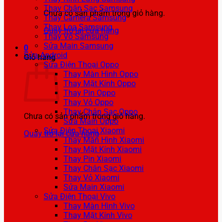
Thay Chân Sạc Samsung
Chưa có sản phẩm trong giỏ hàng.
Thay Camera Samsung
Thay Loa Samsung
Quay trở lại cửa hàng
Thay Vỏ Samsung
Sửa Main Samsung
0
Sửa Android
Giỏ hàng
Sửa Điện Thoại Oppo
Thay Màn Hình Oppo
Thay Mặt Kính Oppo
Thay Pin Oppo
Thay Vỏ Oppo
Thay Chân Sạc Oppo
Chưa có sản phẩm trong giỏ hàng.
Sửa Main Oppo
Sửa Điện Thoại Xiaomi
Quay trở lại cửa hàng
Thay Màn Hình Xiaomi
Thay Mặt Kính Xiaomi
Thay Pin Xiaomi
Thay Chân Sạc Xiaomi
Thay Vỏ Xiaomi
Sửa Main Xiaomi
Sửa Điện Thoại Vivo
Thay Màn Hình Vivo
Thay Mặt Kính Vivo