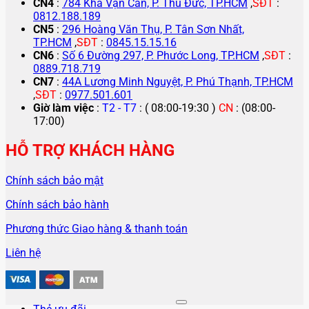
CN4
:
784 Kha Vạn Cân, P. Thủ Đức, TP.HCM
,
SĐT
:
0812.188.189
CN5
:
296 Hoàng Văn Thụ, P. Tân Sơn Nhất,
TP.HCM
,
SĐT
:
0845.15.15.16
CN6
:
Số 6 Đường 297, P. Phước Long, TP.HCM
,
SĐT
:
0889.718.719
CN7
:
44A Lương Minh Nguyệt, P. Phú Thạnh, TP.HCM
,
SĐT
:
0977.501.601
Giờ làm việc
:
T2 - T7
: ( 08:00-19:30 )
CN
: (08:00-
17:00)
HỖ TRỢ KHÁCH HÀNG
Chính sách bảo mật
Chính sách bảo hành
Phương thức Giao hàng & thanh toán
Liên hệ