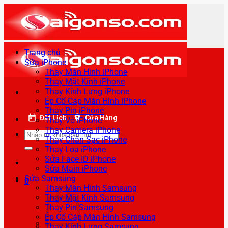
Bỏ
qua
nội
dung
Trang chủ
Sửa iPhone
Thay Màn Hình iPhone
Thay Mặt Kính iPhone
Thay Kính Lưng iPhone
Ép Cổ Cáp Màn Hình iPhone
Thay Pin iPhone
Đặt Lịch
Cửa Hàng
Thay Vỏ iPhone
Thay Camera iPhone
Tìm
Thay Chân Sạc iPhone
kiếm:
Thay Loa iPhone
Sửa Face ID iPhone
Sửa Main iPhone
Sửa Samsung
0
Thay Màn Hình Samsung
Thay Mặt Kính Samsung
Thay Pin Samsung
Ép Cổ Cáp Màn Hình Samsung
Thay Kính Lưng Samsung