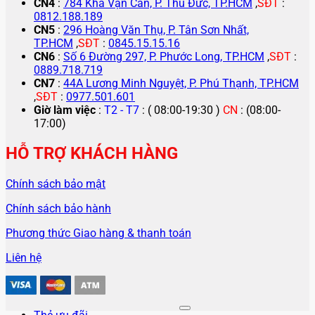
CN4
:
784 Kha Vạn Cân, P. Thủ Đức, TP.HCM
,
SĐT
:
0812.188.189
CN5
:
296 Hoàng Văn Thụ, P. Tân Sơn Nhất,
TP.HCM
,
SĐT
:
0845.15.15.16
CN6
:
Số 6 Đường 297, P. Phước Long, TP.HCM
,
SĐT
:
0889.718.719
CN7
:
44A Lương Minh Nguyệt, P. Phú Thạnh, TP.HCM
,
SĐT
:
0977.501.601
Giờ làm việc
:
T2 - T7
: ( 08:00-19:30 )
CN
: (08:00-
17:00)
HỖ TRỢ KHÁCH HÀNG
Chính sách bảo mật
Chính sách bảo hành
Phương thức Giao hàng & thanh toán
Liên hệ