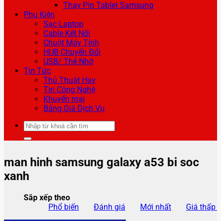
Thay Pin Tablet Samsung
Phụ Kiện
Sạc Laptop
Cable Kết Nối
Chuột Máy Tính
HUB Chuyển Đổi
USB/ Thẻ Nhớ
Tin Tức
Thủ Thuật Hay
Tin Công Nghệ
Khuyến mại
Bảng Giá Dịch Vụ
Tìm
kiếm:
man hinh samsung galaxy a53 bi soc
xanh
Sắp xếp theo
Phổ biến
Đánh giá
Mới nhất
Giá thấp 