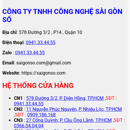
CÔNG TY TNHH CÔNG NGHỆ SÀI GÒN
SỐ
Địa chỉ
: 578 Đường 3/2 , P14 , Quận 10
Điện thoại
:
0941.33.44.55
Zalo
:
0941.33.44.55
Email
: saigonso.com@gmail.com
Website
: https://saigonso.com
HỆ THỐNG CỬA HÀNG
CN1
:
578 Đường 3/2, P. Diên Hồng, TP.HCM
,
SĐT
:
0941.33.44.55
CN2
:
11 Nguyễn Phúc Nguyên, P. Nhiêu Lộc, TP.HCM
,
SĐT
:
0909.186.168
CN3
:
27 Cống Quỳnh, P. Cầu Ông Lãnh, TP.HCM
,
SĐT
:
0366.04.04.04