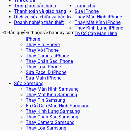
Thẻ ưu đãi
Trung tâm bảo hành
Trang chủ
Thanh toán và giao hàng
Sửa iPhone
Dịch vụ sửa chữa và bảo trì
Thay Màn Hình iPhone
Doanh nghiệp thân thiết
Thay Mặt Kính iPhone
Thay Kính Lưng iPhone
© Bản quyền thuộc về baoduy.com
Ép Cổ Cáp Màn Hình
iPhone
Thay Pin iPhone
Thay Vỏ iPhone
Thay Camera iPhone
Thay Chân Sạc iPhone
Thay Loa iPhone
Sửa Face ID iPhone
Sửa Main iPhone
Sửa Samsung
Thay Màn Hình Samsung
Thay Mặt Kính Samsung
Thay Pin Samsung
Ép Cổ Cáp Màn Hình Samsung
Thay Kính Lưng Samsung
Thay Chân Sạc Samsung
Thay Camera Samsung
Thay Loa Samsung