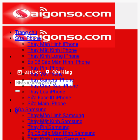
Bỏ
qua
nội
dung
Trang chủ
Sửa iPhone
Thay Màn Hình iPhone
Thay Mặt Kính iPhone
Thay Kính Lưng iPhone
Ép Cổ Cáp Màn Hình iPhone
Thay Pin iPhone
Đặt Lịch
Cửa Hàng
Thay Vỏ iPhone
Thay Camera iPhone
Tìm
Thay Chân Sạc iPhone
kiếm:
Thay Loa iPhone
Sửa Face ID iPhone
Sửa Main iPhone
Sửa Samsung
0
Thay Màn Hình Samsung
Thay Mặt Kính Samsung
Thay Pin Samsung
Ép Cổ Cáp Màn Hình Samsung
Thay Kính Lưng Samsung