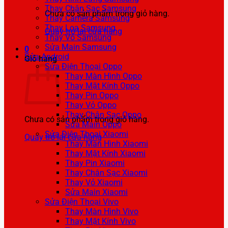
Thay Chân Sạc Samsung
Chưa có sản phẩm trong giỏ hàng.
Thay Camera Samsung
Thay Loa Samsung
Quay trở lại cửa hàng
Thay Vỏ Samsung
Sửa Main Samsung
0
Sửa Android
Giỏ hàng
Sửa Điện Thoại Oppo
Thay Màn Hình Oppo
Thay Mặt Kính Oppo
Thay Pin Oppo
Thay Vỏ Oppo
Thay Chân Sạc Oppo
Chưa có sản phẩm trong giỏ hàng.
Sửa Main Oppo
Sửa Điện Thoại Xiaomi
Quay trở lại cửa hàng
Thay Màn Hình Xiaomi
Thay Mặt Kính Xiaomi
Thay Pin Xiaomi
Thay Chân Sạc Xiaomi
Thay Vỏ Xiaomi
Sửa Main Xiaomi
Sửa Điện Thoại Vivo
Thay Màn Hình Vivo
Thay Mặt Kính Vivo