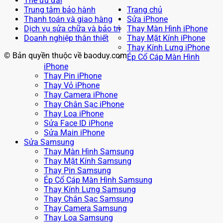
Thẻ ưu đãi
Trung tâm bảo hành
Trang chủ
Thanh toán và giao hàng
Sửa iPhone
Dịch vụ sửa chữa và bảo trì
Thay Màn Hình iPhone
Doanh nghiệp thân thiết
Thay Mặt Kính iPhone
Thay Kính Lưng iPhone
© Bản quyền thuộc về baoduy.com
Ép Cổ Cáp Màn Hình
iPhone
Thay Pin iPhone
Thay Vỏ iPhone
Thay Camera iPhone
Thay Chân Sạc iPhone
Thay Loa iPhone
Sửa Face ID iPhone
Sửa Main iPhone
Sửa Samsung
Thay Màn Hình Samsung
Thay Mặt Kính Samsung
Thay Pin Samsung
Ép Cổ Cáp Màn Hình Samsung
Thay Kính Lưng Samsung
Thay Chân Sạc Samsung
Thay Camera Samsung
Thay Loa Samsung