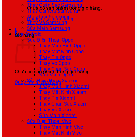
Thay Chân Sạc Samsung
Chưa có sản phẩm trong giỏ hàng.
Thay Camera Samsung
Thay Loa Samsung
Quay trở lại cửa hàng
Thay Vỏ Samsung
Sửa Main Samsung
0
Sửa Android
Giỏ hàng
Sửa Điện Thoại Oppo
Thay Màn Hình Oppo
Thay Mặt Kính Oppo
Thay Pin Oppo
Thay Vỏ Oppo
Thay Chân Sạc Oppo
Chưa có sản phẩm trong giỏ hàng.
Sửa Main Oppo
Sửa Điện Thoại Xiaomi
Quay trở lại cửa hàng
Thay Màn Hình Xiaomi
Thay Mặt Kính Xiaomi
Thay Pin Xiaomi
Thay Chân Sạc Xiaomi
Thay Vỏ Xiaomi
Sửa Main Xiaomi
Sửa Điện Thoại Vivo
Thay Màn Hình Vivo
Thay Mặt Kính Vivo