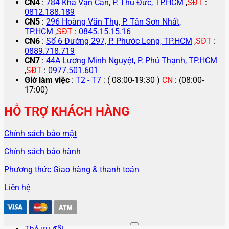
CN4
:
784 Kha Vạn Cân, P. Thủ Đức, TP.HCM
,
SĐT
:
0812.188.189
CN5
:
296 Hoàng Văn Thụ, P. Tân Sơn Nhất,
TP.HCM
,
SĐT
:
0845.15.15.16
CN6
:
Số 6 Đường 297, P. Phước Long, TP.HCM
,
SĐT
:
0889.718.719
CN7
:
44A Lương Minh Nguyệt, P. Phú Thạnh, TP.HCM
,
SĐT
:
0977.501.601
Giờ làm việc
:
T2 - T7
: ( 08:00-19:30 )
CN
: (08:00-
17:00)
HỖ TRỢ KHÁCH HÀNG
Chính sách bảo mật
Chính sách bảo hành
Phương thức Giao hàng & thanh toán
Liên hệ