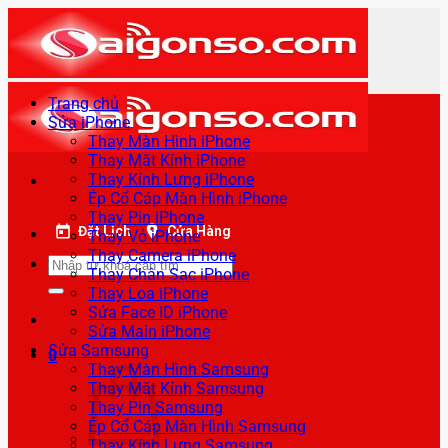
Bỏ
qua
nội
dung
Trang chủ
Sửa iPhone
Thay Màn Hình iPhone
Thay Mặt Kính iPhone
Thay Kính Lưng iPhone
Ép Cổ Cáp Màn Hình iPhone
Thay Pin iPhone
Đặt Lịch
Cửa Hàng
Thay Vỏ iPhone
Thay Camera iPhone
Tìm
Thay Chân Sạc iPhone
kiếm:
Thay Loa iPhone
Sửa Face ID iPhone
Sửa Main iPhone
Sửa Samsung
0
Thay Màn Hình Samsung
Thay Mặt Kính Samsung
Thay Pin Samsung
Ép Cổ Cáp Màn Hình Samsung
Thay Kính Lưng Samsung