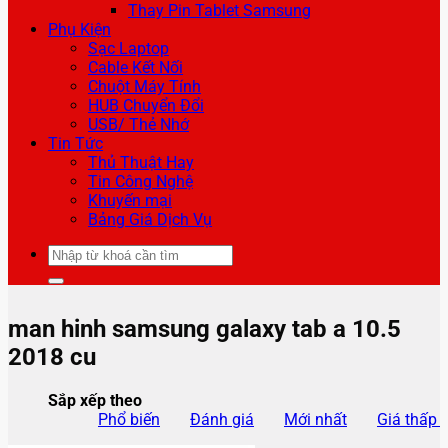
Thay Pin Tablet Samsung
Phụ Kiện
Sạc Laptop
Cable Kết Nối
Chuột Máy Tính
HUB Chuyển Đổi
USB/ Thẻ Nhớ
Tin Tức
Thủ Thuật Hay
Tin Công Nghệ
Khuyến mại
Bảng Giá Dịch Vụ
Tìm
kiếm:
man hinh samsung galaxy tab a 10.5
2018 cu
Sắp xếp theo
Phổ biến
Đánh giá
Mới nhất
Giá thấp 