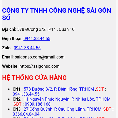
CÔNG TY TNHH CÔNG NGHỆ SÀI GÒN
SỐ
Địa chỉ
: 578 Đường 3/2 , P14 , Quận 10
Điện thoại
:
0941.33.44.55
Zalo
:
0941.33.44.55
Email
: saigonso.com@gmail.com
Website
: https://saigonso.com
HỆ THỐNG CỬA HÀNG
CN1
:
578 Đường 3/2, P. Diên Hồng, TP.HCM
,
SĐT
:
0941.33.44.55
CN2
:
11 Nguyễn Phúc Nguyên, P. Nhiêu Lộc, TP.HCM
,
SĐT
:
0909.186.168
CN3
:
27 Cống Quỳnh, P. Cầu Ông Lãnh, TP.HCM
,
SĐT
:
0366.04.04.04