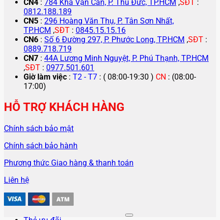
CN4
:
784 Kha Vạn Cân, P. Thủ Đức, TP.HCM
,
SĐT
:
0812.188.189
CN5
:
296 Hoàng Văn Thụ, P. Tân Sơn Nhất,
TP.HCM
,
SĐT
:
0845.15.15.16
CN6
:
Số 6 Đường 297, P. Phước Long, TP.HCM
,
SĐT
:
0889.718.719
CN7
:
44A Lương Minh Nguyệt, P. Phú Thạnh, TP.HCM
,
SĐT
:
0977.501.601
Giờ làm việc
:
T2 - T7
: ( 08:00-19:30 )
CN
: (08:00-
17:00)
HỖ TRỢ KHÁCH HÀNG
Chính sách bảo mật
Chính sách bảo hành
Phương thức Giao hàng & thanh toán
Liên hệ