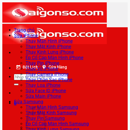
Bỏ
qua
nội
dung
Trang chủ
Sửa iPhone
Thay Màn Hình iPhone
Thay Mặt Kính iPhone
Thay Kính Lưng iPhone
Ép Cổ Cáp Màn Hình iPhone
Thay Pin iPhone
Đặt Lịch
Cửa Hàng
Thay Vỏ iPhone
Thay Camera iPhone
Tìm
Thay Chân Sạc iPhone
kiếm:
Thay Loa iPhone
Sửa Face ID iPhone
Sửa Main iPhone
Sửa Samsung
0
Thay Màn Hình Samsung
Thay Mặt Kính Samsung
Thay Pin Samsung
Ép Cổ Cáp Màn Hình Samsung
Thay Kính Lưng Samsung