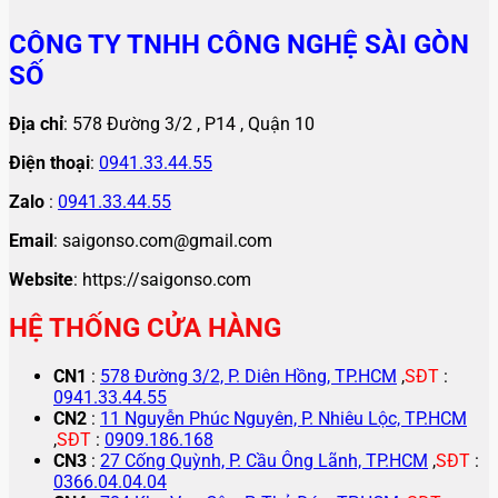
CÔNG TY TNHH CÔNG NGHỆ SÀI GÒN
SỐ
Địa chỉ
: 578 Đường 3/2 , P14 , Quận 10
Điện thoại
:
0941.33.44.55
Zalo
:
0941.33.44.55
Email
: saigonso.com@gmail.com
Website
: https://saigonso.com
HỆ THỐNG CỬA HÀNG
CN1
:
578 Đường 3/2, P. Diên Hồng, TP.HCM
,
SĐT
:
0941.33.44.55
CN2
:
11 Nguyễn Phúc Nguyên, P. Nhiêu Lộc, TP.HCM
,
SĐT
:
0909.186.168
CN3
:
27 Cống Quỳnh, P. Cầu Ông Lãnh, TP.HCM
,
SĐT
:
0366.04.04.04