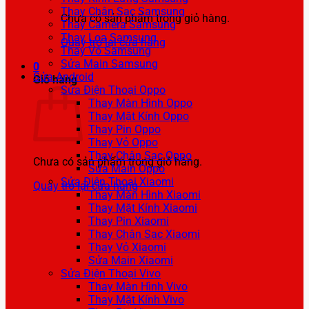
Thay Chân Sạc Samsung
Chưa có sản phẩm trong giỏ hàng.
Thay Camera Samsung
Thay Loa Samsung
Quay trở lại cửa hàng
Thay Vỏ Samsung
Sửa Main Samsung
0
Sửa Android
Giỏ hàng
Sửa Điện Thoại Oppo
Thay Màn Hình Oppo
Thay Mặt Kính Oppo
Thay Pin Oppo
Thay Vỏ Oppo
Thay Chân Sạc Oppo
Chưa có sản phẩm trong giỏ hàng.
Sửa Main Oppo
Sửa Điện Thoại Xiaomi
Quay trở lại cửa hàng
Thay Màn Hình Xiaomi
Thay Mặt Kính Xiaomi
Thay Pin Xiaomi
Thay Chân Sạc Xiaomi
Thay Vỏ Xiaomi
Sửa Main Xiaomi
Sửa Điện Thoại Vivo
Thay Màn Hình Vivo
Thay Mặt Kính Vivo