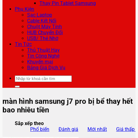
Thay Pin Tablet Samsung
Phụ Kiện
Sạc Laptop
Cable Kết Nối
Chuột Máy Tính
HUB Chuyển Đổi
USB/ Thẻ Nhớ
Tin Tức
Thủ Thuật Hay
Tin Công Nghệ
Khuyến mại
Bảng Giá Dịch Vụ
Tìm
kiếm:
màn hình samsung j7 pro bị bể thay hết
bao nhiêu tiền
Sắp xếp theo
Phổ biến
Đánh giá
Mới nhất
Giá thấp 