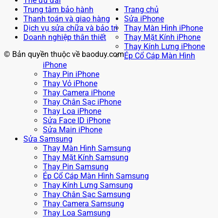
Thẻ ưu đãi
Trung tâm bảo hành
Trang chủ
Thanh toán và giao hàng
Sửa iPhone
Dịch vụ sửa chữa và bảo trì
Thay Màn Hình iPhone
Doanh nghiệp thân thiết
Thay Mặt Kính iPhone
Thay Kính Lưng iPhone
© Bản quyền thuộc về baoduy.com
Ép Cổ Cáp Màn Hình
iPhone
Thay Pin iPhone
Thay Vỏ iPhone
Thay Camera iPhone
Thay Chân Sạc iPhone
Thay Loa iPhone
Sửa Face ID iPhone
Sửa Main iPhone
Sửa Samsung
Thay Màn Hình Samsung
Thay Mặt Kính Samsung
Thay Pin Samsung
Ép Cổ Cáp Màn Hình Samsung
Thay Kính Lưng Samsung
Thay Chân Sạc Samsung
Thay Camera Samsung
Thay Loa Samsung