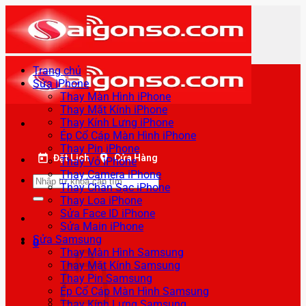
Bỏ
qua
nội
dung
Trang chủ
Sửa iPhone
Thay Màn Hình iPhone
Thay Mặt Kính iPhone
Thay Kính Lưng iPhone
Ép Cổ Cáp Màn Hình iPhone
Thay Pin iPhone
Đặt Lịch
Cửa Hàng
Thay Vỏ iPhone
Thay Camera iPhone
Tìm
Thay Chân Sạc iPhone
kiếm:
Thay Loa iPhone
Sửa Face ID iPhone
Sửa Main iPhone
Sửa Samsung
0
Thay Màn Hình Samsung
Thay Mặt Kính Samsung
Thay Pin Samsung
Ép Cổ Cáp Màn Hình Samsung
Thay Kính Lưng Samsung