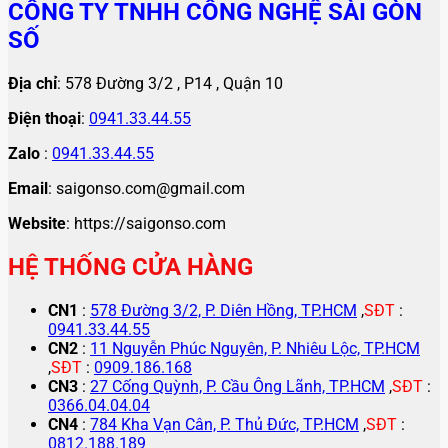
CÔNG TY TNHH CÔNG NGHỆ SÀI GÒN
SỐ
Địa chỉ
: 578 Đường 3/2 , P14 , Quận 10
Điện thoại
:
0941.33.44.55
Zalo
:
0941.33.44.55
Email
: saigonso.com@gmail.com
Website
: https://saigonso.com
HỆ THỐNG CỬA HÀNG
CN1
:
578 Đường 3/2, P. Diên Hồng, TP.HCM
,
SĐT
:
0941.33.44.55
CN2
:
11 Nguyễn Phúc Nguyên, P. Nhiêu Lộc, TP.HCM
,
SĐT
:
0909.186.168
CN3
:
27 Cống Quỳnh, P. Cầu Ông Lãnh, TP.HCM
,
SĐT
:
0366.04.04.04
CN4
:
784 Kha Vạn Cân, P. Thủ Đức, TP.HCM
,
SĐT
:
0812.188.189