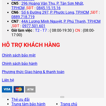
CN5
:
296 Hoàng Văn Thụ, P. Tân Sơn Nhất,
TP.HCM
,
SĐT
:
0845.15.15.16
CN6
:
Số 6 Đường 297, P. Phước Long, TP.HCM
,
SĐT
:
0889.718.719
CN7
:
44A Lương Minh Nguyệt, P. Phú Thạnh, TP.HCM
,
SĐT
:
0977.501.601
Giờ làm việc
:
T2 - T7
: ( 08:00-19:30 )
CN
: (08:00-
17:00)
HỖ TRỢ KHÁCH HÀNG
Chính sách bảo mật
Chính sách bảo hành
Phương thức Giao hàng & thanh toán
Liên hệ
Thẻ ưu đãi
Trung tâm bảo hành
Trang chủ