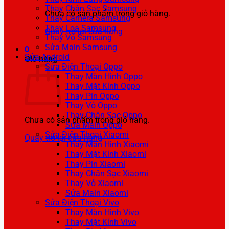
Thay Chân Sạc Samsung
Chưa có sản phẩm trong giỏ hàng.
Thay Camera Samsung
Thay Loa Samsung
Quay trở lại cửa hàng
Thay Vỏ Samsung
Sửa Main Samsung
0
Sửa Android
Giỏ hàng
Sửa Điện Thoại Oppo
Thay Màn Hình Oppo
Thay Mặt Kính Oppo
Thay Pin Oppo
Thay Vỏ Oppo
Thay Chân Sạc Oppo
Chưa có sản phẩm trong giỏ hàng.
Sửa Main Oppo
Sửa Điện Thoại Xiaomi
Quay trở lại cửa hàng
Thay Màn Hình Xiaomi
Thay Mặt Kính Xiaomi
Thay Pin Xiaomi
Thay Chân Sạc Xiaomi
Thay Vỏ Xiaomi
Sửa Main Xiaomi
Sửa Điện Thoại Vivo
Thay Màn Hình Vivo
Thay Mặt Kính Vivo