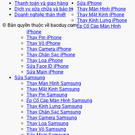
Thanh toán và giao hàng
Sửa iPhone
Dịch vụ sửa chữa và bảo trì
Thay Màn Hình iPhone
Doanh nghiệp thân thiết
Thay Mặt Kính iPhone
Thay Kính Lưng iPhone
© Bản quyền thuộc về baoduy.com
Ép Cổ Cáp Màn Hình
iPhone
Thay Pin iPhone
Thay Vỏ iPhone
Thay Camera iPhone
Thay Chân Sạc iPhone
Thay Loa iPhone
Sửa Face ID iPhone
Sửa Main iPhone
Sửa Samsung
Thay Màn Hình Samsung
Thay Mặt Kính Samsung
Thay Pin Samsung
Ép Cổ Cáp Màn Hình Samsung
Thay Kính Lưng Samsung
Thay Chân Sạc Samsung
Thay Camera Samsung
Thay Loa Samsung
Thay Vỏ Samsung
Sửa Main Samsung