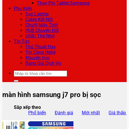
Thay Pin Tablet Samsung
Phụ Kiện
Sạc Laptop
Cable Kết Nối
Chuột Máy Tính
HUB Chuyển Đổi
USB/ Thẻ Nhớ
Tin Tức
Thủ Thuật Hay
Tin Công Nghệ
Khuyến mại
Bảng Giá Dịch Vụ
Tìm
kiếm:
màn hình samsung j7 pro bị sọc
Sắp xếp theo
Phổ biến
Đánh giá
Mới nhất
Giá thấp 