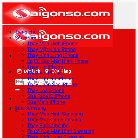
Bỏ
qua
nội
dung
Trang chủ
Sửa iPhone
Thay Màn Hình iPhone
Thay Mặt Kính iPhone
Thay Kính Lưng iPhone
Ép Cổ Cáp Màn Hình iPhone
Thay Pin iPhone
Đặt Lịch
Cửa Hàng
Thay Vỏ iPhone
Thay Camera iPhone
Tìm
Thay Chân Sạc iPhone
kiếm:
Thay Loa iPhone
Sửa Face ID iPhone
Sửa Main iPhone
Sửa Samsung
0
Thay Màn Hình Samsung
Thay Mặt Kính Samsung
Thay Pin Samsung
Ép Cổ Cáp Màn Hình Samsung
Thay Kính Lưng Samsung