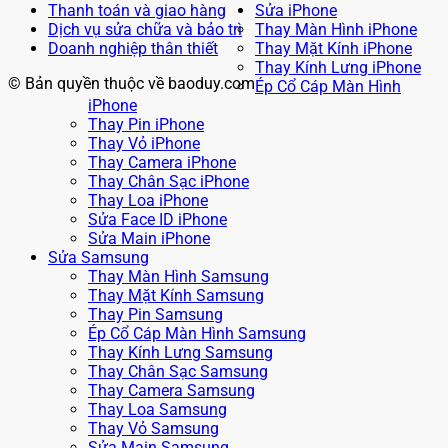
Thanh toán và giao hàng
Sửa iPhone
Dịch vụ sửa chữa và bảo trì
Thay Màn Hình iPhone
Doanh nghiệp thân thiết
Thay Mặt Kính iPhone
Thay Kính Lưng iPhone
© Bản quyền thuộc về baoduy.com
Ép Cổ Cáp Màn Hình
iPhone
Thay Pin iPhone
Thay Vỏ iPhone
Thay Camera iPhone
Thay Chân Sạc iPhone
Thay Loa iPhone
Sửa Face ID iPhone
Sửa Main iPhone
Sửa Samsung
Thay Màn Hình Samsung
Thay Mặt Kính Samsung
Thay Pin Samsung
Ép Cổ Cáp Màn Hình Samsung
Thay Kính Lưng Samsung
Thay Chân Sạc Samsung
Thay Camera Samsung
Thay Loa Samsung
Thay Vỏ Samsung
Sửa Main Samsung