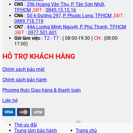
CN5
:
296 Hoàng Văn Thụ, P. Tân Sơn Nhất,
TP.HCM
,
SĐT
:
0845.15.15.16
CN6
:
Số 6 Đường 297, P. Phước Long, TP.HCM
,
SĐT
:
0889.718.719
CN7
:
44A Lương Minh Nguyệt, P. Phú Thạnh, TP.HCM
,
SĐT
:
0977.501.601
Giờ làm việc
:
T2 - T7
: ( 08:00-19:30 )
CN
: (08:00-
17:00)
HỖ TRỢ KHÁCH HÀNG
Chính sách bảo mật
Chính sách bảo hành
Phương thức Giao hàng & thanh toán
Liên hệ
Thẻ ưu đãi
Trung tâm bảo hành
Trang chủ