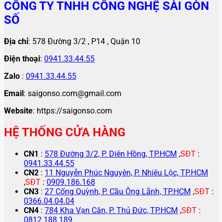
CÔNG TY TNHH CÔNG NGHỆ SÀI GÒN
SỐ
Địa chỉ
: 578 Đường 3/2 , P14 , Quận 10
Điện thoại
:
0941.33.44.55
Zalo
:
0941.33.44.55
Email
: saigonso.com@gmail.com
Website
: https://saigonso.com
HỆ THỐNG CỬA HÀNG
CN1
:
578 Đường 3/2, P. Diên Hồng, TP.HCM
,
SĐT
:
0941.33.44.55
CN2
:
11 Nguyễn Phúc Nguyên, P. Nhiêu Lộc, TP.HCM
,
SĐT
:
0909.186.168
CN3
:
27 Cống Quỳnh, P. Cầu Ông Lãnh, TP.HCM
,
SĐT
:
0366.04.04.04
CN4
:
784 Kha Vạn Cân, P. Thủ Đức, TP.HCM
,
SĐT
:
0812.188.189