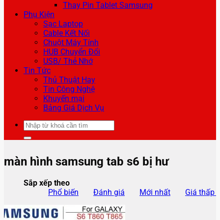
Thay Pin Tablet Samsung
Phụ Kiện
Sạc Laptop
Cable Kết Nối
Chuột Máy Tính
HUB Chuyển Đổi
USB/ Thẻ Nhớ
Tin Tức
Thủ Thuật Hay
Tin Công Nghệ
Khuyến mại
Bảng Giá Dịch Vụ
Tìm
kiếm:
màn hình samsung tab s6 bị hư
Sắp xếp theo
Phổ biến
Đánh giá
Mới nhất
Giá thấp 