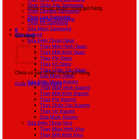
Thay Chân Sạc Samsung
Chưa có sản phẩm trong giỏ hàng.
Thay Camera Samsung
Thay Loa Samsung
Quay trở lại cửa hàng
Thay Vỏ Samsung
Sửa Main Samsung
0
Sửa Android
Giỏ hàng
Sửa Điện Thoại Oppo
Thay Màn Hình Oppo
Thay Mặt Kính Oppo
Thay Pin Oppo
Thay Vỏ Oppo
Thay Chân Sạc Oppo
Chưa có sản phẩm trong giỏ hàng.
Sửa Main Oppo
Sửa Điện Thoại Xiaomi
Quay trở lại cửa hàng
Thay Màn Hình Xiaomi
Thay Mặt Kính Xiaomi
Thay Pin Xiaomi
Thay Chân Sạc Xiaomi
Thay Vỏ Xiaomi
Sửa Main Xiaomi
Sửa Điện Thoại Vivo
Thay Màn Hình Vivo
Thay Mặt Kính Vivo