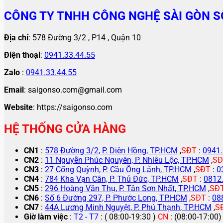
CÔNG TY TNHH CÔNG NGHỆ SÀI GÒN S
Địa chỉ
: 578 Đường 3/2 , P14 , Quận 10
Điện thoại
:
0941.33.44.55
Zalo
:
0941.33.44.55
Email
: saigonso.com@gmail.com
Website
: https://saigonso.com
HỆ THỐNG CỬA HÀNG
CN1
:
578 Đường 3/2, P. Diên Hồng, TP.HCM
,
SĐT
:
0941.
CN2
:
11 Nguyễn Phúc Nguyên, P. Nhiêu Lộc, TP.HCM
,
SĐ
CN3
:
27 Cống Quỳnh, P. Cầu Ông Lãnh, TP.HCM
,
SĐT
:
0
CN4
:
784 Kha Vạn Cân, P. Thủ Đức, TP.HCM
,
SĐT
:
0812
CN5
:
296 Hoàng Văn Thụ, P. Tân Sơn Nhất, TP.HCM
,
SĐ
CN6
:
Số 6 Đường 297, P. Phước Long, TP.HCM
,
SĐT
:
08
CN7
:
44A Lương Minh Nguyệt, P. Phú Thạnh, TP.HCM
,
S
Giờ làm việc
:
T2 - T7
: ( 08:00-19:30 )
CN
: (08:00-17:00)