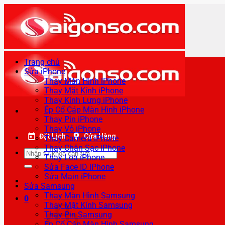
Bỏ
qua
nội
dung
Trang chủ
Sửa iPhone
Thay Màn Hình iPhone
Thay Mặt Kính iPhone
Thay Kính Lưng iPhone
Ép Cổ Cáp Màn Hình iPhone
Thay Pin iPhone
Thay Vỏ iPhone
Đặt Lịch
Cửa Hàng
Thay Camera iPhone
Thay Chân Sạc iPhone
Tìm
Thay Loa iPhone
kiếm:
Sửa Face ID iPhone
Sửa Main iPhone
Sửa Samsung
Thay Màn Hình Samsung
0
Thay Mặt Kính Samsung
Thay Pin Samsung
Ép Cổ Cáp Màn Hình Samsung