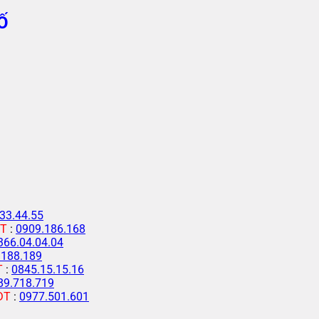
Ố
33.44.55
T
:
0909.186.168
366.04.04.04
.188.189
T
:
0845.15.15.16
89.718.719
ĐT
:
0977.501.601