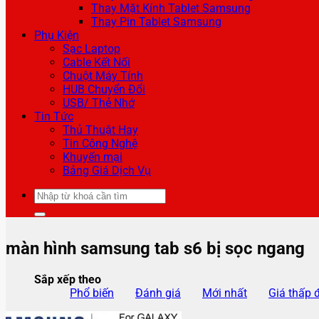
Thay Mặt Kính Tablet Samsung
Thay Pin Tablet Samsung
Phụ Kiện
Sạc Laptop
Cable Kết Nối
Chuột Máy Tính
HUB Chuyển Đổi
USB/ Thẻ Nhớ
Tin Tức
Thủ Thuật Hay
Tin Công Nghệ
Khuyến mại
Bảng Giá Dịch Vụ
Tìm
kiếm:
màn hình samsung tab s6 bị sọc ngang
Sắp xếp theo
Phổ biến
Đánh giá
Mới nhất
Giá thấp 