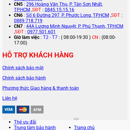
CN5
:
296 Hoàng Văn Thụ, P. Tân Sơn Nhất,
TP.HCM
,
SĐT
:
0845.15.15.16
CN6
:
Số 6 Đường 297, P. Phước Long, TP.HCM
,
SĐT
:
0889.718.719
CN7
:
44A Lương Minh Nguyệt, P. Phú Thạnh, TP.HCM
,
SĐT
:
0977.501.601
Giờ làm việc
:
T2 - T7
: ( 08:00-19:30 )
CN
: (08:00-
17:00)
HỖ TRỢ KHÁCH HÀNG
Chính sách bảo mật
Chính sách bảo hành
Phương thức Giao hàng & thanh toán
Liên hệ
Thẻ ưu đãi
Trung tâm bảo hành
Trang chủ