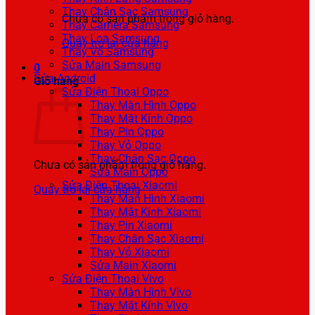
Thay Chân Sạc Samsung
Chưa có sản phẩm trong giỏ hàng.
Thay Camera Samsung
Thay Loa Samsung
Quay trở lại cửa hàng
Thay Vỏ Samsung
Sửa Main Samsung
0
Sửa Android
Giỏ hàng
Sửa Điện Thoại Oppo
Thay Màn Hình Oppo
Thay Mặt Kính Oppo
Thay Pin Oppo
Thay Vỏ Oppo
Thay Chân Sạc Oppo
Chưa có sản phẩm trong giỏ hàng.
Sửa Main Oppo
Sửa Điện Thoại Xiaomi
Quay trở lại cửa hàng
Thay Màn Hình Xiaomi
Thay Mặt Kính Xiaomi
Thay Pin Xiaomi
Thay Chân Sạc Xiaomi
Thay Vỏ Xiaomi
Sửa Main Xiaomi
Sửa Điện Thoại Vivo
Thay Màn Hình Vivo
Thay Mặt Kính Vivo