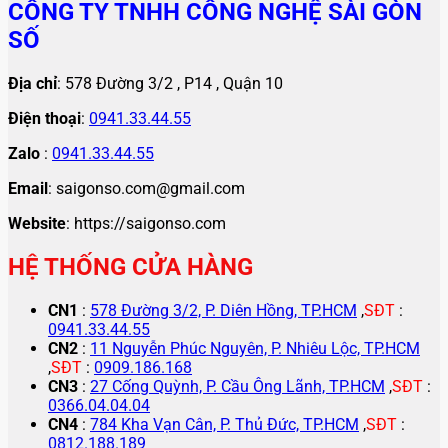
CÔNG TY TNHH CÔNG NGHỆ SÀI GÒN
SỐ
Địa chỉ
: 578 Đường 3/2 , P14 , Quận 10
Điện thoại
:
0941.33.44.55
Zalo
:
0941.33.44.55
Email
: saigonso.com@gmail.com
Website
: https://saigonso.com
HỆ THỐNG CỬA HÀNG
CN1
:
578 Đường 3/2, P. Diên Hồng, TP.HCM
,
SĐT
:
0941.33.44.55
CN2
:
11 Nguyễn Phúc Nguyên, P. Nhiêu Lộc, TP.HCM
,
SĐT
:
0909.186.168
CN3
:
27 Cống Quỳnh, P. Cầu Ông Lãnh, TP.HCM
,
SĐT
:
0366.04.04.04
CN4
:
784 Kha Vạn Cân, P. Thủ Đức, TP.HCM
,
SĐT
:
0812.188.189