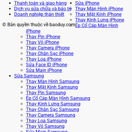
Thanh toán và giao hàng
Sửa iPhone
Dịch vụ sửa chữa và bảo trì
Thay Màn Hình iPhone
Doanh nghiệp thân thiết
Thay Mặt Kính iPhone
Thay Kính Lưng iPhone
© Bản quyền thuộc về baoduy.com
Ép Cổ Cáp Màn Hình
iPhone
Thay Pin iPhone
Thay Vỏ iPhone
Thay Camera iPhone
Thay Chân Sạc iPhone
Thay Loa iPhone
Sửa Face ID iPhone
Sửa Main iPhone
Sửa Samsung
Thay Màn Hình Samsung
Thay Mặt Kính Samsung
Thay Pin Samsung
Ép Cổ Cáp Màn Hình Samsung
Thay Kính Lưng Samsung
Thay Chân Sạc Samsung
Thay Camera Samsung
Thay Loa Samsung
Thay Vỏ Samsung
Sửa Main Samsung