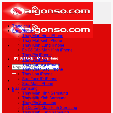
Bỏ
qua
nội
dung
Trang chủ
Sửa iPhone
Thay Màn Hình iPhone
Thay Mặt Kính iPhone
Thay Kính Lưng iPhone
Ép Cổ Cáp Màn Hình iPhone
Thay Pin iPhone
Đặt Lịch
Cửa Hàng
Thay Vỏ iPhone
Thay Camera iPhone
Tìm
Thay Chân Sạc iPhone
kiếm:
Thay Loa iPhone
Sửa Face ID iPhone
Sửa Main iPhone
Sửa Samsung
0
Thay Màn Hình Samsung
Thay Mặt Kính Samsung
Thay Pin Samsung
Ép Cổ Cáp Màn Hình Samsung
Thay Kính Lưng Samsung