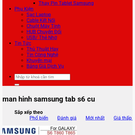
Thay Pin Tablet Samsung
Phụ Kiện
Sạc Laptop
Cable Kết Nối
Chuột Máy Tính
HUB Chuyển Đổi
USB/ Thẻ Nhớ
Tin Tức
Thủ Thuật Hay
Tin Công Nghệ
Khuyến mại
Bảng Giá Dịch Vụ
Tìm
kiếm:
man hinh samsung tab s6 cu
Sắp xếp theo
Phổ biến
Đánh giá
Mới nhất
Giá thấp 