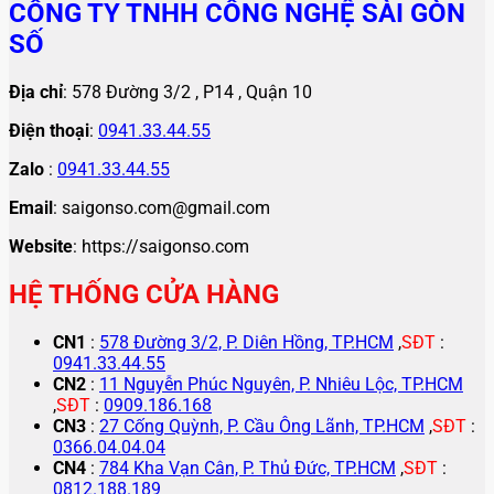
CÔNG TY TNHH CÔNG NGHỆ SÀI GÒN
SỐ
Địa chỉ
: 578 Đường 3/2 , P14 , Quận 10
Điện thoại
:
0941.33.44.55
Zalo
:
0941.33.44.55
Email
: saigonso.com@gmail.com
Website
: https://saigonso.com
HỆ THỐNG CỬA HÀNG
CN1
:
578 Đường 3/2, P. Diên Hồng, TP.HCM
,
SĐT
:
0941.33.44.55
CN2
:
11 Nguyễn Phúc Nguyên, P. Nhiêu Lộc, TP.HCM
,
SĐT
:
0909.186.168
CN3
:
27 Cống Quỳnh, P. Cầu Ông Lãnh, TP.HCM
,
SĐT
:
0366.04.04.04
CN4
:
784 Kha Vạn Cân, P. Thủ Đức, TP.HCM
,
SĐT
:
0812.188.189