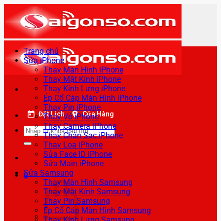
Bỏ
qua
nội
dung
Trang chủ
Sửa iPhone
Thay Màn Hình iPhone
Thay Mặt Kính iPhone
Thay Kính Lưng iPhone
Ép Cổ Cáp Màn Hình iPhone
Thay Pin iPhone
Đặt Lịch
Cửa Hàng
Thay Vỏ iPhone
Thay Camera iPhone
Tìm
Thay Chân Sạc iPhone
kiếm:
Thay Loa iPhone
Sửa Face ID iPhone
Sửa Main iPhone
Sửa Samsung
0
Thay Màn Hình Samsung
Thay Mặt Kính Samsung
Thay Pin Samsung
Ép Cổ Cáp Màn Hình Samsung
Thay Kính Lưng Samsung