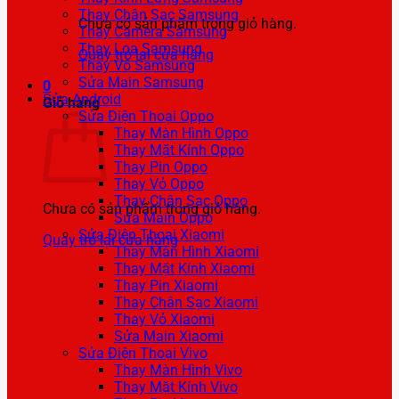
Thay Chân Sạc Samsung
Chưa có sản phẩm trong giỏ hàng.
Thay Camera Samsung
Thay Loa Samsung
Quay trở lại cửa hàng
Thay Vỏ Samsung
Sửa Main Samsung
0
Sửa Android
Giỏ hàng
Sửa Điện Thoại Oppo
Thay Màn Hình Oppo
Thay Mặt Kính Oppo
Thay Pin Oppo
Thay Vỏ Oppo
Thay Chân Sạc Oppo
Chưa có sản phẩm trong giỏ hàng.
Sửa Main Oppo
Sửa Điện Thoại Xiaomi
Quay trở lại cửa hàng
Thay Màn Hình Xiaomi
Thay Mặt Kính Xiaomi
Thay Pin Xiaomi
Thay Chân Sạc Xiaomi
Thay Vỏ Xiaomi
Sửa Main Xiaomi
Sửa Điện Thoại Vivo
Thay Màn Hình Vivo
Thay Mặt Kính Vivo