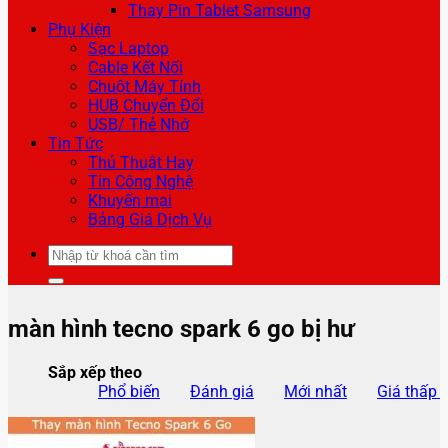
Thay Pin Tablet Samsung
Phụ Kiện
Sạc Laptop
Cable Kết Nối
Chuột Máy Tính
HUB Chuyển Đổi
USB/ Thẻ Nhớ
Tin Tức
Thủ Thuật Hay
Tin Công Nghệ
Khuyến mại
Bảng Giá Dịch Vụ
Tìm
kiếm:
màn hình tecno spark 6 go bị hư
Sắp xếp theo
Phổ biến
Đánh giá
Mới nhất
Giá thấp 