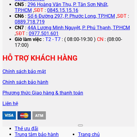
CN5
:
296 Hoàng Văn Thụ, P. Tân Sơn Nhất,
TP.HCM
,
SĐT
:
0845.15.15.16
CN6
:
Số 6 Đường 297, P. Phước Long, TP.HCM
,
SĐT
:
0889.718.719
CN7
:
44A Lương Minh Nguyệt, P. Phú Thạnh, TP.HCM
,
SĐT
:
0977.501.601
Giờ làm việc
:
T2 - T7
: ( 08:00-19:30 )
CN
: (08:00-
17:00)
HỖ TRỢ KHÁCH HÀNG
Chính sách bảo mật
Chính sách bảo hành
Phương thức Giao hàng & thanh toán
Liên hệ
Thẻ ưu đãi
Trung tâm bảo hành
Trang chủ