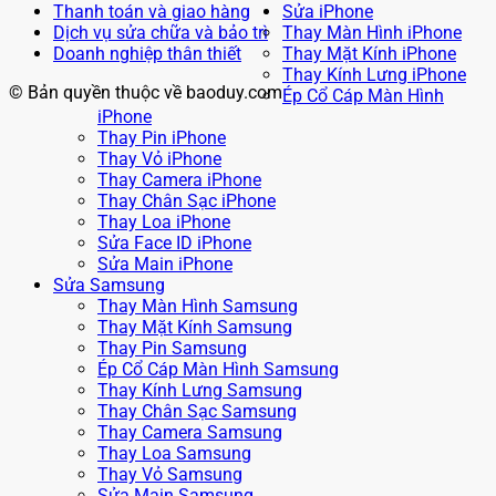
Thanh toán và giao hàng
Sửa iPhone
Dịch vụ sửa chữa và bảo trì
Thay Màn Hình iPhone
Doanh nghiệp thân thiết
Thay Mặt Kính iPhone
Thay Kính Lưng iPhone
© Bản quyền thuộc về baoduy.com
Ép Cổ Cáp Màn Hình
iPhone
Thay Pin iPhone
Thay Vỏ iPhone
Thay Camera iPhone
Thay Chân Sạc iPhone
Thay Loa iPhone
Sửa Face ID iPhone
Sửa Main iPhone
Sửa Samsung
Thay Màn Hình Samsung
Thay Mặt Kính Samsung
Thay Pin Samsung
Ép Cổ Cáp Màn Hình Samsung
Thay Kính Lưng Samsung
Thay Chân Sạc Samsung
Thay Camera Samsung
Thay Loa Samsung
Thay Vỏ Samsung
Sửa Main Samsung