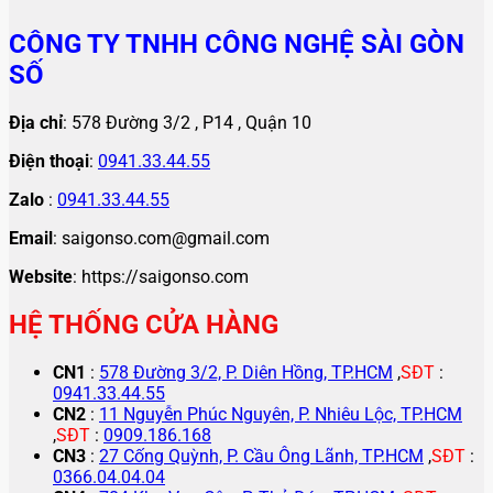
CÔNG TY TNHH CÔNG NGHỆ SÀI GÒN
SỐ
Địa chỉ
: 578 Đường 3/2 , P14 , Quận 10
Điện thoại
:
0941.33.44.55
Zalo
:
0941.33.44.55
Email
: saigonso.com@gmail.com
Website
: https://saigonso.com
HỆ THỐNG CỬA HÀNG
CN1
:
578 Đường 3/2, P. Diên Hồng, TP.HCM
,
SĐT
:
0941.33.44.55
CN2
:
11 Nguyễn Phúc Nguyên, P. Nhiêu Lộc, TP.HCM
,
SĐT
:
0909.186.168
CN3
:
27 Cống Quỳnh, P. Cầu Ông Lãnh, TP.HCM
,
SĐT
:
0366.04.04.04