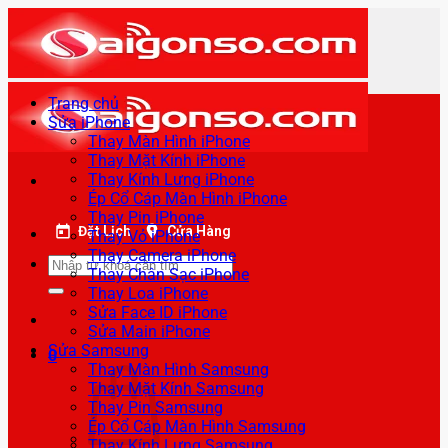
Bỏ
qua
nội
dung
Trang chủ
Sửa iPhone
Thay Màn Hình iPhone
Thay Mặt Kính iPhone
Thay Kính Lưng iPhone
Ép Cổ Cáp Màn Hình iPhone
Thay Pin iPhone
Đặt Lịch
Cửa Hàng
Thay Vỏ iPhone
Thay Camera iPhone
Tìm
Thay Chân Sạc iPhone
kiếm:
Thay Loa iPhone
Sửa Face ID iPhone
Sửa Main iPhone
Sửa Samsung
0
Thay Màn Hình Samsung
Thay Mặt Kính Samsung
Thay Pin Samsung
Ép Cổ Cáp Màn Hình Samsung
Thay Kính Lưng Samsung