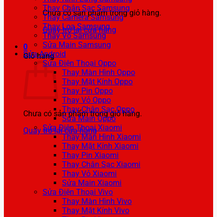
Thay Chân Sạc Samsung
Chưa có sản phẩm trong giỏ hàng.
Thay Camera Samsung
Thay Loa Samsung
Quay trở lại cửa hàng
Thay Vỏ Samsung
Sửa Main Samsung
0
Sửa Android
Giỏ hàng
Sửa Điện Thoại Oppo
Thay Màn Hình Oppo
Thay Mặt Kính Oppo
Thay Pin Oppo
Thay Vỏ Oppo
Thay Chân Sạc Oppo
Chưa có sản phẩm trong giỏ hàng.
Sửa Main Oppo
Sửa Điện Thoại Xiaomi
Quay trở lại cửa hàng
Thay Màn Hình Xiaomi
Thay Mặt Kính Xiaomi
Thay Pin Xiaomi
Thay Chân Sạc Xiaomi
Thay Vỏ Xiaomi
Sửa Main Xiaomi
Sửa Điện Thoại Vivo
Thay Màn Hình Vivo
Thay Mặt Kính Vivo