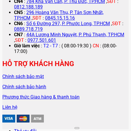
CN4
:
784 Kha Vạn Cân, P. Thủ Đức, TP.HCM
,
SĐT
:
0812.188.189
CN5
:
296 Hoàng Văn Thụ, P. Tân Sơn Nhất,
TP.HCM
,
SĐT
:
0845.15.15.16
CN6
:
Số 6 Đường 297, P. Phước Long, TP.HCM
,
SĐT
:
0889.718.719
CN7
:
44A Lương Minh Nguyệt, P. Phú Thạnh, TP.HCM
,
SĐT
:
0977.501.601
Giờ làm việc
:
T2 - T7
: ( 08:00-19:30 )
CN
: (08:00-
17:00)
HỖ TRỢ KHÁCH HÀNG
Chính sách bảo mật
Chính sách bảo hành
Phương thức Giao hàng & thanh toán
Liên hệ