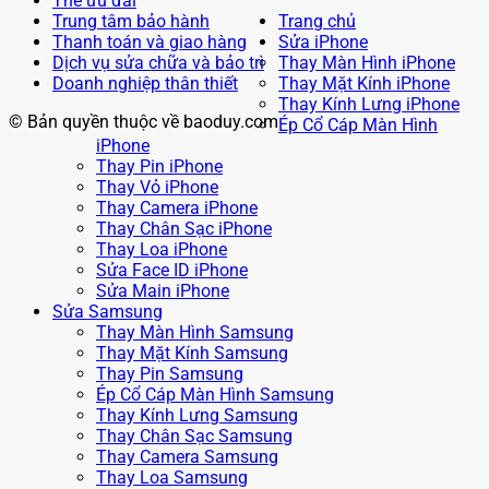
Thẻ ưu đãi
Trung tâm bảo hành
Trang chủ
Thanh toán và giao hàng
Sửa iPhone
Dịch vụ sửa chữa và bảo trì
Thay Màn Hình iPhone
Doanh nghiệp thân thiết
Thay Mặt Kính iPhone
Thay Kính Lưng iPhone
© Bản quyền thuộc về baoduy.com
Ép Cổ Cáp Màn Hình
iPhone
Thay Pin iPhone
Thay Vỏ iPhone
Thay Camera iPhone
Thay Chân Sạc iPhone
Thay Loa iPhone
Sửa Face ID iPhone
Sửa Main iPhone
Sửa Samsung
Thay Màn Hình Samsung
Thay Mặt Kính Samsung
Thay Pin Samsung
Ép Cổ Cáp Màn Hình Samsung
Thay Kính Lưng Samsung
Thay Chân Sạc Samsung
Thay Camera Samsung
Thay Loa Samsung