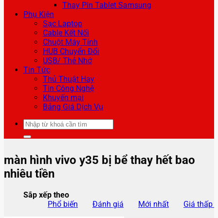
Thay Pin Tablet Samsung
Phụ Kiện
Sạc Laptop
Cable Kết Nối
Chuột Máy Tính
HUB Chuyển Đổi
USB/ Thẻ Nhớ
Tin Tức
Thủ Thuật Hay
Tin Công Nghệ
Khuyến mại
Bảng Giá Dịch Vụ
Tìm
kiếm:
màn hình vivo y35 bị bể thay hết bao
nhiêu tiền
Sắp xếp theo
Phổ biến
Đánh giá
Mới nhất
Giá thấp 