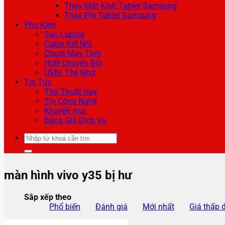
Thay Mặt Kính Tablet Samsung
Thay Pin Tablet Samsung
Phụ Kiện
Sạc Laptop
Cable Kết Nối
Chuột Máy Tính
HUB Chuyển Đổi
USB/ Thẻ Nhớ
Tin Tức
Thủ Thuật Hay
Tin Công Nghệ
Khuyến mại
Bảng Giá Dịch Vụ
Tìm
kiếm:
màn hình vivo y35 bị hư
Sắp xếp theo
Phổ biến
Đánh giá
Mới nhất
Giá thấp 