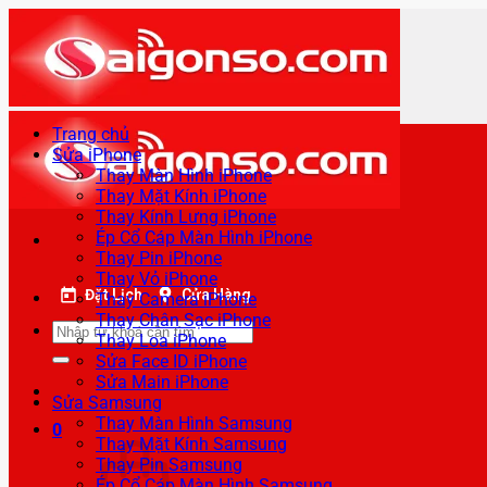
Bỏ
qua
nội
dung
Trang chủ
Sửa iPhone
Thay Màn Hình iPhone
Thay Mặt Kính iPhone
Thay Kính Lưng iPhone
Ép Cổ Cáp Màn Hình iPhone
Thay Pin iPhone
Thay Vỏ iPhone
Đặt Lịch
Cửa Hàng
Thay Camera iPhone
Thay Chân Sạc iPhone
Tìm
Thay Loa iPhone
kiếm:
Sửa Face ID iPhone
Sửa Main iPhone
Sửa Samsung
Thay Màn Hình Samsung
0
Thay Mặt Kính Samsung
Thay Pin Samsung
Ép Cổ Cáp Màn Hình Samsung