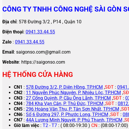
CÔNG TY TNHH CÔNG NGHỆ SÀI GÒN S
Địa chỉ
: 578 Đường 3/2 , P14 , Quận 10
Điện thoại
:
0941.33.44.55
Zalo
:
0941.33.44.55
Email
: saigonso.com@gmail.com
Website
: https://saigonso.com
HỆ THỐNG CỬA HÀNG
CN1
:
578 Đường 3/2, P. Diên Hồng, TP.HCM
,
SĐT
:
0941.
CN2
:
11 Nguyễn Phúc Nguyên, P. Nhiêu Lộc, TP.HCM
,
SĐ
CN3
:
27 Cống Quỳnh, P. Cầu Ông Lãnh, TP.HCM
,
SĐT
:
0
CN4
:
784 Kha Vạn Cân, P. Thủ Đức, TP.HCM
,
SĐT
:
0812
CN5
:
296 Hoàng Văn Thụ, P. Tân Sơn Nhất, TP.HCM
,
SĐ
CN6
:
Số 6 Đường 297, P. Phước Long, TP.HCM
,
SĐT
:
08
CN7
:
44A Lương Minh Nguyệt, P. Phú Thạnh, TP.HCM
,
S
Giờ làm việc
:
T2 - T7
: ( 08:00-19:30 )
CN
: (08:00-17:00)