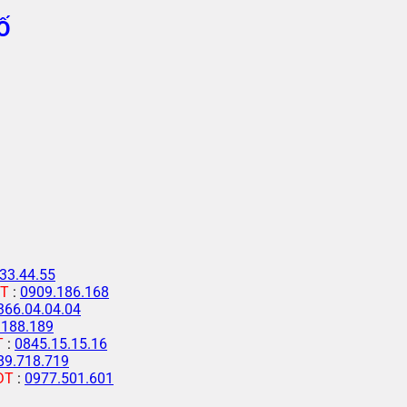
Ố
33.44.55
T
:
0909.186.168
366.04.04.04
.188.189
T
:
0845.15.15.16
89.718.719
ĐT
:
0977.501.601