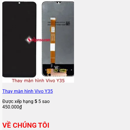
Thay màn hình Vivo Y35
Được xếp hạng
5
5 sao
450.000
₫
VỀ CHÚNG TÔI