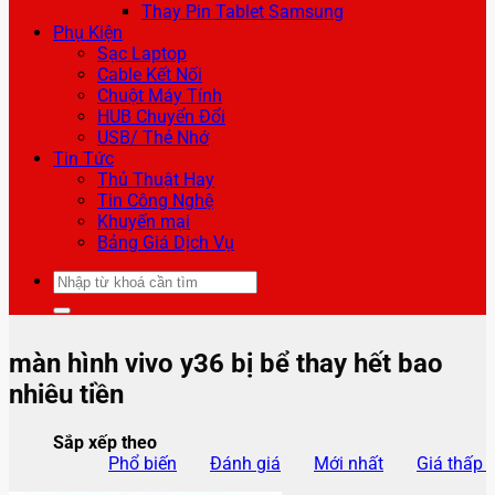
Thay Pin Tablet Samsung
Phụ Kiện
Sạc Laptop
Cable Kết Nối
Chuột Máy Tính
HUB Chuyển Đổi
USB/ Thẻ Nhớ
Tin Tức
Thủ Thuật Hay
Tin Công Nghệ
Khuyến mại
Bảng Giá Dịch Vụ
Tìm
kiếm:
màn hình vivo y36 bị bể thay hết bao
nhiêu tiền
Sắp xếp theo
Phổ biến
Đánh giá
Mới nhất
Giá thấp 