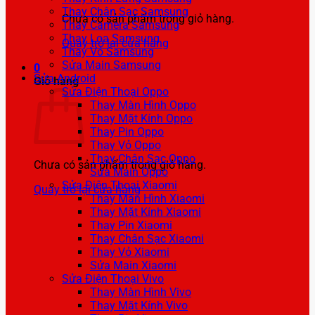
Thay Chân Sạc Samsung
Chưa có sản phẩm trong giỏ hàng.
Thay Camera Samsung
Thay Loa Samsung
Quay trở lại cửa hàng
Thay Vỏ Samsung
Sửa Main Samsung
0
Sửa Android
Giỏ hàng
Sửa Điện Thoại Oppo
Thay Màn Hình Oppo
Thay Mặt Kính Oppo
Thay Pin Oppo
Thay Vỏ Oppo
Thay Chân Sạc Oppo
Chưa có sản phẩm trong giỏ hàng.
Sửa Main Oppo
Sửa Điện Thoại Xiaomi
Quay trở lại cửa hàng
Thay Màn Hình Xiaomi
Thay Mặt Kính Xiaomi
Thay Pin Xiaomi
Thay Chân Sạc Xiaomi
Thay Vỏ Xiaomi
Sửa Main Xiaomi
Sửa Điện Thoại Vivo
Thay Màn Hình Vivo
Thay Mặt Kính Vivo