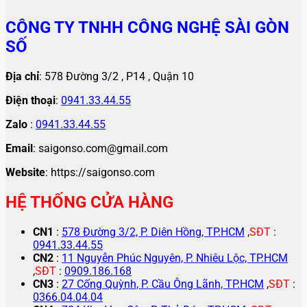
CÔNG TY TNHH CÔNG NGHỆ SÀI GÒN
SỐ
Địa chỉ
: 578 Đường 3/2 , P14 , Quận 10
Điện thoại
:
0941.33.44.55
Zalo
:
0941.33.44.55
Email
: saigonso.com@gmail.com
Website
: https://saigonso.com
HỆ THỐNG CỬA HÀNG
CN1
:
578 Đường 3/2, P. Diên Hồng, TP.HCM
,
SĐT
:
0941.33.44.55
CN2
:
11 Nguyễn Phúc Nguyên, P. Nhiêu Lộc, TP.HCM
,
SĐT
:
0909.186.168
CN3
:
27 Cống Quỳnh, P. Cầu Ông Lãnh, TP.HCM
,
SĐT
:
0366.04.04.04