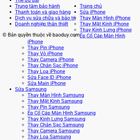
Thẻ ưu đãi
Trung tâm bảo hành
Trang chủ
Thanh toán và giao hàng
Sửa iPhone
Dịch vụ sửa chữa và bảo trì
Thay Màn Hình iPhone
Doanh nghiệp thân thiết
Thay Mặt Kính iPhone
Thay Kính Lưng iPhone
© Bản quyền thuộc về baoduy.com
Ép Cổ Cáp Màn Hình
iPhone
Thay Pin iPhone
Thay Vỏ iPhone
Thay Camera iPhone
Thay Chân Sạc iPhone
Thay Loa iPhone
Sửa Face ID iPhone
Sửa Main iPhone
Sửa Samsung
Thay Màn Hình Samsung
Thay Mặt Kính Samsung
Thay Pin Samsung
Ép Cổ Cáp Màn Hình Samsung
Thay Kính Lưng Samsung
Thay Chân Sạc Samsung
Thay Camera Samsung
Thay Loa Samsung