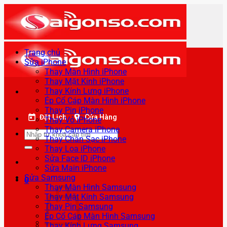
Bỏ
qua
nội
dung
Trang chủ
Sửa iPhone
Thay Màn Hình iPhone
Thay Mặt Kính iPhone
Thay Kính Lưng iPhone
Ép Cổ Cáp Màn Hình iPhone
Thay Pin iPhone
Đặt Lịch
Cửa Hàng
Thay Vỏ iPhone
Thay Camera iPhone
Tìm
Thay Chân Sạc iPhone
kiếm:
Thay Loa iPhone
Sửa Face ID iPhone
Sửa Main iPhone
Sửa Samsung
0
Thay Màn Hình Samsung
Thay Mặt Kính Samsung
Thay Pin Samsung
Ép Cổ Cáp Màn Hình Samsung
Thay Kính Lưng Samsung