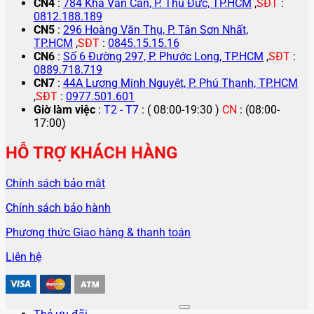
CN4
:
784 Kha Vạn Cân, P. Thủ Đức, TP.HCM
,
SĐT
:
0812.188.189
CN5
:
296 Hoàng Văn Thụ, P. Tân Sơn Nhất,
TP.HCM
,
SĐT
:
0845.15.15.16
CN6
:
Số 6 Đường 297, P. Phước Long, TP.HCM
,
SĐT
:
0889.718.719
CN7
:
44A Lương Minh Nguyệt, P. Phú Thạnh, TP.HCM
,
SĐT
:
0977.501.601
Giờ làm việc
:
T2 - T7
: ( 08:00-19:30 )
CN
: (08:00-
17:00)
HỖ TRỢ KHÁCH HÀNG
Chính sách bảo mật
Chính sách bảo hành
Phương thức Giao hàng & thanh toán
Liên hệ