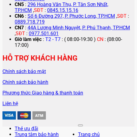
CN5
:
296 Hoàng Văn Thụ, P. Tân Sơn Nhất,
TP.HCM
,
SĐT
:
0845.15.15.16
CN6
:
Số 6 Đường 297, P. Phước Long, TP.HCM
,
SĐT
:
0889.718.719
CN7
:
44A Lương Minh Nguyệt, P. Phú Thạnh, TP.HCM
,
SĐT
:
0977.501.601
Giờ làm việc
:
T2 - T7
: ( 08:00-19:30 )
CN
: (08:00-
17:00)
HỖ TRỢ KHÁCH HÀNG
Chính sách bảo mật
Chính sách bảo hành
Phương thức Giao hàng & thanh toán
Liên hệ
Thẻ ưu đãi
Trung tâm bảo hành
Trang chủ