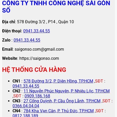
CÔNG TY TNHH CÔNG NGHỆ SÀI GÒN
SỐ
Địa chỉ
: 578 Đường 3/2 , P14 , Quận 10
Điện thoại
:
0941.33.44.55
Zalo
:
0941.33.44.55
Email
: saigonso.com@gmail.com
Website
: https://saigonso.com
HỆ THỐNG CỬA HÀNG
CN1
:
578 Đường 3/2, P. Diên Hồng, TP.HCM
,
SĐT
:
0941.33.44.55
CN2
:
11 Nguyễn Phúc Nguyên, P. Nhiêu Lộc, TP.HCM
,
SĐT
:
0909.186.168
CN3
:
27 Cống Quỳnh, P. Cầu Ông Lãnh, TP.HCM
,
SĐT
:
0366.04.04.04
CN4
:
784 Kha Vạn Cân, P. Thủ Đức, TP.HCM
,
SĐT
:
0812.188.189