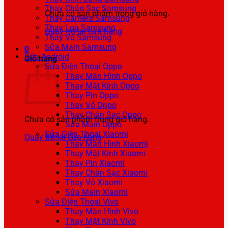
Thay Chân Sạc Samsung
Chưa có sản phẩm trong giỏ hàng.
Thay Camera Samsung
Thay Loa Samsung
Quay trở lại cửa hàng
Thay Vỏ Samsung
Sửa Main Samsung
0
Sửa Android
Giỏ hàng
Sửa Điện Thoại Oppo
Thay Màn Hình Oppo
Thay Mặt Kính Oppo
Thay Pin Oppo
Thay Vỏ Oppo
Thay Chân Sạc Oppo
Chưa có sản phẩm trong giỏ hàng.
Sửa Main Oppo
Sửa Điện Thoại Xiaomi
Quay trở lại cửa hàng
Thay Màn Hình Xiaomi
Thay Mặt Kính Xiaomi
Thay Pin Xiaomi
Thay Chân Sạc Xiaomi
Thay Vỏ Xiaomi
Sửa Main Xiaomi
Sửa Điện Thoại Vivo
Thay Màn Hình Vivo
Thay Mặt Kính Vivo