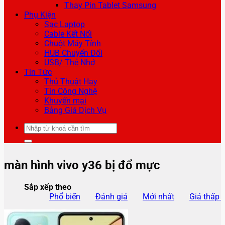
Thay Pin Tablet Samsung
Phụ Kiện
Sạc Laptop
Cable Kết Nối
Chuột Máy Tính
HUB Chuyển Đổi
USB/ Thẻ Nhớ
Tin Tức
Thủ Thuật Hay
Tin Công Nghệ
Khuyến mại
Bảng Giá Dịch Vụ
Tìm
kiếm:
màn hình vivo y36 bị đổ mực
Sắp xếp theo
Phổ biến
Đánh giá
Mới nhất
Giá thấp 