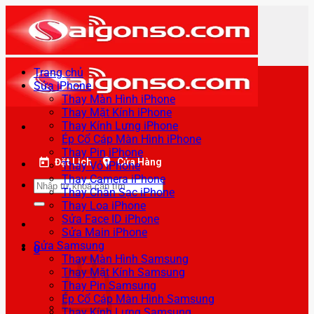
Bỏ
qua
nội
dung
Trang chủ
Sửa iPhone
Thay Màn Hình iPhone
Thay Mặt Kính iPhone
Thay Kính Lưng iPhone
Ép Cổ Cáp Màn Hình iPhone
Thay Pin iPhone
Đặt Lịch
Cửa Hàng
Thay Vỏ iPhone
Thay Camera iPhone
Tìm
Thay Chân Sạc iPhone
kiếm:
Thay Loa iPhone
Sửa Face ID iPhone
Sửa Main iPhone
Sửa Samsung
0
Thay Màn Hình Samsung
Thay Mặt Kính Samsung
Thay Pin Samsung
Ép Cổ Cáp Màn Hình Samsung
Thay Kính Lưng Samsung