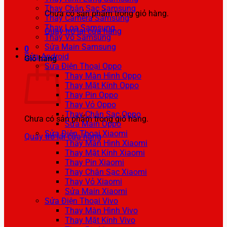
Thay Chân Sạc Samsung
Chưa có sản phẩm trong giỏ hàng.
Thay Camera Samsung
Thay Loa Samsung
Quay trở lại cửa hàng
Thay Vỏ Samsung
Sửa Main Samsung
0
Sửa Android
Giỏ hàng
Sửa Điện Thoại Oppo
Thay Màn Hình Oppo
Thay Mặt Kính Oppo
Thay Pin Oppo
Thay Vỏ Oppo
Thay Chân Sạc Oppo
Chưa có sản phẩm trong giỏ hàng.
Sửa Main Oppo
Sửa Điện Thoại Xiaomi
Quay trở lại cửa hàng
Thay Màn Hình Xiaomi
Thay Mặt Kính Xiaomi
Thay Pin Xiaomi
Thay Chân Sạc Xiaomi
Thay Vỏ Xiaomi
Sửa Main Xiaomi
Sửa Điện Thoại Vivo
Thay Màn Hình Vivo
Thay Mặt Kính Vivo