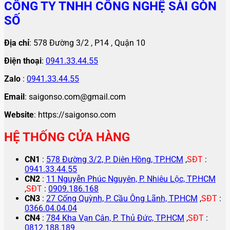
CÔNG TY TNHH CÔNG NGHỆ SÀI GÒN
SỐ
Địa chỉ
: 578 Đường 3/2 , P14 , Quận 10
Điện thoại
:
0941.33.44.55
Zalo
:
0941.33.44.55
Email
: saigonso.com@gmail.com
Website
: https://saigonso.com
HỆ THỐNG CỬA HÀNG
CN1
:
578 Đường 3/2, P. Diên Hồng, TP.HCM
,
SĐT
:
0941.33.44.55
CN2
:
11 Nguyễn Phúc Nguyên, P. Nhiêu Lộc, TP.HCM
,
SĐT
:
0909.186.168
CN3
:
27 Cống Quỳnh, P. Cầu Ông Lãnh, TP.HCM
,
SĐT
:
0366.04.04.04
CN4
:
784 Kha Vạn Cân, P. Thủ Đức, TP.HCM
,
SĐT
:
0812.188.189