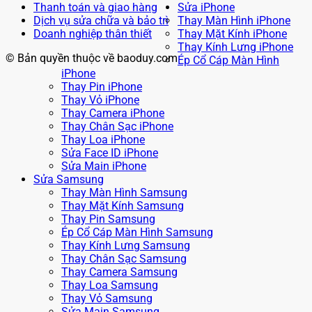
Thanh toán và giao hàng
Sửa iPhone
Dịch vụ sửa chữa và bảo trì
Thay Màn Hình iPhone
Doanh nghiệp thân thiết
Thay Mặt Kính iPhone
Thay Kính Lưng iPhone
© Bản quyền thuộc về baoduy.com
Ép Cổ Cáp Màn Hình
iPhone
Thay Pin iPhone
Thay Vỏ iPhone
Thay Camera iPhone
Thay Chân Sạc iPhone
Thay Loa iPhone
Sửa Face ID iPhone
Sửa Main iPhone
Sửa Samsung
Thay Màn Hình Samsung
Thay Mặt Kính Samsung
Thay Pin Samsung
Ép Cổ Cáp Màn Hình Samsung
Thay Kính Lưng Samsung
Thay Chân Sạc Samsung
Thay Camera Samsung
Thay Loa Samsung
Thay Vỏ Samsung
Sửa Main Samsung