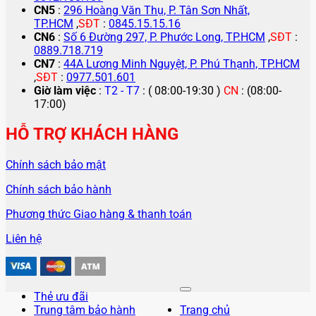
CN5
:
296 Hoàng Văn Thụ, P. Tân Sơn Nhất,
TP.HCM
,
SĐT
:
0845.15.15.16
CN6
:
Số 6 Đường 297, P. Phước Long, TP.HCM
,
SĐT
:
0889.718.719
CN7
:
44A Lương Minh Nguyệt, P. Phú Thạnh, TP.HCM
,
SĐT
:
0977.501.601
Giờ làm việc
:
T2 - T7
: ( 08:00-19:30 )
CN
: (08:00-
17:00)
HỖ TRỢ KHÁCH HÀNG
Chính sách bảo mật
Chính sách bảo hành
Phương thức Giao hàng & thanh toán
Liên hệ
Thẻ ưu đãi
Trung tâm bảo hành
Trang chủ