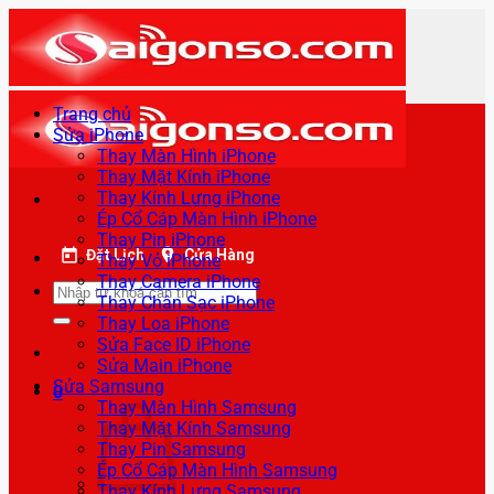
Bỏ
qua
nội
dung
Trang chủ
Sửa iPhone
Thay Màn Hình iPhone
Thay Mặt Kính iPhone
Thay Kính Lưng iPhone
Ép Cổ Cáp Màn Hình iPhone
Thay Pin iPhone
Đặt Lịch
Cửa Hàng
Thay Vỏ iPhone
Thay Camera iPhone
Tìm
Thay Chân Sạc iPhone
kiếm:
Thay Loa iPhone
Sửa Face ID iPhone
Sửa Main iPhone
Sửa Samsung
0
Thay Màn Hình Samsung
Thay Mặt Kính Samsung
Thay Pin Samsung
Ép Cổ Cáp Màn Hình Samsung
Thay Kính Lưng Samsung