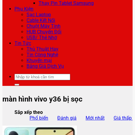
Thay Pin Tablet Samsung
Phụ Kiện
Sạc Laptop
Cable Kết Nối
Chuột Máy Tính
HUB Chuyển Đổi
USB/ Thẻ Nhớ
Tin Tức
Thủ Thuật Hay
Tin Công Nghệ
Khuyến mại
Bảng Giá Dịch Vụ
Tìm
kiếm:
màn hình vivo y36 bị sọc
Sắp xếp theo
Phổ biến
Đánh giá
Mới nhất
Giá thấp 