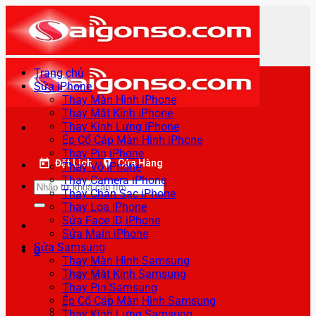
Bỏ
qua
nội
dung
Trang chủ
Sửa iPhone
Thay Màn Hình iPhone
Thay Mặt Kính iPhone
Thay Kính Lưng iPhone
Ép Cổ Cáp Màn Hình iPhone
Thay Pin iPhone
Đặt Lịch
Cửa Hàng
Thay Vỏ iPhone
Thay Camera iPhone
Tìm
Thay Chân Sạc iPhone
kiếm:
Thay Loa iPhone
Sửa Face ID iPhone
Sửa Main iPhone
Sửa Samsung
0
Thay Màn Hình Samsung
Thay Mặt Kính Samsung
Thay Pin Samsung
Ép Cổ Cáp Màn Hình Samsung
Thay Kính Lưng Samsung