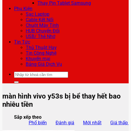
Thay Pin Tablet Samsung
Phụ Kiện
Sạc Laptop
Cable Kết Nối
Chuột Máy Tính
HUB Chuyển Đổi
USB/ Thẻ Nhớ
Tin Tức
Thủ Thuật Hay
Tin Công Nghệ
Khuyến mại
Bảng Giá Dịch Vụ
Tìm
kiếm:
màn hình vivo y53s bị bể thay hết bao
nhiêu tiền
Sắp xếp theo
Phổ biến
Đánh giá
Mới nhất
Giá thấp 