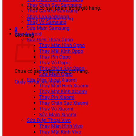
Thay Chân Sạc Samsung
Chưa có sản phẩm trong giỏ hàng.
Thay Camera Samsung
Thay Loa Samsung
Quay trở lại cửa hàng
Thay Vỏ Samsung
Sửa Main Samsung
0
Sửa Android
Giỏ hàng
Sửa Điện Thoại Oppo
Thay Màn Hình Oppo
Thay Mặt Kính Oppo
Thay Pin Oppo
Thay Vỏ Oppo
Thay Chân Sạc Oppo
Chưa có sản phẩm trong giỏ hàng.
Sửa Main Oppo
Sửa Điện Thoại Xiaomi
Quay trở lại cửa hàng
Thay Màn Hình Xiaomi
Thay Mặt Kính Xiaomi
Thay Pin Xiaomi
Thay Chân Sạc Xiaomi
Thay Vỏ Xiaomi
Sửa Main Xiaomi
Sửa Điện Thoại Vivo
Thay Màn Hình Vivo
Thay Mặt Kính Vivo