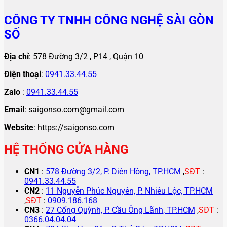
CÔNG TY TNHH CÔNG NGHỆ SÀI GÒN
SỐ
Địa chỉ
: 578 Đường 3/2 , P14 , Quận 10
Điện thoại
:
0941.33.44.55
Zalo
:
0941.33.44.55
Email
: saigonso.com@gmail.com
Website
: https://saigonso.com
HỆ THỐNG CỬA HÀNG
CN1
:
578 Đường 3/2, P. Diên Hồng, TP.HCM
,
SĐT
:
0941.33.44.55
CN2
:
11 Nguyễn Phúc Nguyên, P. Nhiêu Lộc, TP.HCM
,
SĐT
:
0909.186.168
CN3
:
27 Cống Quỳnh, P. Cầu Ông Lãnh, TP.HCM
,
SĐT
:
0366.04.04.04