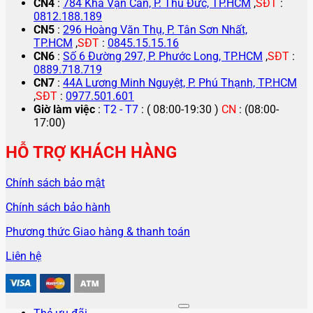
CN4
:
784 Kha Vạn Cân, P. Thủ Đức, TP.HCM
,
SĐT
:
0812.188.189
CN5
:
296 Hoàng Văn Thụ, P. Tân Sơn Nhất,
TP.HCM
,
SĐT
:
0845.15.15.16
CN6
:
Số 6 Đường 297, P. Phước Long, TP.HCM
,
SĐT
:
0889.718.719
CN7
:
44A Lương Minh Nguyệt, P. Phú Thạnh, TP.HCM
,
SĐT
:
0977.501.601
Giờ làm việc
:
T2 - T7
: ( 08:00-19:30 )
CN
: (08:00-
17:00)
HỖ TRỢ KHÁCH HÀNG
Chính sách bảo mật
Chính sách bảo hành
Phương thức Giao hàng & thanh toán
Liên hệ