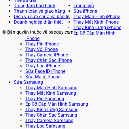
Thẻ ưu đãi
Trung tâm bảo hành
Trang chủ
Thanh toán và giao hàng
Sửa iPhone
Dịch vụ sửa chữa và bảo trì
Thay Màn Hình iPhone
Doanh nghiệp thân thiết
Thay Mặt Kính iPhone
Thay Kính Lưng iPhone
© Bản quyền thuộc về baoduy.com
Ép Cổ Cáp Màn Hình
iPhone
Thay Pin iPhone
Thay Vỏ iPhone
Thay Camera iPhone
Thay Chân Sạc iPhone
Thay Loa iPhone
Sửa Face ID iPhone
Sửa Main iPhone
Sửa Samsung
Thay Màn Hình Samsung
Thay Mặt Kính Samsung
Thay Pin Samsung
Ép Cổ Cáp Màn Hình Samsung
Thay Kính Lưng Samsung
Thay Chân Sạc Samsung
Thay Camera Samsung
Thay Loa Samsung