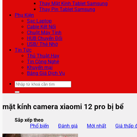
Thay Mặt Kính Tablet Samsung
Thay Pin Tablet Samsung
Phụ Kiện
Sạc Laptop
Cable Kết Nối
Chuột Máy Tính
HUB Chuyển Đổi
USB/ Thẻ Nhớ
Tin Tức
Thủ Thuật Hay
Tin Công Nghệ
Khuyến mại
Bảng Giá Dịch Vụ
Tìm
kiếm:
mặt kính camera xiaomi 12 pro bị bể
Sắp xếp theo
Phổ biến
Đánh giá
Mới nhất
Giá thấp 