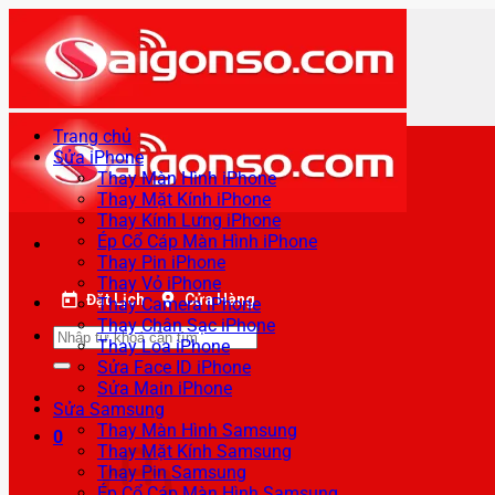
Bỏ
qua
nội
dung
Trang chủ
Sửa iPhone
Thay Màn Hình iPhone
Thay Mặt Kính iPhone
Thay Kính Lưng iPhone
Ép Cổ Cáp Màn Hình iPhone
Thay Pin iPhone
Thay Vỏ iPhone
Đặt Lịch
Cửa Hàng
Thay Camera iPhone
Thay Chân Sạc iPhone
Tìm
Thay Loa iPhone
kiếm:
Sửa Face ID iPhone
Sửa Main iPhone
Sửa Samsung
Thay Màn Hình Samsung
0
Thay Mặt Kính Samsung
Thay Pin Samsung
Ép Cổ Cáp Màn Hình Samsung