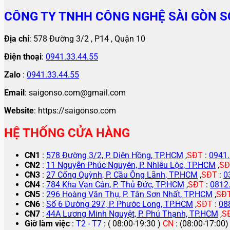
CÔNG TY TNHH CÔNG NGHỆ SÀI GÒN S
Địa chỉ
: 578 Đường 3/2 , P14 , Quận 10
Điện thoại
:
0941.33.44.55
Zalo
:
0941.33.44.55
Email
: saigonso.com@gmail.com
Website
: https://saigonso.com
HỆ THỐNG CỬA HÀNG
CN1
:
578 Đường 3/2, P. Diên Hồng, TP.HCM
,
SĐT
:
0941.
CN2
:
11 Nguyễn Phúc Nguyên, P. Nhiêu Lộc, TP.HCM
,
SĐ
CN3
:
27 Cống Quỳnh, P. Cầu Ông Lãnh, TP.HCM
,
SĐT
:
0
CN4
:
784 Kha Vạn Cân, P. Thủ Đức, TP.HCM
,
SĐT
:
0812
CN5
:
296 Hoàng Văn Thụ, P. Tân Sơn Nhất, TP.HCM
,
SĐ
CN6
:
Số 6 Đường 297, P. Phước Long, TP.HCM
,
SĐT
:
08
CN7
:
44A Lương Minh Nguyệt, P. Phú Thạnh, TP.HCM
,
S
Giờ làm việc
:
T2 - T7
: ( 08:00-19:30 )
CN
: (08:00-17:00)