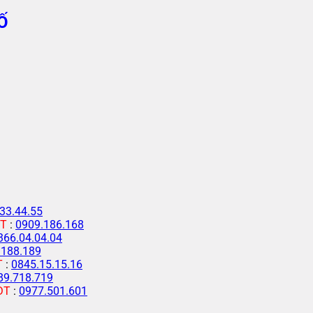
Ố
33.44.55
T
:
0909.186.168
366.04.04.04
.188.189
T
:
0845.15.15.16
89.718.719
ĐT
:
0977.501.601