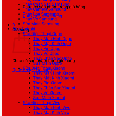
Thay Chân Sạc Samsung
Chưa có sản phẩm trong giỏ hàng.
Thay Camera Samsung
Thay Loa Samsung
Quay trở lại cửa hàng
Thay Vỏ Samsung
Sửa Main Samsung
0
Sửa Android
Giỏ hàng
Sửa Điện Thoại Oppo
Thay Màn Hình Oppo
Thay Mặt Kính Oppo
Thay Pin Oppo
Thay Vỏ Oppo
Thay Chân Sạc Oppo
Chưa có sản phẩm trong giỏ hàng.
Sửa Main Oppo
Sửa Điện Thoại Xiaomi
Quay trở lại cửa hàng
Thay Màn Hình Xiaomi
Thay Mặt Kính Xiaomi
Thay Pin Xiaomi
Thay Chân Sạc Xiaomi
Thay Vỏ Xiaomi
Sửa Main Xiaomi
Sửa Điện Thoại Vivo
Thay Màn Hình Vivo
Thay Mặt Kính Vivo