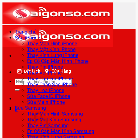
Bỏ
qua
nội
dung
Trang chủ
Sửa iPhone
Thay Màn Hình iPhone
Thay Mặt Kính iPhone
Thay Kính Lưng iPhone
Ép Cổ Cáp Màn Hình iPhone
Thay Pin iPhone
Đặt Lịch
Cửa Hàng
Thay Vỏ iPhone
Thay Camera iPhone
Tìm
Thay Chân Sạc iPhone
kiếm:
Thay Loa iPhone
Sửa Face ID iPhone
Sửa Main iPhone
Sửa Samsung
0
Thay Màn Hình Samsung
Thay Mặt Kính Samsung
Thay Pin Samsung
Ép Cổ Cáp Màn Hình Samsung
Thay Kính Lưng Samsung