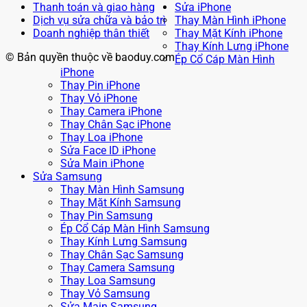
Thanh toán và giao hàng
Sửa iPhone
Dịch vụ sửa chữa và bảo trì
Thay Màn Hình iPhone
Doanh nghiệp thân thiết
Thay Mặt Kính iPhone
Thay Kính Lưng iPhone
© Bản quyền thuộc về baoduy.com
Ép Cổ Cáp Màn Hình
iPhone
Thay Pin iPhone
Thay Vỏ iPhone
Thay Camera iPhone
Thay Chân Sạc iPhone
Thay Loa iPhone
Sửa Face ID iPhone
Sửa Main iPhone
Sửa Samsung
Thay Màn Hình Samsung
Thay Mặt Kính Samsung
Thay Pin Samsung
Ép Cổ Cáp Màn Hình Samsung
Thay Kính Lưng Samsung
Thay Chân Sạc Samsung
Thay Camera Samsung
Thay Loa Samsung
Thay Vỏ Samsung
Sửa Main Samsung