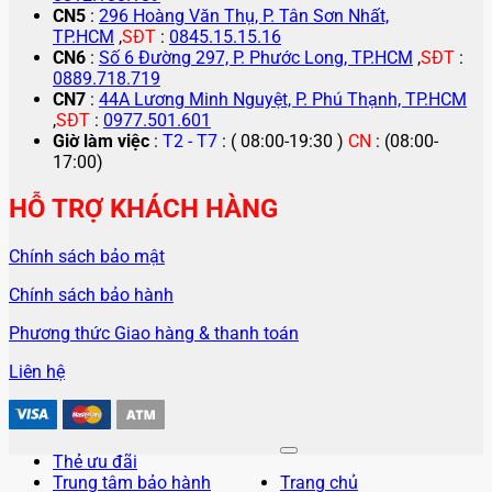
CN5
:
296 Hoàng Văn Thụ, P. Tân Sơn Nhất,
TP.HCM
,
SĐT
:
0845.15.15.16
CN6
:
Số 6 Đường 297, P. Phước Long, TP.HCM
,
SĐT
:
0889.718.719
CN7
:
44A Lương Minh Nguyệt, P. Phú Thạnh, TP.HCM
,
SĐT
:
0977.501.601
Giờ làm việc
:
T2 - T7
: ( 08:00-19:30 )
CN
: (08:00-
17:00)
HỖ TRỢ KHÁCH HÀNG
Chính sách bảo mật
Chính sách bảo hành
Phương thức Giao hàng & thanh toán
Liên hệ
Thẻ ưu đãi
Trung tâm bảo hành
Trang chủ