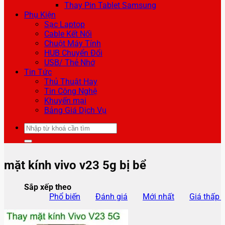
Thay Pin Tablet Samsung
Phụ Kiện
Sạc Laptop
Cable Kết Nối
Chuột Máy Tính
HUB Chuyển Đổi
USB/ Thẻ Nhớ
Tin Tức
Thủ Thuật Hay
Tin Công Nghệ
Khuyến mại
Bảng Giá Dịch Vụ
Tìm
kiếm:
mặt kính vivo v23 5g bị bể
Sắp xếp theo
Phổ biến
Đánh giá
Mới nhất
Giá thấp 