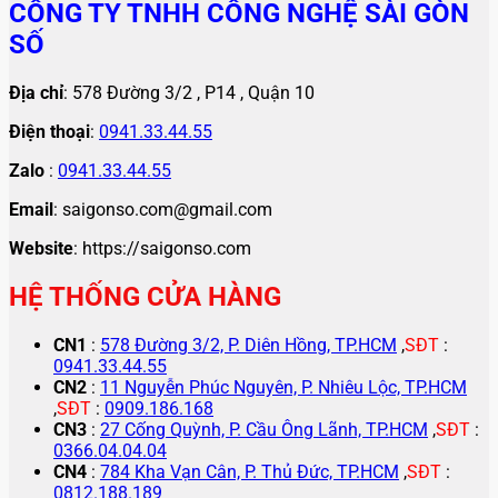
CÔNG TY TNHH CÔNG NGHỆ SÀI GÒN
SỐ
Địa chỉ
: 578 Đường 3/2 , P14 , Quận 10
Điện thoại
:
0941.33.44.55
Zalo
:
0941.33.44.55
Email
: saigonso.com@gmail.com
Website
: https://saigonso.com
HỆ THỐNG CỬA HÀNG
CN1
:
578 Đường 3/2, P. Diên Hồng, TP.HCM
,
SĐT
:
0941.33.44.55
CN2
:
11 Nguyễn Phúc Nguyên, P. Nhiêu Lộc, TP.HCM
,
SĐT
:
0909.186.168
CN3
:
27 Cống Quỳnh, P. Cầu Ông Lãnh, TP.HCM
,
SĐT
:
0366.04.04.04
CN4
:
784 Kha Vạn Cân, P. Thủ Đức, TP.HCM
,
SĐT
:
0812.188.189