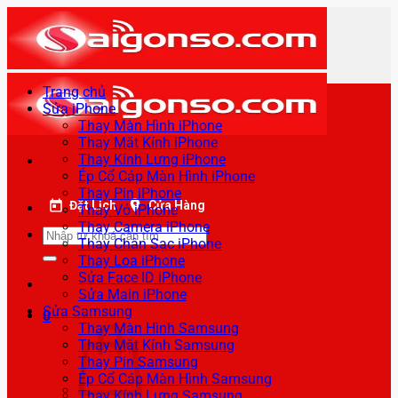
Bỏ
qua
nội
dung
Trang chủ
Sửa iPhone
Thay Màn Hình iPhone
Thay Mặt Kính iPhone
Thay Kính Lưng iPhone
Ép Cổ Cáp Màn Hình iPhone
Thay Pin iPhone
Đặt Lịch
Cửa Hàng
Thay Vỏ iPhone
Thay Camera iPhone
Tìm
Thay Chân Sạc iPhone
kiếm:
Thay Loa iPhone
Sửa Face ID iPhone
Sửa Main iPhone
Sửa Samsung
0
Thay Màn Hình Samsung
Thay Mặt Kính Samsung
Thay Pin Samsung
Ép Cổ Cáp Màn Hình Samsung
Thay Kính Lưng Samsung