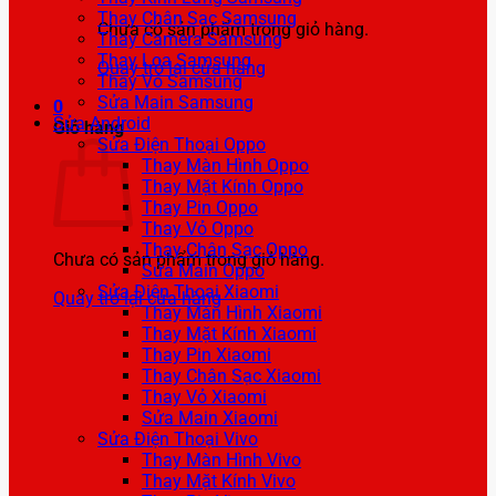
Thay Chân Sạc Samsung
Chưa có sản phẩm trong giỏ hàng.
Thay Camera Samsung
Thay Loa Samsung
Quay trở lại cửa hàng
Thay Vỏ Samsung
Sửa Main Samsung
0
Sửa Android
Giỏ hàng
Sửa Điện Thoại Oppo
Thay Màn Hình Oppo
Thay Mặt Kính Oppo
Thay Pin Oppo
Thay Vỏ Oppo
Thay Chân Sạc Oppo
Chưa có sản phẩm trong giỏ hàng.
Sửa Main Oppo
Sửa Điện Thoại Xiaomi
Quay trở lại cửa hàng
Thay Màn Hình Xiaomi
Thay Mặt Kính Xiaomi
Thay Pin Xiaomi
Thay Chân Sạc Xiaomi
Thay Vỏ Xiaomi
Sửa Main Xiaomi
Sửa Điện Thoại Vivo
Thay Màn Hình Vivo
Thay Mặt Kính Vivo