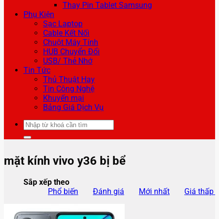
Thay Pin Tablet Samsung
Phụ Kiện
Sạc Laptop
Cable Kết Nối
Chuột Máy Tính
HUB Chuyển Đổi
USB/ Thẻ Nhớ
Tin Tức
Thủ Thuật Hay
Tin Công Nghệ
Khuyến mại
Bảng Giá Dịch Vụ
Tìm
kiếm:
mặt kính vivo y36 bị bể
Sắp xếp theo
Phổ biến
Đánh giá
Mới nhất
Giá thấp 