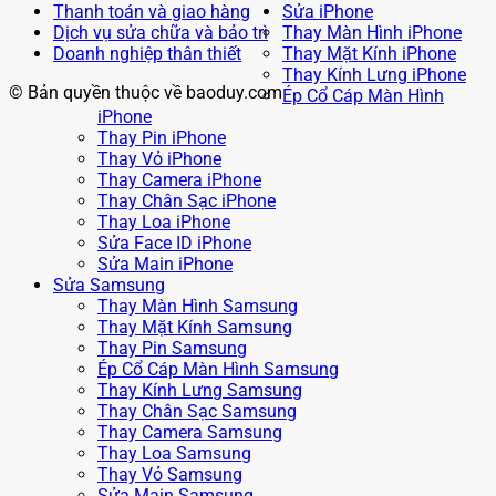
Thanh toán và giao hàng
Sửa iPhone
Dịch vụ sửa chữa và bảo trì
Thay Màn Hình iPhone
Doanh nghiệp thân thiết
Thay Mặt Kính iPhone
Thay Kính Lưng iPhone
© Bản quyền thuộc về baoduy.com
Ép Cổ Cáp Màn Hình
iPhone
Thay Pin iPhone
Thay Vỏ iPhone
Thay Camera iPhone
Thay Chân Sạc iPhone
Thay Loa iPhone
Sửa Face ID iPhone
Sửa Main iPhone
Sửa Samsung
Thay Màn Hình Samsung
Thay Mặt Kính Samsung
Thay Pin Samsung
Ép Cổ Cáp Màn Hình Samsung
Thay Kính Lưng Samsung
Thay Chân Sạc Samsung
Thay Camera Samsung
Thay Loa Samsung
Thay Vỏ Samsung
Sửa Main Samsung