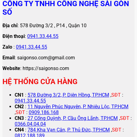
CÔNG TY TNHH CÔNG NGHỆ SÀI GÒN
SỐ
Địa chỉ
: 578 Đường 3/2 , P14 , Quận 10
Điện thoại
:
0941.33.44.55
Zalo
:
0941.33.44.55
Email
: saigonso.com@gmail.com
Website
: https://saigonso.com
HỆ THỐNG CỬA HÀNG
CN1
:
578 Đường 3/2, P. Diên Hồng, TP.HCM
,
SĐT
:
0941.33.44.55
CN2
:
11 Nguyễn Phúc Nguyên, P. Nhiêu Lộc, TP.HCM
,
SĐT
:
0909.186.168
CN3
:
27 Cống Quỳnh, P. Cầu Ông Lãnh, TP.HCM
,
SĐT
:
0366.04.04.04
CN4
:
784 Kha Vạn Cân, P. Thủ Đức, TP.HCM
,
SĐT
:
0812.188.189