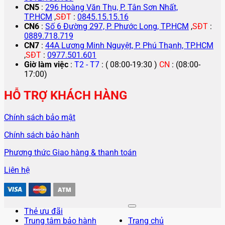
CN5
:
296 Hoàng Văn Thụ, P. Tân Sơn Nhất,
TP.HCM
,
SĐT
:
0845.15.15.16
CN6
:
Số 6 Đường 297, P. Phước Long, TP.HCM
,
SĐT
:
0889.718.719
CN7
:
44A Lương Minh Nguyệt, P. Phú Thạnh, TP.HCM
,
SĐT
:
0977.501.601
Giờ làm việc
:
T2 - T7
: ( 08:00-19:30 )
CN
: (08:00-
17:00)
HỖ TRỢ KHÁCH HÀNG
Chính sách bảo mật
Chính sách bảo hành
Phương thức Giao hàng & thanh toán
Liên hệ
Thẻ ưu đãi
Trung tâm bảo hành
Trang chủ