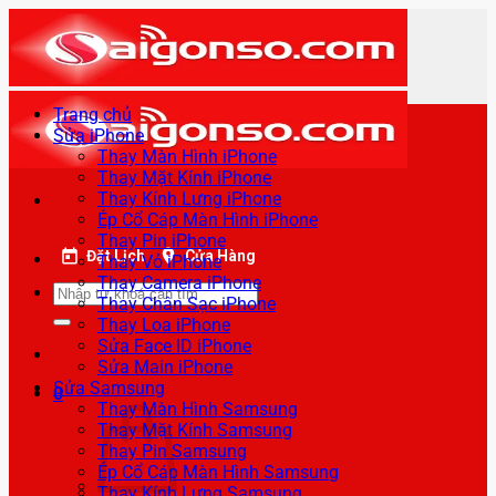
Bỏ
qua
nội
dung
Trang chủ
Sửa iPhone
Thay Màn Hình iPhone
Thay Mặt Kính iPhone
Thay Kính Lưng iPhone
Ép Cổ Cáp Màn Hình iPhone
Thay Pin iPhone
Đặt Lịch
Cửa Hàng
Thay Vỏ iPhone
Thay Camera iPhone
Tìm
Thay Chân Sạc iPhone
kiếm:
Thay Loa iPhone
Sửa Face ID iPhone
Sửa Main iPhone
Sửa Samsung
0
Thay Màn Hình Samsung
Thay Mặt Kính Samsung
Thay Pin Samsung
Ép Cổ Cáp Màn Hình Samsung
Thay Kính Lưng Samsung