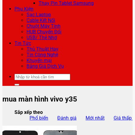
Thay Pin Tablet Samsung
Phụ Kiện
Sạc Laptop
Cable Kết Nối
Chuột Máy Tính
HUB Chuyển Đổi
USB/ Thẻ Nhớ
Tin Tức
Thủ Thuật Hay
Tin Công Nghệ
Khuyến mại
Bảng Giá Dịch Vụ
Tìm
kiếm:
mua màn hình vivo y35
Sắp xếp theo
Phổ biến
Đánh giá
Mới nhất
Giá thấp 