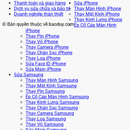
Thanh toán và giao hàng
Sửa iPhone
Dịch vụ sửa chữa và bảo trì
Thay Màn Hình iPhone
Doanh nghiệp thân thiết
Thay Mặt Kính iPhone
Thay Kính Lưng iPhone
© Bản quyền thuộc về baoduy.com
Ép Cổ Cáp Màn Hình
iPhone
Thay Pin iPhone
Thay Vỏ iPhone
Thay Camera iPhone
Thay Chân Sạc iPhone
Thay Loa iPhone
Sửa Face ID iPhone
Sửa Main iPhone
Sửa Samsung
Thay Màn Hình Samsung
Thay Mặt Kính Samsung
Thay Pin Samsung
Ép Cổ Cáp Màn Hình Samsung
Thay Kính Lưng Samsung
Thay Chân Sạc Samsung
Thay Camera Samsung
Thay Loa Samsung
Thay Vỏ Samsung
Sửa Main Samsung