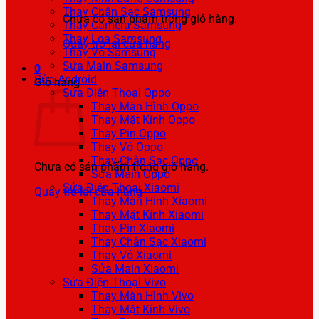
Thay Chân Sạc Samsung
Chưa có sản phẩm trong giỏ hàng.
Thay Camera Samsung
Thay Loa Samsung
Quay trở lại cửa hàng
Thay Vỏ Samsung
Sửa Main Samsung
0
Sửa Android
Giỏ hàng
Sửa Điện Thoại Oppo
Thay Màn Hình Oppo
Thay Mặt Kính Oppo
Thay Pin Oppo
Thay Vỏ Oppo
Thay Chân Sạc Oppo
Chưa có sản phẩm trong giỏ hàng.
Sửa Main Oppo
Sửa Điện Thoại Xiaomi
Quay trở lại cửa hàng
Thay Màn Hình Xiaomi
Thay Mặt Kính Xiaomi
Thay Pin Xiaomi
Thay Chân Sạc Xiaomi
Thay Vỏ Xiaomi
Sửa Main Xiaomi
Sửa Điện Thoại Vivo
Thay Màn Hình Vivo
Thay Mặt Kính Vivo