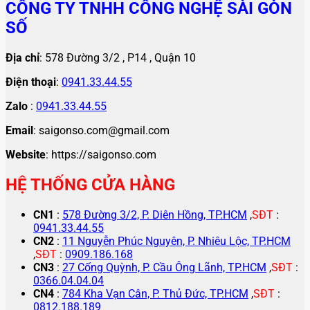
CÔNG TY TNHH CÔNG NGHỆ SÀI GÒN
SỐ
Địa chỉ
: 578 Đường 3/2 , P14 , Quận 10
Điện thoại
:
0941.33.44.55
Zalo
:
0941.33.44.55
Email
: saigonso.com@gmail.com
Website
: https://saigonso.com
HỆ THỐNG CỬA HÀNG
CN1
:
578 Đường 3/2, P. Diên Hồng, TP.HCM
,
SĐT
:
0941.33.44.55
CN2
:
11 Nguyễn Phúc Nguyên, P. Nhiêu Lộc, TP.HCM
,
SĐT
:
0909.186.168
CN3
:
27 Cống Quỳnh, P. Cầu Ông Lãnh, TP.HCM
,
SĐT
:
0366.04.04.04
CN4
:
784 Kha Vạn Cân, P. Thủ Đức, TP.HCM
,
SĐT
:
0812.188.189