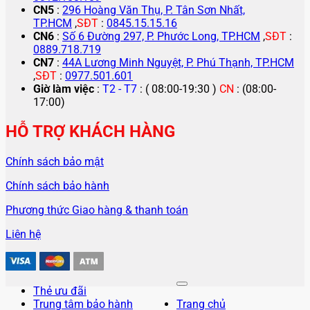
CN5
:
296 Hoàng Văn Thụ, P. Tân Sơn Nhất,
TP.HCM
,
SĐT
:
0845.15.15.16
CN6
:
Số 6 Đường 297, P. Phước Long, TP.HCM
,
SĐT
:
0889.718.719
CN7
:
44A Lương Minh Nguyệt, P. Phú Thạnh, TP.HCM
,
SĐT
:
0977.501.601
Giờ làm việc
:
T2 - T7
: ( 08:00-19:30 )
CN
: (08:00-
17:00)
HỖ TRỢ KHÁCH HÀNG
Chính sách bảo mật
Chính sách bảo hành
Phương thức Giao hàng & thanh toán
Liên hệ
Thẻ ưu đãi
Trung tâm bảo hành
Trang chủ