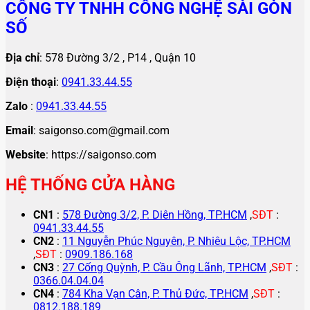
CÔNG TY TNHH CÔNG NGHỆ SÀI GÒN
SỐ
Địa chỉ
: 578 Đường 3/2 , P14 , Quận 10
Điện thoại
:
0941.33.44.55
Zalo
:
0941.33.44.55
Email
: saigonso.com@gmail.com
Website
: https://saigonso.com
HỆ THỐNG CỬA HÀNG
CN1
:
578 Đường 3/2, P. Diên Hồng, TP.HCM
,
SĐT
:
0941.33.44.55
CN2
:
11 Nguyễn Phúc Nguyên, P. Nhiêu Lộc, TP.HCM
,
SĐT
:
0909.186.168
CN3
:
27 Cống Quỳnh, P. Cầu Ông Lãnh, TP.HCM
,
SĐT
:
0366.04.04.04
CN4
:
784 Kha Vạn Cân, P. Thủ Đức, TP.HCM
,
SĐT
:
0812.188.189