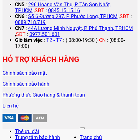
CN5
:
296 Hoàng Văn Thụ, P. Tân Sơn Nhất,
TP.HCM
,
SĐT
:
0845.15.15.16
CN6
:
Số 6 Đường 297, P. Phước Long, TP.HCM
,
SĐT
:
0889.718.719
CN7
:
44A Lương Minh Nguyệt, P. Phú Thạnh, TP.HCM
,
SĐT
:
0977.501.601
Giờ làm việc
:
T2 - T7
: ( 08:00-19:30 )
CN
: (08:00-
17:00)
HỖ TRỢ KHÁCH HÀNG
Chính sách bảo mật
Chính sách bảo hành
Phương thức Giao hàng & thanh toán
Liên hệ
Thẻ ưu đãi
Trung tâm bảo hành
Trang chủ