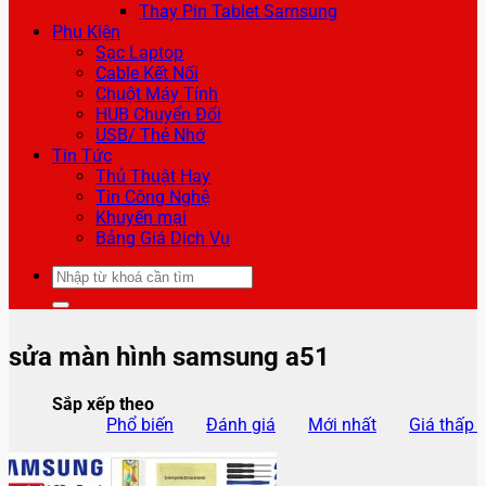
Thay Pin Tablet Samsung
Phụ Kiện
Sạc Laptop
Cable Kết Nối
Chuột Máy Tính
HUB Chuyển Đổi
USB/ Thẻ Nhớ
Tin Tức
Thủ Thuật Hay
Tin Công Nghệ
Khuyến mại
Bảng Giá Dịch Vụ
Tìm
kiếm:
sửa màn hình samsung a51
Sắp xếp theo
Phổ biến
Đánh giá
Mới nhất
Giá thấp 