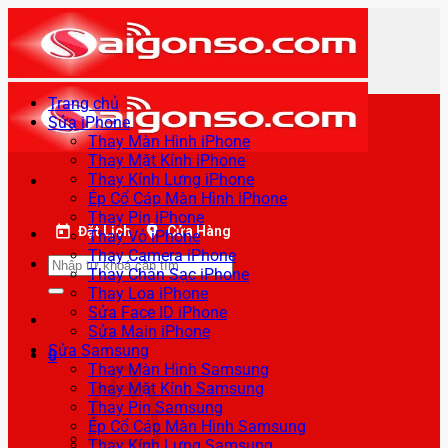
Bỏ
qua
nội
dung
Trang chủ
Sửa iPhone
Thay Màn Hình iPhone
Thay Mặt Kính iPhone
Thay Kính Lưng iPhone
Ép Cổ Cáp Màn Hình iPhone
Thay Pin iPhone
Đặt Lịch
Cửa Hàng
Thay Vỏ iPhone
Thay Camera iPhone
Tìm
Thay Chân Sạc iPhone
kiếm:
Thay Loa iPhone
Sửa Face ID iPhone
Sửa Main iPhone
Sửa Samsung
0
Thay Màn Hình Samsung
Thay Mặt Kính Samsung
Thay Pin Samsung
Ép Cổ Cáp Màn Hình Samsung
Thay Kính Lưng Samsung