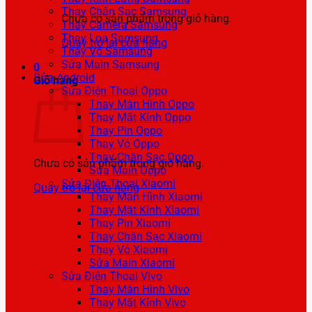
Thay Chân Sạc Samsung
Chưa có sản phẩm trong giỏ hàng.
Thay Camera Samsung
Thay Loa Samsung
Quay trở lại cửa hàng
Thay Vỏ Samsung
Sửa Main Samsung
0
Sửa Android
Giỏ hàng
Sửa Điện Thoại Oppo
Thay Màn Hình Oppo
Thay Mặt Kính Oppo
Thay Pin Oppo
Thay Vỏ Oppo
Thay Chân Sạc Oppo
Chưa có sản phẩm trong giỏ hàng.
Sửa Main Oppo
Sửa Điện Thoại Xiaomi
Quay trở lại cửa hàng
Thay Màn Hình Xiaomi
Thay Mặt Kính Xiaomi
Thay Pin Xiaomi
Thay Chân Sạc Xiaomi
Thay Vỏ Xiaomi
Sửa Main Xiaomi
Sửa Điện Thoại Vivo
Thay Màn Hình Vivo
Thay Mặt Kính Vivo