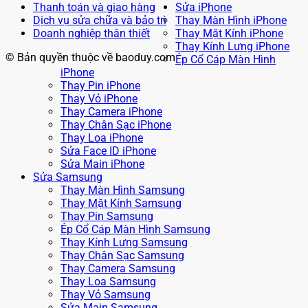
Thanh toán và giao hàng
Sửa iPhone
Dịch vụ sửa chữa và bảo trì
Thay Màn Hình iPhone
Doanh nghiệp thân thiết
Thay Mặt Kính iPhone
Thay Kính Lưng iPhone
© Bản quyền thuộc về baoduy.com
Ép Cổ Cáp Màn Hình
iPhone
Thay Pin iPhone
Thay Vỏ iPhone
Thay Camera iPhone
Thay Chân Sạc iPhone
Thay Loa iPhone
Sửa Face ID iPhone
Sửa Main iPhone
Sửa Samsung
Thay Màn Hình Samsung
Thay Mặt Kính Samsung
Thay Pin Samsung
Ép Cổ Cáp Màn Hình Samsung
Thay Kính Lưng Samsung
Thay Chân Sạc Samsung
Thay Camera Samsung
Thay Loa Samsung
Thay Vỏ Samsung
Sửa Main Samsung