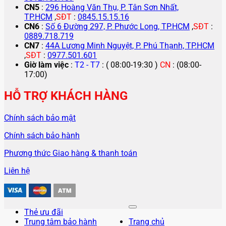
CN5
:
296 Hoàng Văn Thụ, P. Tân Sơn Nhất,
TP.HCM
,
SĐT
:
0845.15.15.16
CN6
:
Số 6 Đường 297, P. Phước Long, TP.HCM
,
SĐT
:
0889.718.719
CN7
:
44A Lương Minh Nguyệt, P. Phú Thạnh, TP.HCM
,
SĐT
:
0977.501.601
Giờ làm việc
:
T2 - T7
: ( 08:00-19:30 )
CN
: (08:00-
17:00)
HỖ TRỢ KHÁCH HÀNG
Chính sách bảo mật
Chính sách bảo hành
Phương thức Giao hàng & thanh toán
Liên hệ
Thẻ ưu đãi
Trung tâm bảo hành
Trang chủ