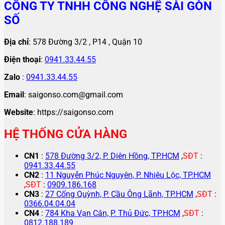
CÔNG TY TNHH CÔNG NGHỆ SÀI GÒN
SỐ
Địa chỉ
: 578 Đường 3/2 , P14 , Quận 10
Điện thoại
:
0941.33.44.55
Zalo
:
0941.33.44.55
Email
: saigonso.com@gmail.com
Website
: https://saigonso.com
HỆ THỐNG CỬA HÀNG
CN1
:
578 Đường 3/2, P. Diên Hồng, TP.HCM
,
SĐT
:
0941.33.44.55
CN2
:
11 Nguyễn Phúc Nguyên, P. Nhiêu Lộc, TP.HCM
,
SĐT
:
0909.186.168
CN3
:
27 Cống Quỳnh, P. Cầu Ông Lãnh, TP.HCM
,
SĐT
:
0366.04.04.04
CN4
:
784 Kha Vạn Cân, P. Thủ Đức, TP.HCM
,
SĐT
:
0812.188.189