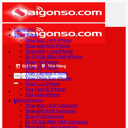
Bỏ
qua
nội
dung
Trang chủ
Sửa iPhone
Thay Màn Hình iPhone
Thay Mặt Kính iPhone
Thay Kính Lưng iPhone
Ép Cổ Cáp Màn Hình iPhone
Thay Pin iPhone
Đặt Lịch
Cửa Hàng
Thay Vỏ iPhone
Thay Camera iPhone
Tìm
Thay Chân Sạc iPhone
kiếm:
Thay Loa iPhone
Sửa Face ID iPhone
Sửa Main iPhone
Sửa Samsung
0
Thay Màn Hình Samsung
Thay Mặt Kính Samsung
Thay Pin Samsung
Ép Cổ Cáp Màn Hình Samsung
Thay Kính Lưng Samsung