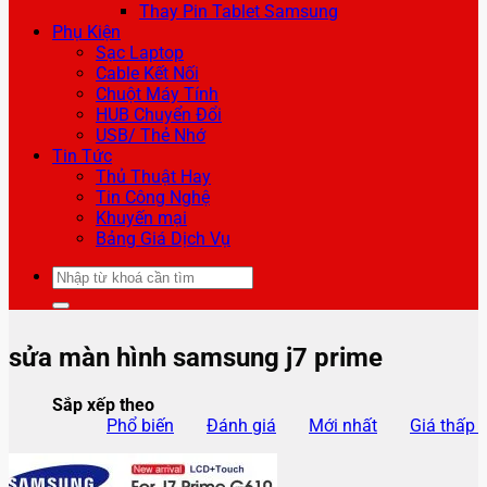
Thay Pin Tablet Samsung
Phụ Kiện
Sạc Laptop
Cable Kết Nối
Chuột Máy Tính
HUB Chuyển Đổi
USB/ Thẻ Nhớ
Tin Tức
Thủ Thuật Hay
Tin Công Nghệ
Khuyến mại
Bảng Giá Dịch Vụ
Tìm
kiếm:
sửa màn hình samsung j7 prime
Sắp xếp theo
Phổ biến
Đánh giá
Mới nhất
Giá thấp 