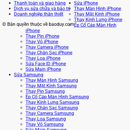
Thanh toán và giao hàng
Sửa iPhone
Dịch vụ sửa chữa và bảo trì
Thay Màn Hình iPhone
Doanh nghiệp thân thiết
Thay Mặt Kính iPhone
Thay Kính Lưng iPhone
© Bản quyền thuộc về baoduy.com
Ép Cổ Cáp Màn Hình
iPhone
Thay Pin iPhone
Thay Vỏ iPhone
Thay Camera iPhone
Thay Chân Sạc iPhone
Thay Loa iPhone
Sửa Face ID iPhone
Sửa Main iPhone
Sửa Samsung
Thay Màn Hình Samsung
Thay Mặt Kính Samsung
Thay Pin Samsung
Ép Cổ Cáp Màn Hình Samsung
Thay Kính Lưng Samsung
Thay Chân Sạc Samsung
Thay Camera Samsung
Thay Loa Samsung
Thay Vỏ Samsung
Sửa Main Samsung