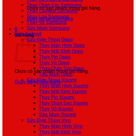
Thay Chân Sạc Samsung
Chưa có sản phẩm trong giỏ hàng.
Thay Camera Samsung
Thay Loa Samsung
Quay trở lại cửa hàng
Thay Vỏ Samsung
Sửa Main Samsung
0
Sửa Android
Giỏ hàng
Sửa Điện Thoại Oppo
Thay Màn Hình Oppo
Thay Mặt Kính Oppo
Thay Pin Oppo
Thay Vỏ Oppo
Thay Chân Sạc Oppo
Chưa có sản phẩm trong giỏ hàng.
Sửa Main Oppo
Sửa Điện Thoại Xiaomi
Quay trở lại cửa hàng
Thay Màn Hình Xiaomi
Thay Mặt Kính Xiaomi
Thay Pin Xiaomi
Thay Chân Sạc Xiaomi
Thay Vỏ Xiaomi
Sửa Main Xiaomi
Sửa Điện Thoại Vivo
Thay Màn Hình Vivo
Thay Mặt Kính Vivo