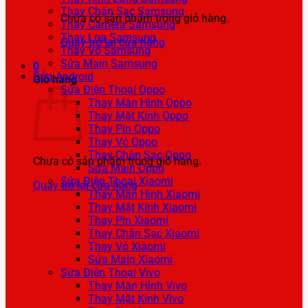
Thay Chân Sạc Samsung
Chưa có sản phẩm trong giỏ hàng.
Thay Camera Samsung
Thay Loa Samsung
Quay trở lại cửa hàng
Thay Vỏ Samsung
Sửa Main Samsung
0
Sửa Android
Giỏ hàng
Sửa Điện Thoại Oppo
Thay Màn Hình Oppo
Thay Mặt Kính Oppo
Thay Pin Oppo
Thay Vỏ Oppo
Thay Chân Sạc Oppo
Chưa có sản phẩm trong giỏ hàng.
Sửa Main Oppo
Sửa Điện Thoại Xiaomi
Quay trở lại cửa hàng
Thay Màn Hình Xiaomi
Thay Mặt Kính Xiaomi
Thay Pin Xiaomi
Thay Chân Sạc Xiaomi
Thay Vỏ Xiaomi
Sửa Main Xiaomi
Sửa Điện Thoại Vivo
Thay Màn Hình Vivo
Thay Mặt Kính Vivo