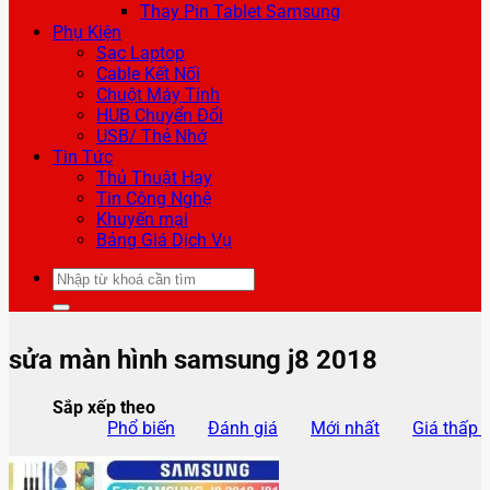
Thay Pin Tablet Samsung
Phụ Kiện
Sạc Laptop
Cable Kết Nối
Chuột Máy Tính
HUB Chuyển Đổi
USB/ Thẻ Nhớ
Tin Tức
Thủ Thuật Hay
Tin Công Nghệ
Khuyến mại
Bảng Giá Dịch Vụ
Tìm
kiếm:
sửa màn hình samsung j8 2018
Sắp xếp theo
Phổ biến
Đánh giá
Mới nhất
Giá thấp 