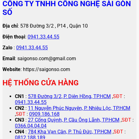
CÔNG TY TNHH CÔNG NGHỆ SÀI GÒN
SỐ
Địa chỉ
: 578 Đường 3/2 , P14 , Quận 10
Điện thoại
:
0941.33.44.55
Zalo
:
0941.33.44.55
Email
: saigonso.com@gmail.com
Website
: https://saigonso.com
HỆ THỐNG CỬA HÀNG
CN1
:
578 Đường 3/2, P. Diên Hồng, TP.HCM
,
SĐT
:
0941.33.44.55
CN2
:
11 Nguyễn Phúc Nguyên, P. Nhiêu Lộc, TP.HCM
,
SĐT
:
0909.186.168
CN3
:
27 Cống Quỳnh, P. Cầu Ông Lãnh, TP.HCM
,
SĐT
:
0366.04.04.04
CN4
:
784 Kha Vạn Cân, P. Thủ Đức, TP.HCM
,
SĐT
:
0812.188.189