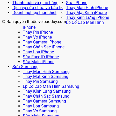
Thanh toán và giao hàng
Sửa iPhone
Dịch vụ sửa chữa và bảo trì
Thay Màn Hình iPhone
Doanh nghiệp thân thiết
Thay Mặt Kính iPhone
Thay Kính Lưng iPhone
© Bản quyền thuộc về baoduy.com
Ép Cổ Cáp Màn Hình
iPhone
Thay Pin iPhone
Thay Vỏ iPhone
Thay Camera iPhone
Thay Chân Sạc iPhone
Thay Loa iPhone
Sửa Face ID iPhone
Sửa Main iPhone
Sửa Samsung
Thay Màn Hình Samsung
Thay Mặt Kính Samsung
Thay Pin Samsung
Ép Cổ Cáp Màn Hình Samsung
Thay Kính Lưng Samsung
Thay Chân Sạc Samsung
Thay Camera Samsung
Thay Loa Samsung
Thay Vỏ Samsung
Sửa Main Samsung