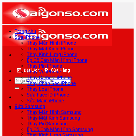
Bỏ
qua
nội
dung
Trang chủ
Sửa iPhone
Thay Màn Hình iPhone
Thay Mặt Kính iPhone
Thay Kính Lưng iPhone
Ép Cổ Cáp Màn Hình iPhone
Thay Pin iPhone
Đặt Lịch
Cửa Hàng
Thay Vỏ iPhone
Thay Camera iPhone
Tìm
Thay Chân Sạc iPhone
kiếm:
Thay Loa iPhone
Sửa Face ID iPhone
Sửa Main iPhone
Sửa Samsung
0
Thay Màn Hình Samsung
Thay Mặt Kính Samsung
Thay Pin Samsung
Ép Cổ Cáp Màn Hình Samsung
Thay Kính Lưng Samsung