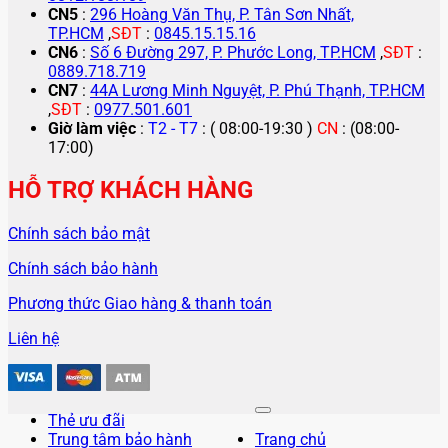
CN5
:
296 Hoàng Văn Thụ, P. Tân Sơn Nhất,
TP.HCM
,
SĐT
:
0845.15.15.16
CN6
:
Số 6 Đường 297, P. Phước Long, TP.HCM
,
SĐT
:
0889.718.719
CN7
:
44A Lương Minh Nguyệt, P. Phú Thạnh, TP.HCM
,
SĐT
:
0977.501.601
Giờ làm việc
:
T2 - T7
: ( 08:00-19:30 )
CN
: (08:00-
17:00)
HỖ TRỢ KHÁCH HÀNG
Chính sách bảo mật
Chính sách bảo hành
Phương thức Giao hàng & thanh toán
Liên hệ
Thẻ ưu đãi
Trung tâm bảo hành
Trang chủ