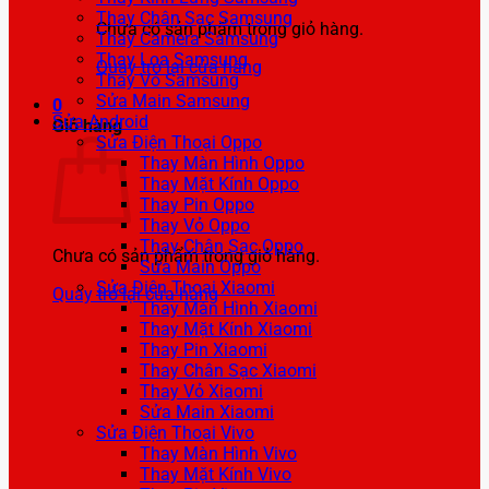
Thay Chân Sạc Samsung
Chưa có sản phẩm trong giỏ hàng.
Thay Camera Samsung
Thay Loa Samsung
Quay trở lại cửa hàng
Thay Vỏ Samsung
Sửa Main Samsung
0
Sửa Android
Giỏ hàng
Sửa Điện Thoại Oppo
Thay Màn Hình Oppo
Thay Mặt Kính Oppo
Thay Pin Oppo
Thay Vỏ Oppo
Thay Chân Sạc Oppo
Chưa có sản phẩm trong giỏ hàng.
Sửa Main Oppo
Sửa Điện Thoại Xiaomi
Quay trở lại cửa hàng
Thay Màn Hình Xiaomi
Thay Mặt Kính Xiaomi
Thay Pin Xiaomi
Thay Chân Sạc Xiaomi
Thay Vỏ Xiaomi
Sửa Main Xiaomi
Sửa Điện Thoại Vivo
Thay Màn Hình Vivo
Thay Mặt Kính Vivo