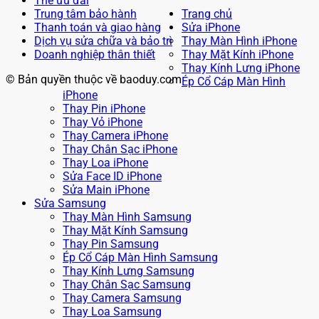
Thẻ ưu đãi
Trung tâm bảo hành
Trang chủ
Thanh toán và giao hàng
Sửa iPhone
Dịch vụ sửa chữa và bảo trì
Thay Màn Hình iPhone
Doanh nghiệp thân thiết
Thay Mặt Kính iPhone
Thay Kính Lưng iPhone
© Bản quyền thuộc về baoduy.com
Ép Cổ Cáp Màn Hình
iPhone
Thay Pin iPhone
Thay Vỏ iPhone
Thay Camera iPhone
Thay Chân Sạc iPhone
Thay Loa iPhone
Sửa Face ID iPhone
Sửa Main iPhone
Sửa Samsung
Thay Màn Hình Samsung
Thay Mặt Kính Samsung
Thay Pin Samsung
Ép Cổ Cáp Màn Hình Samsung
Thay Kính Lưng Samsung
Thay Chân Sạc Samsung
Thay Camera Samsung
Thay Loa Samsung