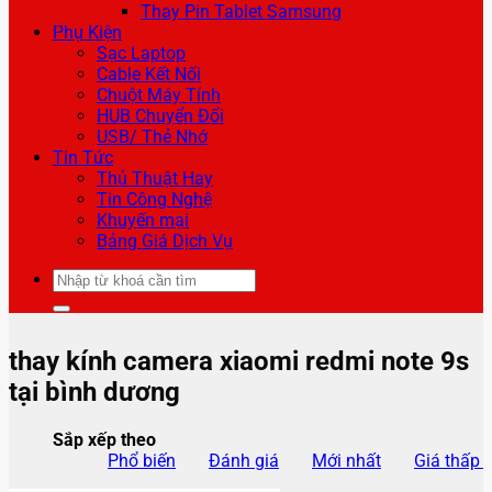
Thay Pin Tablet Samsung
Phụ Kiện
Sạc Laptop
Cable Kết Nối
Chuột Máy Tính
HUB Chuyển Đổi
USB/ Thẻ Nhớ
Tin Tức
Thủ Thuật Hay
Tin Công Nghệ
Khuyến mại
Bảng Giá Dịch Vụ
Tìm
kiếm:
thay kính camera xiaomi redmi note 9s
tại bình dương
Sắp xếp theo
Phổ biến
Đánh giá
Mới nhất
Giá thấp 