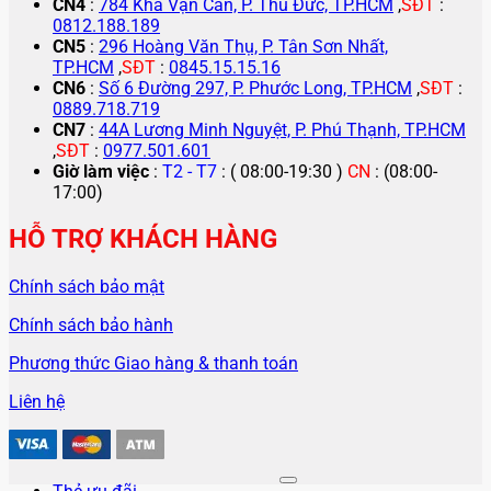
CN4
:
784 Kha Vạn Cân, P. Thủ Đức, TP.HCM
,
SĐT
:
0812.188.189
CN5
:
296 Hoàng Văn Thụ, P. Tân Sơn Nhất,
TP.HCM
,
SĐT
:
0845.15.15.16
CN6
:
Số 6 Đường 297, P. Phước Long, TP.HCM
,
SĐT
:
0889.718.719
CN7
:
44A Lương Minh Nguyệt, P. Phú Thạnh, TP.HCM
,
SĐT
:
0977.501.601
Giờ làm việc
:
T2 - T7
: ( 08:00-19:30 )
CN
: (08:00-
17:00)
HỖ TRỢ KHÁCH HÀNG
Chính sách bảo mật
Chính sách bảo hành
Phương thức Giao hàng & thanh toán
Liên hệ