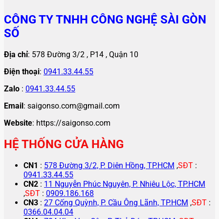
CÔNG TY TNHH CÔNG NGHỆ SÀI GÒN
SỐ
Địa chỉ
: 578 Đường 3/2 , P14 , Quận 10
Điện thoại
:
0941.33.44.55
Zalo
:
0941.33.44.55
Email
: saigonso.com@gmail.com
Website
: https://saigonso.com
HỆ THỐNG CỬA HÀNG
CN1
:
578 Đường 3/2, P. Diên Hồng, TP.HCM
,
SĐT
:
0941.33.44.55
CN2
:
11 Nguyễn Phúc Nguyên, P. Nhiêu Lộc, TP.HCM
,
SĐT
:
0909.186.168
CN3
:
27 Cống Quỳnh, P. Cầu Ông Lãnh, TP.HCM
,
SĐT
:
0366.04.04.04