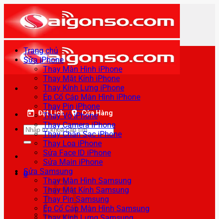
Bỏ
qua
nội
dung
Trang chủ
Sửa iPhone
Thay Màn Hình iPhone
Thay Mặt Kính iPhone
Thay Kính Lưng iPhone
Ép Cổ Cáp Màn Hình iPhone
Thay Pin iPhone
Đặt Lịch
Cửa Hàng
Thay Vỏ iPhone
Thay Camera iPhone
Tìm
Thay Chân Sạc iPhone
kiếm:
Thay Loa iPhone
Sửa Face ID iPhone
Sửa Main iPhone
Sửa Samsung
0
Thay Màn Hình Samsung
Thay Mặt Kính Samsung
Thay Pin Samsung
Ép Cổ Cáp Màn Hình Samsung
Thay Kính Lưng Samsung