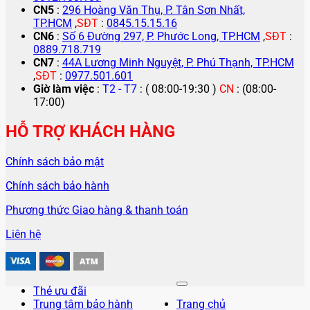
CN5
:
296 Hoàng Văn Thụ, P. Tân Sơn Nhất,
TP.HCM
,
SĐT
:
0845.15.15.16
CN6
:
Số 6 Đường 297, P. Phước Long, TP.HCM
,
SĐT
:
0889.718.719
CN7
:
44A Lương Minh Nguyệt, P. Phú Thạnh, TP.HCM
,
SĐT
:
0977.501.601
Giờ làm việc
:
T2 - T7
: ( 08:00-19:30 )
CN
: (08:00-
17:00)
HỖ TRỢ KHÁCH HÀNG
Chính sách bảo mật
Chính sách bảo hành
Phương thức Giao hàng & thanh toán
Liên hệ
Thẻ ưu đãi
Trung tâm bảo hành
Trang chủ