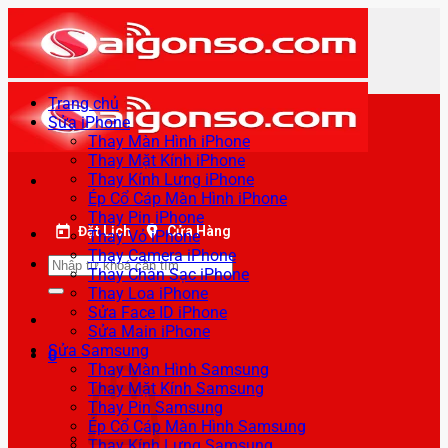
Bỏ
qua
nội
dung
Trang chủ
Sửa iPhone
Thay Màn Hình iPhone
Thay Mặt Kính iPhone
Thay Kính Lưng iPhone
Ép Cổ Cáp Màn Hình iPhone
Thay Pin iPhone
Đặt Lịch
Cửa Hàng
Thay Vỏ iPhone
Thay Camera iPhone
Tìm
Thay Chân Sạc iPhone
kiếm:
Thay Loa iPhone
Sửa Face ID iPhone
Sửa Main iPhone
Sửa Samsung
0
Thay Màn Hình Samsung
Thay Mặt Kính Samsung
Thay Pin Samsung
Ép Cổ Cáp Màn Hình Samsung
Thay Kính Lưng Samsung