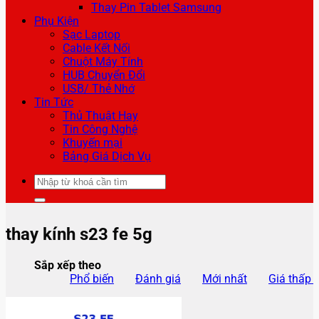
Thay Pin Tablet Samsung
Phụ Kiện
Sạc Laptop
Cable Kết Nối
Chuột Máy Tính
HUB Chuyển Đổi
USB/ Thẻ Nhớ
Tin Tức
Thủ Thuật Hay
Tin Công Nghệ
Khuyến mại
Bảng Giá Dịch Vụ
Tìm
kiếm:
thay kính s23 fe 5g
Sắp xếp theo
Phổ biến
Đánh giá
Mới nhất
Giá thấp 