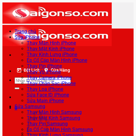
Bỏ
qua
nội
dung
Trang chủ
Sửa iPhone
Thay Màn Hình iPhone
Thay Mặt Kính iPhone
Thay Kính Lưng iPhone
Ép Cổ Cáp Màn Hình iPhone
Thay Pin iPhone
Đặt Lịch
Cửa Hàng
Thay Vỏ iPhone
Thay Camera iPhone
Tìm
Thay Chân Sạc iPhone
kiếm:
Thay Loa iPhone
Sửa Face ID iPhone
Sửa Main iPhone
Sửa Samsung
0
Thay Màn Hình Samsung
Thay Mặt Kính Samsung
Thay Pin Samsung
Ép Cổ Cáp Màn Hình Samsung
Thay Kính Lưng Samsung