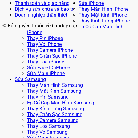
Thanh toán và giao hàng
Sửa iPhone
Dịch vụ sửa chữa và bảo trì
Thay Màn Hình iPhone
Doanh nghiệp thân thiết
Thay Mặt Kính iPhone
Thay Kính Lưng iPhone
© Bản quyền thuộc về baoduy.com
Ép Cổ Cáp Màn Hình
iPhone
Thay Pin iPhone
Thay Vỏ iPhone
Thay Camera iPhone
Thay Chân Sạc iPhone
Thay Loa iPhone
Sửa Face ID iPhone
Sửa Main iPhone
Sửa Samsung
Thay Màn Hình Samsung
Thay Mặt Kính Samsung
Thay Pin Samsung
Ép Cổ Cáp Màn Hình Samsung
Thay Kính Lưng Samsung
Thay Chân Sạc Samsung
Thay Camera Samsung
Thay Loa Samsung
Thay Vỏ Samsung
Sửa Main Samsung