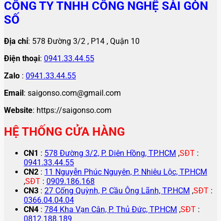
CÔNG TY TNHH CÔNG NGHỆ SÀI GÒN
SỐ
Địa chỉ
: 578 Đường 3/2 , P14 , Quận 10
Điện thoại
:
0941.33.44.55
Zalo
:
0941.33.44.55
Email
: saigonso.com@gmail.com
Website
: https://saigonso.com
HỆ THỐNG CỬA HÀNG
CN1
:
578 Đường 3/2, P. Diên Hồng, TP.HCM
,
SĐT
:
0941.33.44.55
CN2
:
11 Nguyễn Phúc Nguyên, P. Nhiêu Lộc, TP.HCM
,
SĐT
:
0909.186.168
CN3
:
27 Cống Quỳnh, P. Cầu Ông Lãnh, TP.HCM
,
SĐT
:
0366.04.04.04
CN4
:
784 Kha Vạn Cân, P. Thủ Đức, TP.HCM
,
SĐT
:
0812.188.189