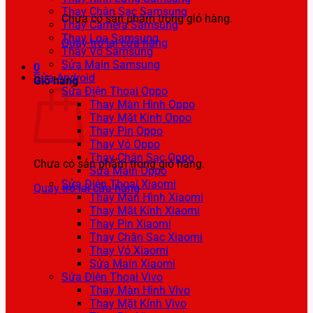
Thay Chân Sạc Samsung
Chưa có sản phẩm trong giỏ hàng.
Thay Camera Samsung
Thay Loa Samsung
Quay trở lại cửa hàng
Thay Vỏ Samsung
Sửa Main Samsung
0
Sửa Android
Giỏ hàng
Sửa Điện Thoại Oppo
Thay Màn Hình Oppo
Thay Mặt Kính Oppo
Thay Pin Oppo
Thay Vỏ Oppo
Thay Chân Sạc Oppo
Chưa có sản phẩm trong giỏ hàng.
Sửa Main Oppo
Sửa Điện Thoại Xiaomi
Quay trở lại cửa hàng
Thay Màn Hình Xiaomi
Thay Mặt Kính Xiaomi
Thay Pin Xiaomi
Thay Chân Sạc Xiaomi
Thay Vỏ Xiaomi
Sửa Main Xiaomi
Sửa Điện Thoại Vivo
Thay Màn Hình Vivo
Thay Mặt Kính Vivo