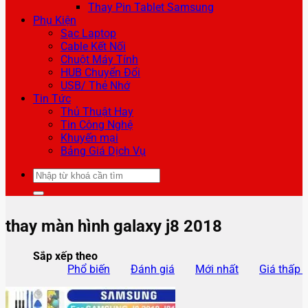
Thay Pin Tablet Samsung
Phụ Kiện
Sạc Laptop
Cable Kết Nối
Chuột Máy Tính
HUB Chuyển Đổi
USB/ Thẻ Nhớ
Tin Tức
Thủ Thuật Hay
Tin Công Nghệ
Khuyến mại
Bảng Giá Dịch Vụ
Tìm
kiếm:
thay màn hình galaxy j8 2018
Sắp xếp theo
Phổ biến
Đánh giá
Mới nhất
Giá thấp 