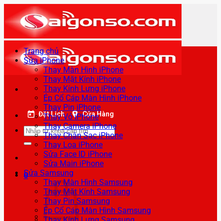
Bỏ
qua
nội
dung
Trang chủ
Sửa iPhone
Thay Màn Hình iPhone
Thay Mặt Kính iPhone
Thay Kính Lưng iPhone
Ép Cổ Cáp Màn Hình iPhone
Thay Pin iPhone
Đặt Lịch
Cửa Hàng
Thay Vỏ iPhone
Thay Camera iPhone
Tìm
Thay Chân Sạc iPhone
kiếm:
Thay Loa iPhone
Sửa Face ID iPhone
Sửa Main iPhone
Sửa Samsung
0
Thay Màn Hình Samsung
Thay Mặt Kính Samsung
Thay Pin Samsung
Ép Cổ Cáp Màn Hình Samsung
Thay Kính Lưng Samsung