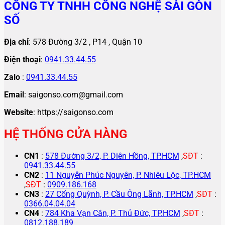
CÔNG TY TNHH CÔNG NGHỆ SÀI GÒN
SỐ
Địa chỉ
: 578 Đường 3/2 , P14 , Quận 10
Điện thoại
:
0941.33.44.55
Zalo
:
0941.33.44.55
Email
: saigonso.com@gmail.com
Website
: https://saigonso.com
HỆ THỐNG CỬA HÀNG
CN1
:
578 Đường 3/2, P. Diên Hồng, TP.HCM
,
SĐT
:
0941.33.44.55
CN2
:
11 Nguyễn Phúc Nguyên, P. Nhiêu Lộc, TP.HCM
,
SĐT
:
0909.186.168
CN3
:
27 Cống Quỳnh, P. Cầu Ông Lãnh, TP.HCM
,
SĐT
:
0366.04.04.04
CN4
:
784 Kha Vạn Cân, P. Thủ Đức, TP.HCM
,
SĐT
:
0812.188.189