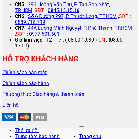
CN5
:
296 Hoàng Văn Thụ, P. Tân Sơn Nhất,
TP.HCM
,
SĐT
:
0845.15.15.16
CN6
:
Số 6 Đường 297, P. Phước Long, TP.HCM
,
SĐT
:
0889.718.719
CN7
:
44A Lương Minh Nguyệt, P. Phú Thạnh, TP.HCM
,
SĐT
:
0977.501.601
Giờ làm việc
:
T2 - T7
: ( 08:00-19:30 )
CN
: (08:00-
17:00)
HỖ TRỢ KHÁCH HÀNG
Chính sách bảo mật
Chính sách bảo hành
Phương thức Giao hàng & thanh toán
Liên hệ
Thẻ ưu đãi
Trung tâm bảo hành
Trang chủ