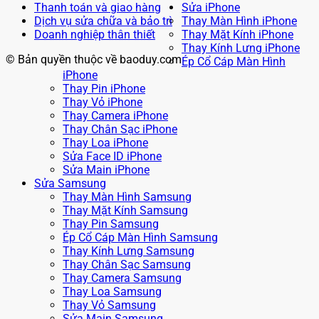
Thanh toán và giao hàng
Sửa iPhone
Dịch vụ sửa chữa và bảo trì
Thay Màn Hình iPhone
Doanh nghiệp thân thiết
Thay Mặt Kính iPhone
Thay Kính Lưng iPhone
© Bản quyền thuộc về baoduy.com
Ép Cổ Cáp Màn Hình
iPhone
Thay Pin iPhone
Thay Vỏ iPhone
Thay Camera iPhone
Thay Chân Sạc iPhone
Thay Loa iPhone
Sửa Face ID iPhone
Sửa Main iPhone
Sửa Samsung
Thay Màn Hình Samsung
Thay Mặt Kính Samsung
Thay Pin Samsung
Ép Cổ Cáp Màn Hình Samsung
Thay Kính Lưng Samsung
Thay Chân Sạc Samsung
Thay Camera Samsung
Thay Loa Samsung
Thay Vỏ Samsung
Sửa Main Samsung