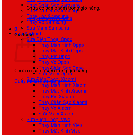
Thay Chân Sạc Samsung
Chưa có sản phẩm trong giỏ hàng.
Thay Camera Samsung
Thay Loa Samsung
Quay trở lại cửa hàng
Thay Vỏ Samsung
Sửa Main Samsung
0
Sửa Android
Giỏ hàng
Sửa Điện Thoại Oppo
Thay Màn Hình Oppo
Thay Mặt Kính Oppo
Thay Pin Oppo
Thay Vỏ Oppo
Thay Chân Sạc Oppo
Chưa có sản phẩm trong giỏ hàng.
Sửa Main Oppo
Sửa Điện Thoại Xiaomi
Quay trở lại cửa hàng
Thay Màn Hình Xiaomi
Thay Mặt Kính Xiaomi
Thay Pin Xiaomi
Thay Chân Sạc Xiaomi
Thay Vỏ Xiaomi
Sửa Main Xiaomi
Sửa Điện Thoại Vivo
Thay Màn Hình Vivo
Thay Mặt Kính Vivo