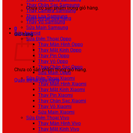
Thay Chân Sạc Samsung
Chưa có sản phẩm trong giỏ hàng.
Thay Camera Samsung
Thay Loa Samsung
Quay trở lại cửa hàng
Thay Vỏ Samsung
Sửa Main Samsung
0
Sửa Android
Giỏ hàng
Sửa Điện Thoại Oppo
Thay Màn Hình Oppo
Thay Mặt Kính Oppo
Thay Pin Oppo
Thay Vỏ Oppo
Thay Chân Sạc Oppo
Chưa có sản phẩm trong giỏ hàng.
Sửa Main Oppo
Sửa Điện Thoại Xiaomi
Quay trở lại cửa hàng
Thay Màn Hình Xiaomi
Thay Mặt Kính Xiaomi
Thay Pin Xiaomi
Thay Chân Sạc Xiaomi
Thay Vỏ Xiaomi
Sửa Main Xiaomi
Sửa Điện Thoại Vivo
Thay Màn Hình Vivo
Thay Mặt Kính Vivo