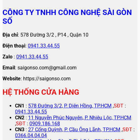
CÔNG TY TNHH CÔNG NGHỆ SÀI GÒN
SỐ
Địa chỉ
: 578 Đường 3/2 , P14 , Quận 10
Điện thoại
:
0941.33.44.55
Zalo
:
0941.33.44.55
Email
: saigonso.com@gmail.com
Website
: https://saigonso.com
HỆ THỐNG CỬA HÀNG
CN1
:
578 Đường 3/2, P. Diên Hồng, TP.HCM
,
SĐT
:
0941.33.44.55
CN2
:
11 Nguyễn Phúc Nguyên, P. Nhiêu Lộc, TP.HCM
,
SĐT
:
0909.186.168
CN3
:
27 Cống Quỳnh, P. Cầu Ông Lãnh, TP.HCM
,
SĐT
:
0366.04.04.04