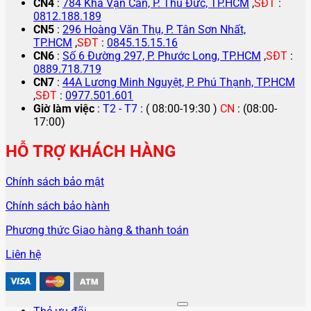
CN4
:
784 Kha Vạn Cân, P. Thủ Đức, TP.HCM
,
SĐT
:
0812.188.189
CN5
:
296 Hoàng Văn Thụ, P. Tân Sơn Nhất,
TP.HCM
,
SĐT
:
0845.15.15.16
CN6
:
Số 6 Đường 297, P. Phước Long, TP.HCM
,
SĐT
:
0889.718.719
CN7
:
44A Lương Minh Nguyệt, P. Phú Thạnh, TP.HCM
,
SĐT
:
0977.501.601
Giờ làm việc
:
T2 - T7
: ( 08:00-19:30 )
CN
: (08:00-
17:00)
HỖ TRỢ KHÁCH HÀNG
Chính sách bảo mật
Chính sách bảo hành
Phương thức Giao hàng & thanh toán
Liên hệ