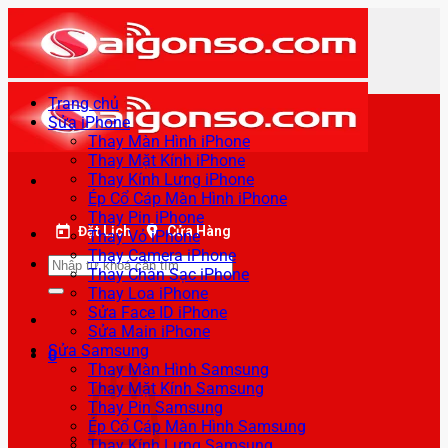
Bỏ
qua
nội
dung
Trang chủ
Sửa iPhone
Thay Màn Hình iPhone
Thay Mặt Kính iPhone
Thay Kính Lưng iPhone
Ép Cổ Cáp Màn Hình iPhone
Thay Pin iPhone
Đặt Lịch
Cửa Hàng
Thay Vỏ iPhone
Thay Camera iPhone
Tìm
Thay Chân Sạc iPhone
kiếm:
Thay Loa iPhone
Sửa Face ID iPhone
Sửa Main iPhone
Sửa Samsung
0
Thay Màn Hình Samsung
Thay Mặt Kính Samsung
Thay Pin Samsung
Ép Cổ Cáp Màn Hình Samsung
Thay Kính Lưng Samsung