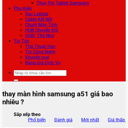
Thay Pin Tablet Samsung
Phụ Kiện
Sạc Laptop
Cable Kết Nối
Chuột Máy Tính
HUB Chuyển Đổi
USB/ Thẻ Nhớ
Tin Tức
Thủ Thuật Hay
Tin Công Nghệ
Khuyến mại
Bảng Giá Dịch Vụ
Tìm
kiếm:
thay màn hình samsung a51 giá bao
nhiêu ?
Sắp xếp theo
Phổ biến
Đánh giá
Mới nhất
Giá thấp 