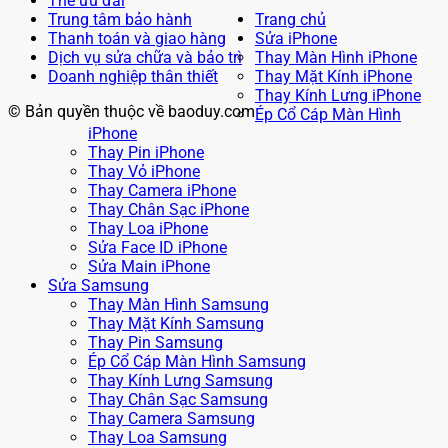
Thẻ ưu đãi
Trung tâm bảo hành
Trang chủ
Thanh toán và giao hàng
Sửa iPhone
Dịch vụ sửa chữa và bảo trì
Thay Màn Hình iPhone
Doanh nghiệp thân thiết
Thay Mặt Kính iPhone
Thay Kính Lưng iPhone
© Bản quyền thuộc về baoduy.com
Ép Cổ Cáp Màn Hình
iPhone
Thay Pin iPhone
Thay Vỏ iPhone
Thay Camera iPhone
Thay Chân Sạc iPhone
Thay Loa iPhone
Sửa Face ID iPhone
Sửa Main iPhone
Sửa Samsung
Thay Màn Hình Samsung
Thay Mặt Kính Samsung
Thay Pin Samsung
Ép Cổ Cáp Màn Hình Samsung
Thay Kính Lưng Samsung
Thay Chân Sạc Samsung
Thay Camera Samsung
Thay Loa Samsung