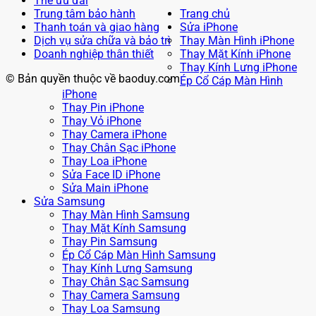
Thẻ ưu đãi
Trung tâm bảo hành
Trang chủ
Thanh toán và giao hàng
Sửa iPhone
Dịch vụ sửa chữa và bảo trì
Thay Màn Hình iPhone
Doanh nghiệp thân thiết
Thay Mặt Kính iPhone
Thay Kính Lưng iPhone
© Bản quyền thuộc về baoduy.com
Ép Cổ Cáp Màn Hình
iPhone
Thay Pin iPhone
Thay Vỏ iPhone
Thay Camera iPhone
Thay Chân Sạc iPhone
Thay Loa iPhone
Sửa Face ID iPhone
Sửa Main iPhone
Sửa Samsung
Thay Màn Hình Samsung
Thay Mặt Kính Samsung
Thay Pin Samsung
Ép Cổ Cáp Màn Hình Samsung
Thay Kính Lưng Samsung
Thay Chân Sạc Samsung
Thay Camera Samsung
Thay Loa Samsung