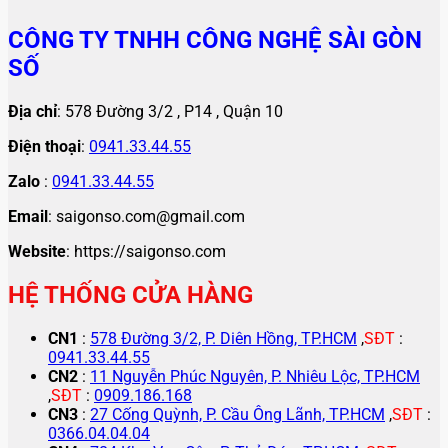
CÔNG TY TNHH CÔNG NGHỆ SÀI GÒN
SỐ
Địa chỉ
: 578 Đường 3/2 , P14 , Quận 10
Điện thoại
:
0941.33.44.55
Zalo
:
0941.33.44.55
Email
: saigonso.com@gmail.com
Website
: https://saigonso.com
HỆ THỐNG CỬA HÀNG
CN1
:
578 Đường 3/2, P. Diên Hồng, TP.HCM
,
SĐT
:
0941.33.44.55
CN2
:
11 Nguyễn Phúc Nguyên, P. Nhiêu Lộc, TP.HCM
,
SĐT
:
0909.186.168
CN3
:
27 Cống Quỳnh, P. Cầu Ông Lãnh, TP.HCM
,
SĐT
:
0366.04.04.04