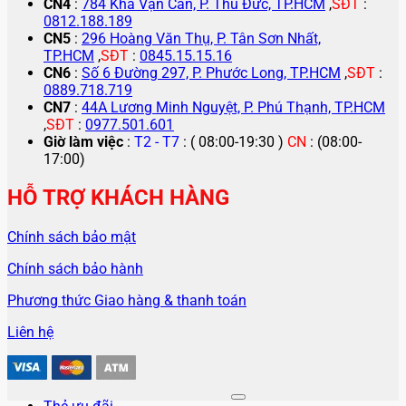
CN4
:
784 Kha Vạn Cân, P. Thủ Đức, TP.HCM
,
SĐT
:
0812.188.189
CN5
:
296 Hoàng Văn Thụ, P. Tân Sơn Nhất,
TP.HCM
,
SĐT
:
0845.15.15.16
CN6
:
Số 6 Đường 297, P. Phước Long, TP.HCM
,
SĐT
:
0889.718.719
CN7
:
44A Lương Minh Nguyệt, P. Phú Thạnh, TP.HCM
,
SĐT
:
0977.501.601
Giờ làm việc
:
T2 - T7
: ( 08:00-19:30 )
CN
: (08:00-
17:00)
HỖ TRỢ KHÁCH HÀNG
Chính sách bảo mật
Chính sách bảo hành
Phương thức Giao hàng & thanh toán
Liên hệ