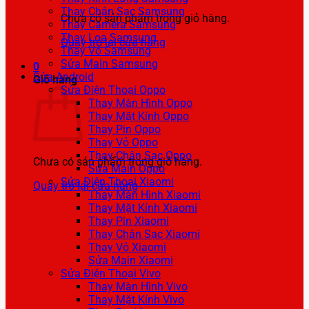
Thay Chân Sạc Samsung
Chưa có sản phẩm trong giỏ hàng.
Thay Camera Samsung
Thay Loa Samsung
Quay trở lại cửa hàng
Thay Vỏ Samsung
Sửa Main Samsung
0
Sửa Android
Giỏ hàng
Sửa Điện Thoại Oppo
Thay Màn Hình Oppo
Thay Mặt Kính Oppo
Thay Pin Oppo
Thay Vỏ Oppo
Thay Chân Sạc Oppo
Chưa có sản phẩm trong giỏ hàng.
Sửa Main Oppo
Sửa Điện Thoại Xiaomi
Quay trở lại cửa hàng
Thay Màn Hình Xiaomi
Thay Mặt Kính Xiaomi
Thay Pin Xiaomi
Thay Chân Sạc Xiaomi
Thay Vỏ Xiaomi
Sửa Main Xiaomi
Sửa Điện Thoại Vivo
Thay Màn Hình Vivo
Thay Mặt Kính Vivo