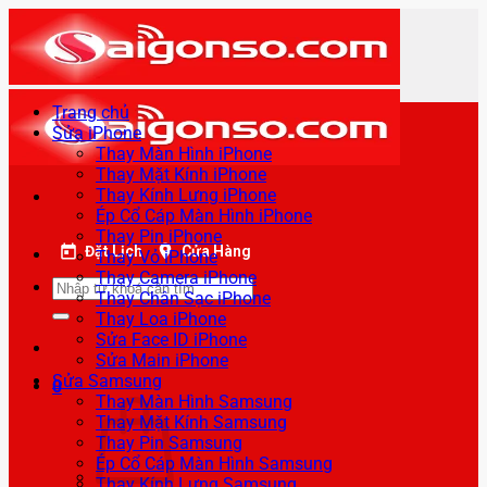
Bỏ
qua
nội
dung
Trang chủ
Sửa iPhone
Thay Màn Hình iPhone
Thay Mặt Kính iPhone
Thay Kính Lưng iPhone
Ép Cổ Cáp Màn Hình iPhone
Thay Pin iPhone
Đặt Lịch
Cửa Hàng
Thay Vỏ iPhone
Thay Camera iPhone
Tìm
Thay Chân Sạc iPhone
kiếm:
Thay Loa iPhone
Sửa Face ID iPhone
Sửa Main iPhone
Sửa Samsung
0
Thay Màn Hình Samsung
Thay Mặt Kính Samsung
Thay Pin Samsung
Ép Cổ Cáp Màn Hình Samsung
Thay Kính Lưng Samsung