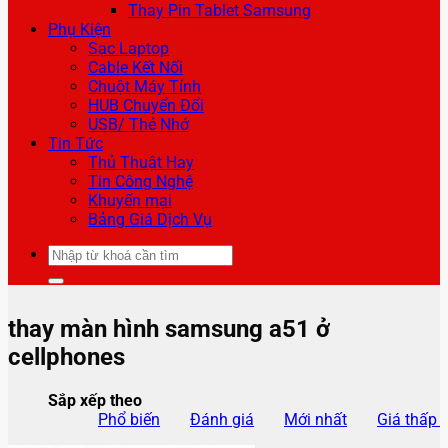
Thay Pin Tablet Samsung
Phụ Kiện
Sạc Laptop
Cable Kết Nối
Chuột Máy Tính
HUB Chuyển Đổi
USB/ Thẻ Nhớ
Tin Tức
Thủ Thuật Hay
Tin Công Nghệ
Khuyến mại
Bảng Giá Dịch Vụ
Tìm
kiếm:
thay màn hình samsung a51 ở
cellphones
Sắp xếp theo
Phổ biến
Đánh giá
Mới nhất
Giá thấp 