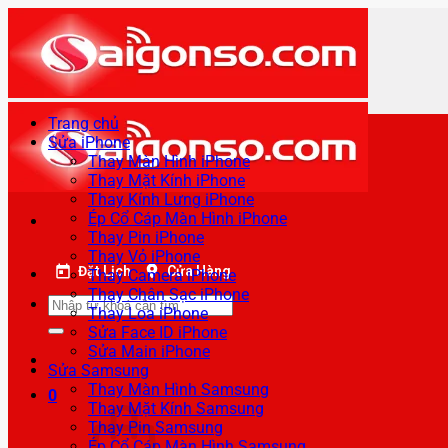
Bỏ
qua
nội
dung
Trang chủ
Sửa iPhone
Thay Màn Hình iPhone
Thay Mặt Kính iPhone
Thay Kính Lưng iPhone
Ép Cổ Cáp Màn Hình iPhone
Thay Pin iPhone
Thay Vỏ iPhone
Đặt Lịch
Cửa Hàng
Thay Camera iPhone
Thay Chân Sạc iPhone
Tìm
Thay Loa iPhone
kiếm:
Sửa Face ID iPhone
Sửa Main iPhone
Sửa Samsung
Thay Màn Hình Samsung
0
Thay Mặt Kính Samsung
Thay Pin Samsung
Ép Cổ Cáp Màn Hình Samsung