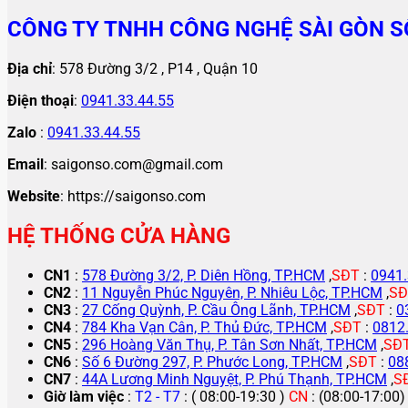
CÔNG TY TNHH CÔNG NGHỆ SÀI GÒN S
Địa chỉ
: 578 Đường 3/2 , P14 , Quận 10
Điện thoại
:
0941.33.44.55
Zalo
:
0941.33.44.55
Email
: saigonso.com@gmail.com
Website
: https://saigonso.com
HỆ THỐNG CỬA HÀNG
CN1
:
578 Đường 3/2, P. Diên Hồng, TP.HCM
,
SĐT
:
0941.
CN2
:
11 Nguyễn Phúc Nguyên, P. Nhiêu Lộc, TP.HCM
,
SĐ
CN3
:
27 Cống Quỳnh, P. Cầu Ông Lãnh, TP.HCM
,
SĐT
:
0
CN4
:
784 Kha Vạn Cân, P. Thủ Đức, TP.HCM
,
SĐT
:
0812
CN5
:
296 Hoàng Văn Thụ, P. Tân Sơn Nhất, TP.HCM
,
SĐ
CN6
:
Số 6 Đường 297, P. Phước Long, TP.HCM
,
SĐT
:
08
CN7
:
44A Lương Minh Nguyệt, P. Phú Thạnh, TP.HCM
,
S
Giờ làm việc
:
T2 - T7
: ( 08:00-19:30 )
CN
: (08:00-17:00)