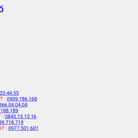
Ố
33.44.55
T
:
0909.186.168
366.04.04.04
.188.189
T
:
0845.15.15.16
89.718.719
ĐT
:
0977.501.601