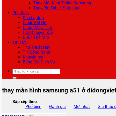
Thay Mặt Kính Tablet Samsung
Thay Pin Tablet Samsung
Phụ Kiện
Sạc Laptop
Cable Kết Nối
Chuột Máy Tính
HUB Chuyển Đổi
USB/ Thẻ Nhớ
Tin Tức
Thủ Thuật Hay
Tin Công Nghệ
Khuyến mại
Bảng Giá Dịch Vụ
Tìm
kiếm:
thay màn hình samsung a51 ở didongvie
Sắp xếp theo
Phổ biến
Đánh giá
Mới nhất
Giá thấp 