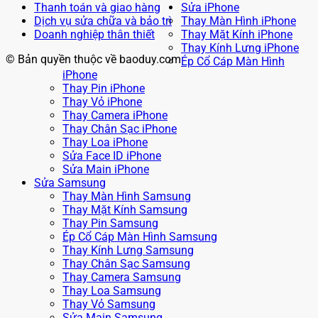
Thanh toán và giao hàng
Sửa iPhone
Dịch vụ sửa chữa và bảo trì
Thay Màn Hình iPhone
Doanh nghiệp thân thiết
Thay Mặt Kính iPhone
Thay Kính Lưng iPhone
© Bản quyền thuộc về baoduy.com
Ép Cổ Cáp Màn Hình
iPhone
Thay Pin iPhone
Thay Vỏ iPhone
Thay Camera iPhone
Thay Chân Sạc iPhone
Thay Loa iPhone
Sửa Face ID iPhone
Sửa Main iPhone
Sửa Samsung
Thay Màn Hình Samsung
Thay Mặt Kính Samsung
Thay Pin Samsung
Ép Cổ Cáp Màn Hình Samsung
Thay Kính Lưng Samsung
Thay Chân Sạc Samsung
Thay Camera Samsung
Thay Loa Samsung
Thay Vỏ Samsung
Sửa Main Samsung