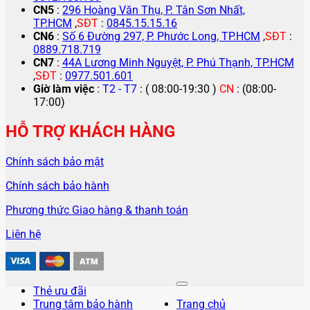
CN5
:
296 Hoàng Văn Thụ, P. Tân Sơn Nhất,
TP.HCM
,
SĐT
:
0845.15.15.16
CN6
:
Số 6 Đường 297, P. Phước Long, TP.HCM
,
SĐT
:
0889.718.719
CN7
:
44A Lương Minh Nguyệt, P. Phú Thạnh, TP.HCM
,
SĐT
:
0977.501.601
Giờ làm việc
:
T2 - T7
: ( 08:00-19:30 )
CN
: (08:00-
17:00)
HỖ TRỢ KHÁCH HÀNG
Chính sách bảo mật
Chính sách bảo hành
Phương thức Giao hàng & thanh toán
Liên hệ
Thẻ ưu đãi
Trung tâm bảo hành
Trang chủ