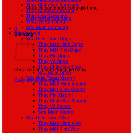
Thay Chân Sạc Samsung
Chưa có sản phẩm trong giỏ hàng.
Thay Camera Samsung
Thay Loa Samsung
Quay trở lại cửa hàng
Thay Vỏ Samsung
Sửa Main Samsung
0
Sửa Android
Giỏ hàng
Sửa Điện Thoại Oppo
Thay Màn Hình Oppo
Thay Mặt Kính Oppo
Thay Pin Oppo
Thay Vỏ Oppo
Thay Chân Sạc Oppo
Chưa có sản phẩm trong giỏ hàng.
Sửa Main Oppo
Sửa Điện Thoại Xiaomi
Quay trở lại cửa hàng
Thay Màn Hình Xiaomi
Thay Mặt Kính Xiaomi
Thay Pin Xiaomi
Thay Chân Sạc Xiaomi
Thay Vỏ Xiaomi
Sửa Main Xiaomi
Sửa Điện Thoại Vivo
Thay Màn Hình Vivo
Thay Mặt Kính Vivo