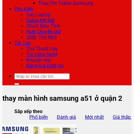
Thay Pin Tablet Samsung
Phụ Kiện
Sạc Laptop
Cable Kết Nối
Chuột Máy Tính
HUB Chuyển Đổi
USB/ Thẻ Nhớ
Tin Tức
Thủ Thuật Hay
Tin Công Nghệ
Khuyến mại
Bảng Giá Dịch Vụ
Tìm
kiếm:
thay màn hình samsung a51 ở quận 2
Sắp xếp theo
Phổ biến
Đánh giá
Mới nhất
Giá thấp 