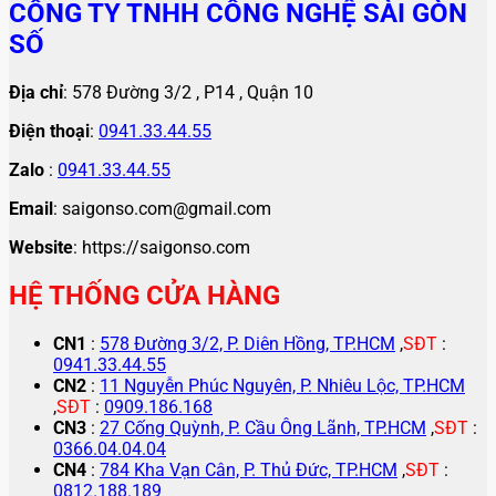
CÔNG TY TNHH CÔNG NGHỆ SÀI GÒN
SỐ
Địa chỉ
: 578 Đường 3/2 , P14 , Quận 10
Điện thoại
:
0941.33.44.55
Zalo
:
0941.33.44.55
Email
: saigonso.com@gmail.com
Website
: https://saigonso.com
HỆ THỐNG CỬA HÀNG
CN1
:
578 Đường 3/2, P. Diên Hồng, TP.HCM
,
SĐT
:
0941.33.44.55
CN2
:
11 Nguyễn Phúc Nguyên, P. Nhiêu Lộc, TP.HCM
,
SĐT
:
0909.186.168
CN3
:
27 Cống Quỳnh, P. Cầu Ông Lãnh, TP.HCM
,
SĐT
:
0366.04.04.04
CN4
:
784 Kha Vạn Cân, P. Thủ Đức, TP.HCM
,
SĐT
:
0812.188.189