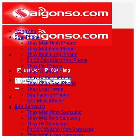
Bỏ
qua
nội
dung
Trang chủ
Sửa iPhone
Thay Màn Hình iPhone
Thay Mặt Kính iPhone
Thay Kính Lưng iPhone
Ép Cổ Cáp Màn Hình iPhone
Thay Pin iPhone
Đặt Lịch
Cửa Hàng
Thay Vỏ iPhone
Thay Camera iPhone
Tìm
Thay Chân Sạc iPhone
kiếm:
Thay Loa iPhone
Sửa Face ID iPhone
Sửa Main iPhone
Sửa Samsung
0
Thay Màn Hình Samsung
Thay Mặt Kính Samsung
Thay Pin Samsung
Ép Cổ Cáp Màn Hình Samsung
Thay Kính Lưng Samsung