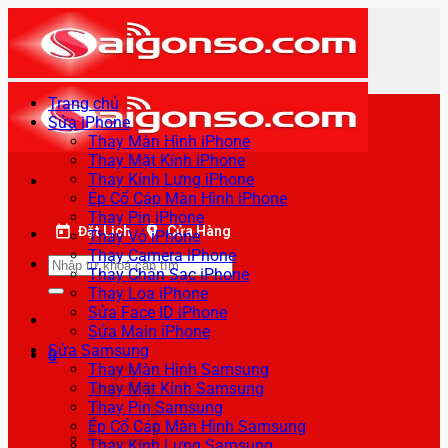
Bỏ
qua
nội
dung
Trang chủ
Sửa iPhone
Thay Màn Hình iPhone
Thay Mặt Kính iPhone
Thay Kính Lưng iPhone
Ép Cổ Cáp Màn Hình iPhone
Thay Pin iPhone
Đặt Lịch
Cửa Hàng
Thay Vỏ iPhone
Thay Camera iPhone
Tìm
Thay Chân Sạc iPhone
kiếm:
Thay Loa iPhone
Sửa Face ID iPhone
Sửa Main iPhone
Sửa Samsung
0
Thay Màn Hình Samsung
Thay Mặt Kính Samsung
Thay Pin Samsung
Ép Cổ Cáp Màn Hình Samsung
Thay Kính Lưng Samsung