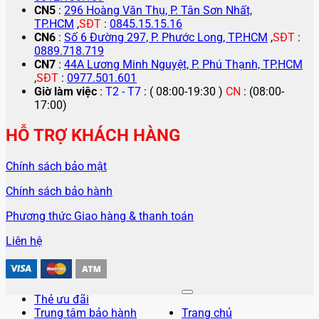
CN5
:
296 Hoàng Văn Thụ, P. Tân Sơn Nhất,
TP.HCM
,
SĐT
:
0845.15.15.16
CN6
:
Số 6 Đường 297, P. Phước Long, TP.HCM
,
SĐT
:
0889.718.719
CN7
:
44A Lương Minh Nguyệt, P. Phú Thạnh, TP.HCM
,
SĐT
:
0977.501.601
Giờ làm việc
:
T2 - T7
: ( 08:00-19:30 )
CN
: (08:00-
17:00)
HỖ TRỢ KHÁCH HÀNG
Chính sách bảo mật
Chính sách bảo hành
Phương thức Giao hàng & thanh toán
Liên hệ
Thẻ ưu đãi
Trung tâm bảo hành
Trang chủ