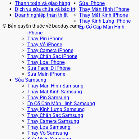
Thanh toán và giao hàng
Sửa iPhone
Dịch vụ sửa chữa và bảo trì
Thay Màn Hình iPhone
Doanh nghiệp thân thiết
Thay Mặt Kính iPhone
Thay Kính Lưng iPhone
© Bản quyền thuộc về baoduy.com
Ép Cổ Cáp Màn Hình
iPhone
Thay Pin iPhone
Thay Vỏ iPhone
Thay Camera iPhone
Thay Chân Sạc iPhone
Thay Loa iPhone
Sửa Face ID iPhone
Sửa Main iPhone
Sửa Samsung
Thay Màn Hình Samsung
Thay Mặt Kính Samsung
Thay Pin Samsung
Ép Cổ Cáp Màn Hình Samsung
Thay Kính Lưng Samsung
Thay Chân Sạc Samsung
Thay Camera Samsung
Thay Loa Samsung
Thay Vỏ Samsung
Sửa Main Samsung