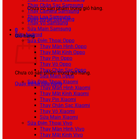
Thay Chân Sạc Samsung
Chưa có sản phẩm trong giỏ hàng.
Thay Camera Samsung
Thay Loa Samsung
Quay trở lại cửa hàng
Thay Vỏ Samsung
Sửa Main Samsung
0
Sửa Android
Giỏ hàng
Sửa Điện Thoại Oppo
Thay Màn Hình Oppo
Thay Mặt Kính Oppo
Thay Pin Oppo
Thay Vỏ Oppo
Thay Chân Sạc Oppo
Chưa có sản phẩm trong giỏ hàng.
Sửa Main Oppo
Sửa Điện Thoại Xiaomi
Quay trở lại cửa hàng
Thay Màn Hình Xiaomi
Thay Mặt Kính Xiaomi
Thay Pin Xiaomi
Thay Chân Sạc Xiaomi
Thay Vỏ Xiaomi
Sửa Main Xiaomi
Sửa Điện Thoại Vivo
Thay Màn Hình Vivo
Thay Mặt Kính Vivo