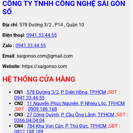
CÔNG TY TNHH CÔNG NGHỆ SÀI GÒN
SỐ
Địa chỉ
: 578 Đường 3/2 , P14 , Quận 10
Điện thoại
:
0941.33.44.55
Zalo
:
0941.33.44.55
Email
: saigonso.com@gmail.com
Website
: https://saigonso.com
HỆ THỐNG CỬA HÀNG
CN1
:
578 Đường 3/2, P. Diên Hồng, TP.HCM
,
SĐT
:
0941.33.44.55
CN2
:
11 Nguyễn Phúc Nguyên, P. Nhiêu Lộc, TP.HCM
,
SĐT
:
0909.186.168
CN3
:
27 Cống Quỳnh, P. Cầu Ông Lãnh, TP.HCM
,
SĐT
:
0366.04.04.04
CN4
:
784 Kha Vạn Cân, P. Thủ Đức, TP.HCM
,
SĐT
:
0812.188.189