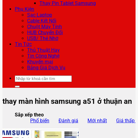
Thay Pin Tablet Samsung
Phụ Kiện
Sạc Laptop
Cable Kết Nối
Chuột Máy Tính
HUB Chuyển Đổi
USB/ Thẻ Nhớ
Tin Tức
Thủ Thuật Hay
Tin Công Nghệ
Khuyến mại
Bảng Giá Dịch Vụ
Tìm
kiếm:
thay màn hình samsung a51 ở thuận an
Sắp xếp theo
Phổ biến
Đánh giá
Mới nhất
Giá thấp 