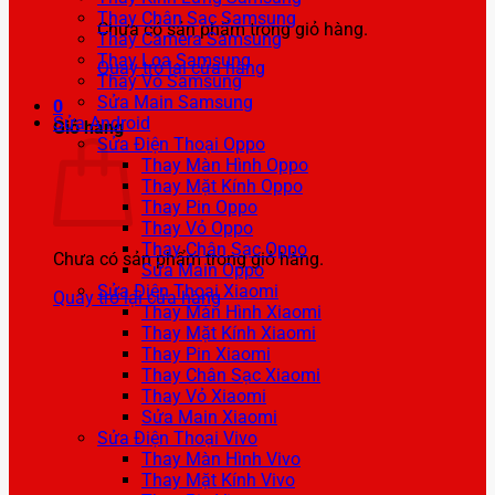
Thay Chân Sạc Samsung
Chưa có sản phẩm trong giỏ hàng.
Thay Camera Samsung
Thay Loa Samsung
Quay trở lại cửa hàng
Thay Vỏ Samsung
Sửa Main Samsung
0
Sửa Android
Giỏ hàng
Sửa Điện Thoại Oppo
Thay Màn Hình Oppo
Thay Mặt Kính Oppo
Thay Pin Oppo
Thay Vỏ Oppo
Thay Chân Sạc Oppo
Chưa có sản phẩm trong giỏ hàng.
Sửa Main Oppo
Sửa Điện Thoại Xiaomi
Quay trở lại cửa hàng
Thay Màn Hình Xiaomi
Thay Mặt Kính Xiaomi
Thay Pin Xiaomi
Thay Chân Sạc Xiaomi
Thay Vỏ Xiaomi
Sửa Main Xiaomi
Sửa Điện Thoại Vivo
Thay Màn Hình Vivo
Thay Mặt Kính Vivo