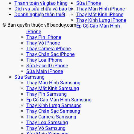
Thanh toán và giao hàng
Sửa iPhone
Dịch vụ sửa chữa và bảo trì
Thay Màn Hình iPhone
Doanh nghiệp thân thiết
Thay Mặt Kính iPhone
Thay Kính Lưng iPhone
© Bản quyền thuộc về baoduy.com
Ép Cổ Cáp Màn Hình
iPhone
Thay Pin iPhone
Thay Vỏ iPhone
Thay Camera iPhone
Thay Chân Sạc iPhone
Thay Loa iPhone
Sửa Face ID iPhone
Sửa Main iPhone
Sửa Samsung
Thay Màn Hình Samsung
Thay Mặt Kính Samsung
Thay Pin Samsung
Ép Cổ Cáp Màn Hình Samsung
Thay Kính Lưng Samsung
Thay Chân Sạc Samsung
Thay Camera Samsung
Thay Loa Samsung
Thay Vỏ Samsung
Sửa Main Samsung