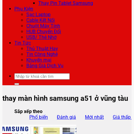
Thay Pin Tablet Samsung
Phụ Kiện
Sạc Laptop
Cable Kết Nối
Chuột Máy Tính
HUB Chuyển Đổi
USB/ Thẻ Nhớ
Tin Tức
Thủ Thuật Hay
Tin Công Nghệ
Khuyến mại
Bảng Giá Dịch Vụ
Tìm
kiếm:
thay màn hình samsung a51 ở vũng tàu
Sắp xếp theo
Phổ biến
Đánh giá
Mới nhất
Giá thấp 