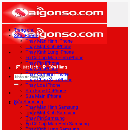
Bỏ
qua
nội
dung
Trang chủ
Sửa iPhone
Thay Màn Hình iPhone
Thay Mặt Kính iPhone
Thay Kính Lưng iPhone
Ép Cổ Cáp Màn Hình iPhone
Thay Pin iPhone
Đặt Lịch
Cửa Hàng
Thay Vỏ iPhone
Thay Camera iPhone
Tìm
Thay Chân Sạc iPhone
kiếm:
Thay Loa iPhone
Sửa Face ID iPhone
Sửa Main iPhone
Sửa Samsung
0
Thay Màn Hình Samsung
Thay Mặt Kính Samsung
Thay Pin Samsung
Ép Cổ Cáp Màn Hình Samsung
Thay Kính Lưng Samsung