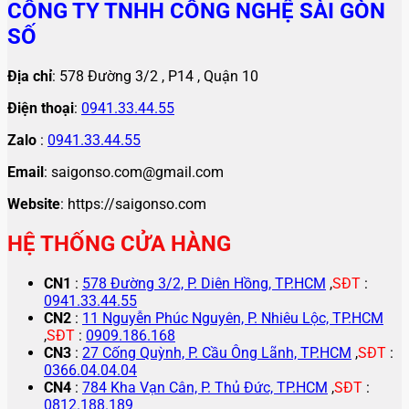
CÔNG TY TNHH CÔNG NGHỆ SÀI GÒN
SỐ
Địa chỉ
: 578 Đường 3/2 , P14 , Quận 10
Điện thoại
:
0941.33.44.55
Zalo
:
0941.33.44.55
Email
: saigonso.com@gmail.com
Website
: https://saigonso.com
HỆ THỐNG CỬA HÀNG
CN1
:
578 Đường 3/2, P. Diên Hồng, TP.HCM
,
SĐT
:
0941.33.44.55
CN2
:
11 Nguyễn Phúc Nguyên, P. Nhiêu Lộc, TP.HCM
,
SĐT
:
0909.186.168
CN3
:
27 Cống Quỳnh, P. Cầu Ông Lãnh, TP.HCM
,
SĐT
:
0366.04.04.04
CN4
:
784 Kha Vạn Cân, P. Thủ Đức, TP.HCM
,
SĐT
:
0812.188.189