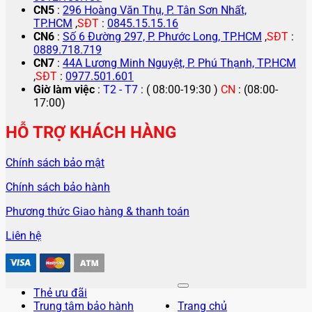
CN5
:
296 Hoàng Văn Thụ, P. Tân Sơn Nhất,
TP.HCM
,
SĐT
:
0845.15.15.16
CN6
:
Số 6 Đường 297, P. Phước Long, TP.HCM
,
SĐT
:
0889.718.719
CN7
:
44A Lương Minh Nguyệt, P. Phú Thạnh, TP.HCM
,
SĐT
:
0977.501.601
Giờ làm việc
:
T2 - T7
: ( 08:00-19:30 )
CN
: (08:00-
17:00)
HỖ TRỢ KHÁCH HÀNG
Chính sách bảo mật
Chính sách bảo hành
Phương thức Giao hàng & thanh toán
Liên hệ
Thẻ ưu đãi
Trung tâm bảo hành
Trang chủ