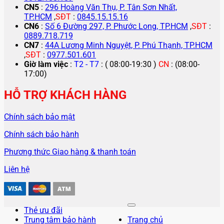
CN5
:
296 Hoàng Văn Thụ, P. Tân Sơn Nhất,
TP.HCM
,
SĐT
:
0845.15.15.16
CN6
:
Số 6 Đường 297, P. Phước Long, TP.HCM
,
SĐT
:
0889.718.719
CN7
:
44A Lương Minh Nguyệt, P. Phú Thạnh, TP.HCM
,
SĐT
:
0977.501.601
Giờ làm việc
:
T2 - T7
: ( 08:00-19:30 )
CN
: (08:00-
17:00)
HỖ TRỢ KHÁCH HÀNG
Chính sách bảo mật
Chính sách bảo hành
Phương thức Giao hàng & thanh toán
Liên hệ
Thẻ ưu đãi
Trung tâm bảo hành
Trang chủ