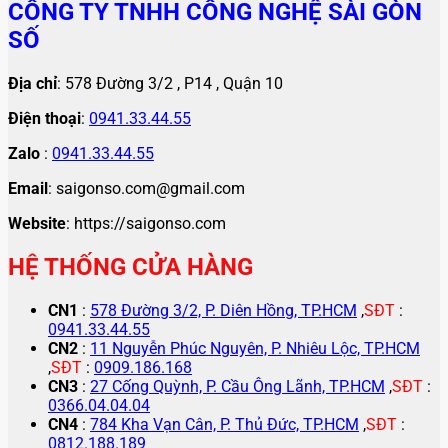
CÔNG TY TNHH CÔNG NGHỆ SÀI GÒN
SỐ
Địa chỉ
: 578 Đường 3/2 , P14 , Quận 10
Điện thoại
:
0941.33.44.55
Zalo
:
0941.33.44.55
Email
: saigonso.com@gmail.com
Website
: https://saigonso.com
HỆ THỐNG CỬA HÀNG
CN1
:
578 Đường 3/2, P. Diên Hồng, TP.HCM
,
SĐT
:
0941.33.44.55
CN2
:
11 Nguyễn Phúc Nguyên, P. Nhiêu Lộc, TP.HCM
,
SĐT
:
0909.186.168
CN3
:
27 Cống Quỳnh, P. Cầu Ông Lãnh, TP.HCM
,
SĐT
:
0366.04.04.04
CN4
:
784 Kha Vạn Cân, P. Thủ Đức, TP.HCM
,
SĐT
:
0812.188.189