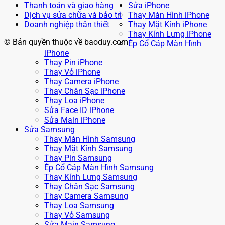
Thanh toán và giao hàng
Sửa iPhone
Dịch vụ sửa chữa và bảo trì
Thay Màn Hình iPhone
Doanh nghiệp thân thiết
Thay Mặt Kính iPhone
Thay Kính Lưng iPhone
© Bản quyền thuộc về baoduy.com
Ép Cổ Cáp Màn Hình
iPhone
Thay Pin iPhone
Thay Vỏ iPhone
Thay Camera iPhone
Thay Chân Sạc iPhone
Thay Loa iPhone
Sửa Face ID iPhone
Sửa Main iPhone
Sửa Samsung
Thay Màn Hình Samsung
Thay Mặt Kính Samsung
Thay Pin Samsung
Ép Cổ Cáp Màn Hình Samsung
Thay Kính Lưng Samsung
Thay Chân Sạc Samsung
Thay Camera Samsung
Thay Loa Samsung
Thay Vỏ Samsung
Sửa Main Samsung