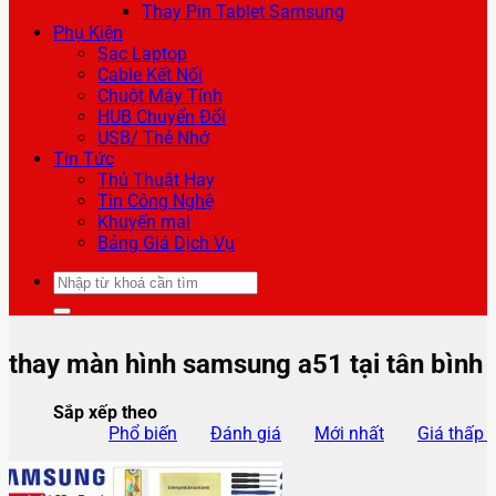
Thay Pin Tablet Samsung
Phụ Kiện
Sạc Laptop
Cable Kết Nối
Chuột Máy Tính
HUB Chuyển Đổi
USB/ Thẻ Nhớ
Tin Tức
Thủ Thuật Hay
Tin Công Nghệ
Khuyến mại
Bảng Giá Dịch Vụ
Tìm
kiếm:
thay màn hình samsung a51 tại tân bình
Sắp xếp theo
Phổ biến
Đánh giá
Mới nhất
Giá thấp 