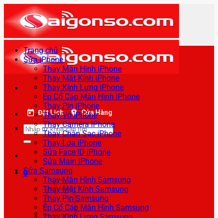
Bỏ
qua
nội
dung
Trang chủ
Sửa iPhone
Thay Màn Hình iPhone
Thay Mặt Kính iPhone
Thay Kính Lưng iPhone
Ép Cổ Cáp Màn Hình iPhone
Thay Pin iPhone
Đặt Lịch
Cửa Hàng
Thay Vỏ iPhone
Thay Camera iPhone
Tìm
Thay Chân Sạc iPhone
kiếm:
Thay Loa iPhone
Sửa Face ID iPhone
Sửa Main iPhone
Sửa Samsung
0
Thay Màn Hình Samsung
Thay Mặt Kính Samsung
Thay Pin Samsung
Ép Cổ Cáp Màn Hình Samsung
Thay Kính Lưng Samsung