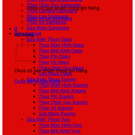
Thay Chân Sạc Samsung
Chưa có sản phẩm trong giỏ hàng.
Thay Camera Samsung
Thay Loa Samsung
Quay trở lại cửa hàng
Thay Vỏ Samsung
Sửa Main Samsung
0
Sửa Android
Giỏ hàng
Sửa Điện Thoại Oppo
Thay Màn Hình Oppo
Thay Mặt Kính Oppo
Thay Pin Oppo
Thay Vỏ Oppo
Thay Chân Sạc Oppo
Chưa có sản phẩm trong giỏ hàng.
Sửa Main Oppo
Sửa Điện Thoại Xiaomi
Quay trở lại cửa hàng
Thay Màn Hình Xiaomi
Thay Mặt Kính Xiaomi
Thay Pin Xiaomi
Thay Chân Sạc Xiaomi
Thay Vỏ Xiaomi
Sửa Main Xiaomi
Sửa Điện Thoại Vivo
Thay Màn Hình Vivo
Thay Mặt Kính Vivo