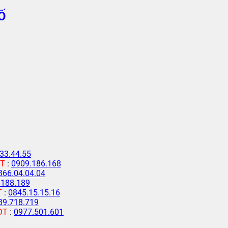
Ố
33.44.55
T
:
0909.186.168
366.04.04.04
.188.189
T
:
0845.15.15.16
89.718.719
ĐT
:
0977.501.601