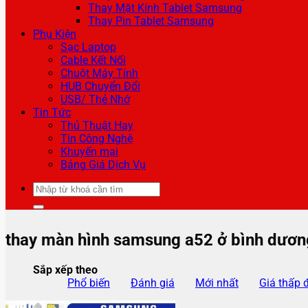
Thay Mặt Kính Tablet Samsung
Thay Pin Tablet Samsung
Phụ Kiện
Sạc Laptop
Cable Kết Nối
Chuột Máy Tính
HUB Chuyển Đổi
USB/ Thẻ Nhớ
Tin Tức
Thủ Thuật Hay
Tin Công Nghệ
Khuyến mại
Bảng Giá Dịch Vụ
Tìm
kiếm:
thay màn hình samsung a52 ở bình dươn
Sắp xếp theo
Phổ biến
Đánh giá
Mới nhất
Giá thấp 