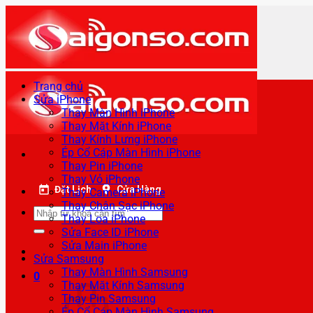
Bỏ
qua
nội
dung
Trang chủ
Sửa iPhone
Thay Màn Hình iPhone
Thay Mặt Kính iPhone
Thay Kính Lưng iPhone
Ép Cổ Cáp Màn Hình iPhone
Thay Pin iPhone
Thay Vỏ iPhone
Đặt Lịch
Cửa Hàng
Thay Camera iPhone
Thay Chân Sạc iPhone
Tìm
Thay Loa iPhone
kiếm:
Sửa Face ID iPhone
Sửa Main iPhone
Sửa Samsung
Thay Màn Hình Samsung
0
Thay Mặt Kính Samsung
Thay Pin Samsung
Ép Cổ Cáp Màn Hình Samsung