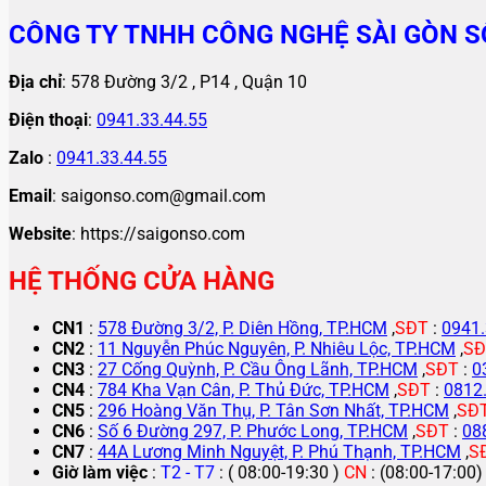
CÔNG TY TNHH CÔNG NGHỆ SÀI GÒN S
Địa chỉ
: 578 Đường 3/2 , P14 , Quận 10
Điện thoại
:
0941.33.44.55
Zalo
:
0941.33.44.55
Email
: saigonso.com@gmail.com
Website
: https://saigonso.com
HỆ THỐNG CỬA HÀNG
CN1
:
578 Đường 3/2, P. Diên Hồng, TP.HCM
,
SĐT
:
0941.
CN2
:
11 Nguyễn Phúc Nguyên, P. Nhiêu Lộc, TP.HCM
,
SĐ
CN3
:
27 Cống Quỳnh, P. Cầu Ông Lãnh, TP.HCM
,
SĐT
:
0
CN4
:
784 Kha Vạn Cân, P. Thủ Đức, TP.HCM
,
SĐT
:
0812
CN5
:
296 Hoàng Văn Thụ, P. Tân Sơn Nhất, TP.HCM
,
SĐ
CN6
:
Số 6 Đường 297, P. Phước Long, TP.HCM
,
SĐT
:
08
CN7
:
44A Lương Minh Nguyệt, P. Phú Thạnh, TP.HCM
,
S
Giờ làm việc
:
T2 - T7
: ( 08:00-19:30 )
CN
: (08:00-17:00)