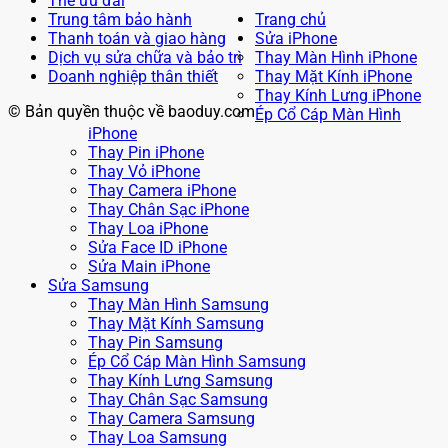
Thẻ ưu đãi
Trung tâm bảo hành
Trang chủ
Thanh toán và giao hàng
Sửa iPhone
Dịch vụ sửa chữa và bảo trì
Thay Màn Hình iPhone
Doanh nghiệp thân thiết
Thay Mặt Kính iPhone
Thay Kính Lưng iPhone
© Bản quyền thuộc về baoduy.com
Ép Cổ Cáp Màn Hình
iPhone
Thay Pin iPhone
Thay Vỏ iPhone
Thay Camera iPhone
Thay Chân Sạc iPhone
Thay Loa iPhone
Sửa Face ID iPhone
Sửa Main iPhone
Sửa Samsung
Thay Màn Hình Samsung
Thay Mặt Kính Samsung
Thay Pin Samsung
Ép Cổ Cáp Màn Hình Samsung
Thay Kính Lưng Samsung
Thay Chân Sạc Samsung
Thay Camera Samsung
Thay Loa Samsung