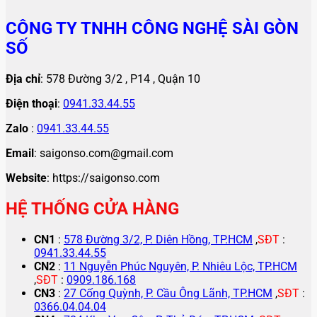
CÔNG TY TNHH CÔNG NGHỆ SÀI GÒN
SỐ
Địa chỉ
: 578 Đường 3/2 , P14 , Quận 10
Điện thoại
:
0941.33.44.55
Zalo
:
0941.33.44.55
Email
: saigonso.com@gmail.com
Website
: https://saigonso.com
HỆ THỐNG CỬA HÀNG
CN1
:
578 Đường 3/2, P. Diên Hồng, TP.HCM
,
SĐT
:
0941.33.44.55
CN2
:
11 Nguyễn Phúc Nguyên, P. Nhiêu Lộc, TP.HCM
,
SĐT
:
0909.186.168
CN3
:
27 Cống Quỳnh, P. Cầu Ông Lãnh, TP.HCM
,
SĐT
:
0366.04.04.04