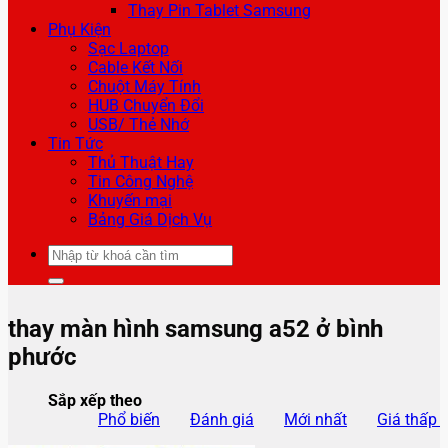
Thay Pin Tablet Samsung
Phụ Kiện
Sạc Laptop
Cable Kết Nối
Chuột Máy Tính
HUB Chuyển Đổi
USB/ Thẻ Nhớ
Tin Tức
Thủ Thuật Hay
Tin Công Nghệ
Khuyến mại
Bảng Giá Dịch Vụ
Tìm
kiếm:
thay màn hình samsung a52 ở bình
phước
Sắp xếp theo
Phổ biến
Đánh giá
Mới nhất
Giá thấp 