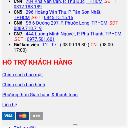
CN4
:
784 Kha Vạn Cân, P. Thủ Đức, TP.HCM
,
SĐT
:
0812.188.189
CN5
:
296 Hoàng Văn Thụ, P. Tân Sơn Nhất,
TP.HCM
,
SĐT
:
0845.15.15.16
CN6
:
Số 6 Đường 297, P. Phước Long, TP.HCM
,
SĐT
:
0889.718.719
CN7
:
44A Lương Minh Nguyệt, P. Phú Thạnh, TP.HCM
,
SĐT
:
0977.501.601
Giờ làm việc
:
T2 - T7
: ( 08:00-19:30 )
CN
: (08:00-
17:00)
HỖ TRỢ KHÁCH HÀNG
Chính sách bảo mật
Chính sách bảo hành
Phương thức Giao hàng & thanh toán
Liên hệ