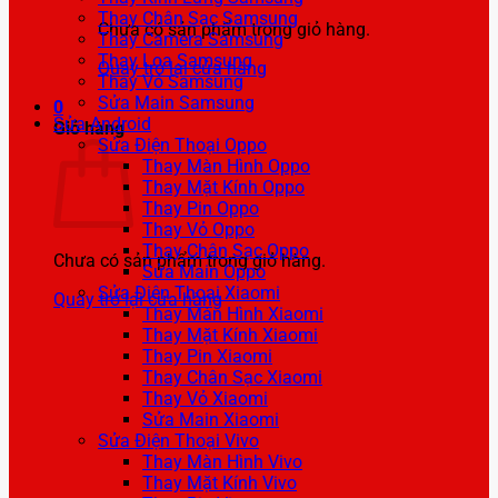
Thay Chân Sạc Samsung
Chưa có sản phẩm trong giỏ hàng.
Thay Camera Samsung
Thay Loa Samsung
Quay trở lại cửa hàng
Thay Vỏ Samsung
Sửa Main Samsung
0
Sửa Android
Giỏ hàng
Sửa Điện Thoại Oppo
Thay Màn Hình Oppo
Thay Mặt Kính Oppo
Thay Pin Oppo
Thay Vỏ Oppo
Thay Chân Sạc Oppo
Chưa có sản phẩm trong giỏ hàng.
Sửa Main Oppo
Sửa Điện Thoại Xiaomi
Quay trở lại cửa hàng
Thay Màn Hình Xiaomi
Thay Mặt Kính Xiaomi
Thay Pin Xiaomi
Thay Chân Sạc Xiaomi
Thay Vỏ Xiaomi
Sửa Main Xiaomi
Sửa Điện Thoại Vivo
Thay Màn Hình Vivo
Thay Mặt Kính Vivo