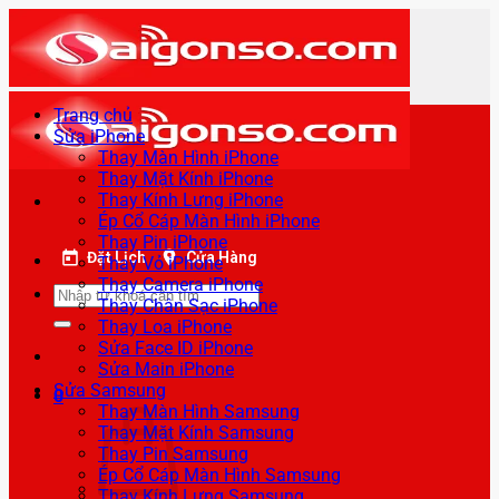
Bỏ
qua
nội
dung
Trang chủ
Sửa iPhone
Thay Màn Hình iPhone
Thay Mặt Kính iPhone
Thay Kính Lưng iPhone
Ép Cổ Cáp Màn Hình iPhone
Thay Pin iPhone
Đặt Lịch
Cửa Hàng
Thay Vỏ iPhone
Thay Camera iPhone
Tìm
Thay Chân Sạc iPhone
kiếm:
Thay Loa iPhone
Sửa Face ID iPhone
Sửa Main iPhone
Sửa Samsung
0
Thay Màn Hình Samsung
Thay Mặt Kính Samsung
Thay Pin Samsung
Ép Cổ Cáp Màn Hình Samsung
Thay Kính Lưng Samsung