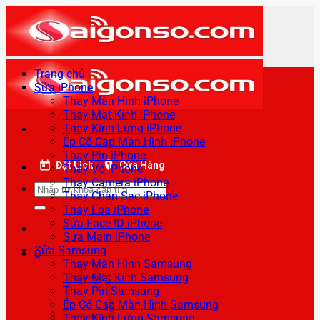
Bỏ
qua
nội
dung
Trang chủ
Sửa iPhone
Thay Màn Hình iPhone
Thay Mặt Kính iPhone
Thay Kính Lưng iPhone
Ép Cổ Cáp Màn Hình iPhone
Thay Pin iPhone
Đặt Lịch
Cửa Hàng
Thay Vỏ iPhone
Thay Camera iPhone
Tìm
Thay Chân Sạc iPhone
kiếm:
Thay Loa iPhone
Sửa Face ID iPhone
Sửa Main iPhone
Sửa Samsung
0
Thay Màn Hình Samsung
Thay Mặt Kính Samsung
Thay Pin Samsung
Ép Cổ Cáp Màn Hình Samsung
Thay Kính Lưng Samsung