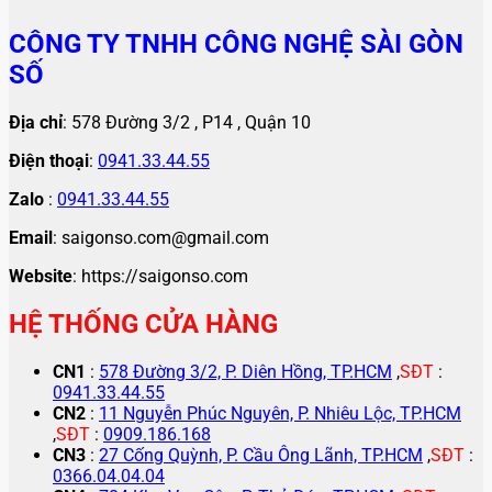
CÔNG TY TNHH CÔNG NGHỆ SÀI GÒN
SỐ
Địa chỉ
: 578 Đường 3/2 , P14 , Quận 10
Điện thoại
:
0941.33.44.55
Zalo
:
0941.33.44.55
Email
: saigonso.com@gmail.com
Website
: https://saigonso.com
HỆ THỐNG CỬA HÀNG
CN1
:
578 Đường 3/2, P. Diên Hồng, TP.HCM
,
SĐT
:
0941.33.44.55
CN2
:
11 Nguyễn Phúc Nguyên, P. Nhiêu Lộc, TP.HCM
,
SĐT
:
0909.186.168
CN3
:
27 Cống Quỳnh, P. Cầu Ông Lãnh, TP.HCM
,
SĐT
:
0366.04.04.04