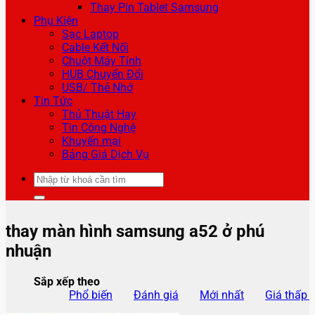
Thay Pin Tablet Samsung
Phụ Kiện
Sạc Laptop
Cable Kết Nối
Chuột Máy Tính
HUB Chuyển Đổi
USB/ Thẻ Nhớ
Tin Tức
Thủ Thuật Hay
Tin Công Nghệ
Khuyến mại
Bảng Giá Dịch Vụ
Tìm
kiếm:
thay màn hình samsung a52 ở phú
nhuận
Sắp xếp theo
Phổ biến
Đánh giá
Mới nhất
Giá thấp 