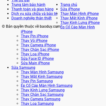
Thẻ ưu đãi
Trung tâm bảo hành
Trang chủ
Thanh toán và giao hàng
Sửa iPhone
Dịch vụ sửa chữa và bảo trì
Thay Màn Hình iPhone
Doanh nghiệp thân thiết
Thay Mặt Kính iPhone
Thay Kính Lưng iPhone
© Bản quyền thuộc về baoduy.com
Ép Cổ Cáp Màn Hình
iPhone
Thay Pin iPhone
Thay Vỏ iPhone
Thay Camera iPhone
Thay Chân Sạc iPhone
Thay Loa iPhone
Sửa Face ID iPhone
Sửa Main iPhone
Sửa Samsung
Thay Màn Hình Samsung
Thay Mặt Kính Samsung
Thay Pin Samsung
Ép Cổ Cáp Màn Hình Samsung
Thay Kính Lưng Samsung
Thay Chân Sạc Samsung
Thay Camera Samsung
Thay Loa Samsung