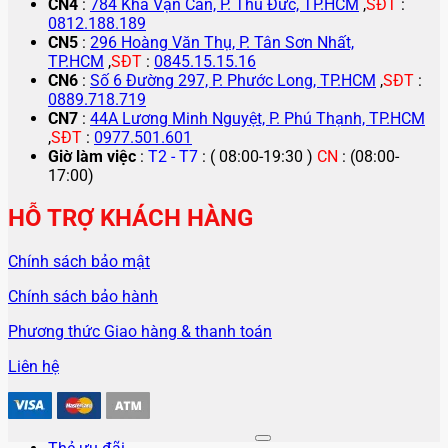
CN4
:
784 Kha Vạn Cân, P. Thủ Đức, TP.HCM
,
SĐT
:
0812.188.189
CN5
:
296 Hoàng Văn Thụ, P. Tân Sơn Nhất,
TP.HCM
,
SĐT
:
0845.15.15.16
CN6
:
Số 6 Đường 297, P. Phước Long, TP.HCM
,
SĐT
:
0889.718.719
CN7
:
44A Lương Minh Nguyệt, P. Phú Thạnh, TP.HCM
,
SĐT
:
0977.501.601
Giờ làm việc
:
T2 - T7
: ( 08:00-19:30 )
CN
: (08:00-
17:00)
HỖ TRỢ KHÁCH HÀNG
Chính sách bảo mật
Chính sách bảo hành
Phương thức Giao hàng & thanh toán
Liên hệ