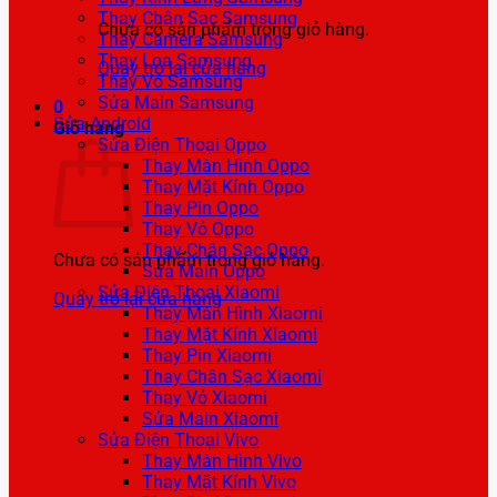
Thay Chân Sạc Samsung
Chưa có sản phẩm trong giỏ hàng.
Thay Camera Samsung
Thay Loa Samsung
Quay trở lại cửa hàng
Thay Vỏ Samsung
Sửa Main Samsung
0
Sửa Android
Giỏ hàng
Sửa Điện Thoại Oppo
Thay Màn Hình Oppo
Thay Mặt Kính Oppo
Thay Pin Oppo
Thay Vỏ Oppo
Thay Chân Sạc Oppo
Chưa có sản phẩm trong giỏ hàng.
Sửa Main Oppo
Sửa Điện Thoại Xiaomi
Quay trở lại cửa hàng
Thay Màn Hình Xiaomi
Thay Mặt Kính Xiaomi
Thay Pin Xiaomi
Thay Chân Sạc Xiaomi
Thay Vỏ Xiaomi
Sửa Main Xiaomi
Sửa Điện Thoại Vivo
Thay Màn Hình Vivo
Thay Mặt Kính Vivo